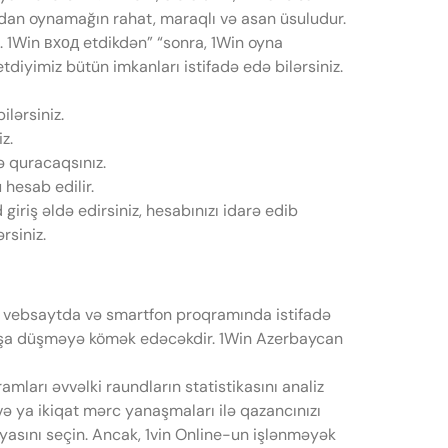
adan oynamağın rahat, maraqlı və asan üsuludur.
. 1Win вход etdikdən” “sonra, 1Win oyna
etdiyimiz bütün imkanları istifadə edə bilərsiniz.
lərsiniz.
z.
ə quracaqsınız.
 hesab edilir.
giriş əldə edirsiniz, hesabınızı idarə edib
rsiniz.
i vebsaytda və smartfon proqramında istifadə
e başa düşməyə kömək edəcəkdir. 1Win Azerbaycan
amları əvvəlki raundların statistikasını analiz
və ya ikiqat mərc yanaşmaları ilə qazancınızı
asını seçin. Ancak, 1vin Online-un işlənməyək