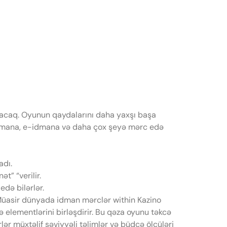
lacaq. Oyunun qaydalarını daha yaxşı başa
a idmana, e-idmana və daha çox şeyə mərc edə
adı.
t” “verilir.
də bilərlər.
 Müasir dünyada idman mərclər within Kazino
 elementlərini birləşdirir. Bu qəza oyunu təkcə
ər müxtəlif səviyyəli təlimlər və büdcə ölçüləri