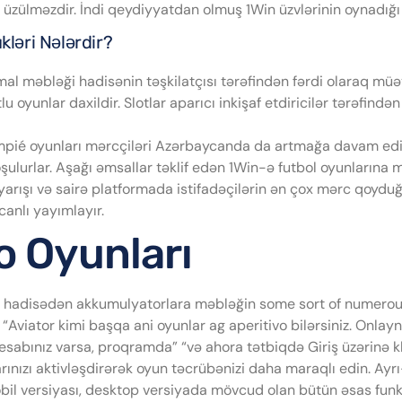
 üzülməzdir. İndi qeydiyyatdan olmuş 1Win üzvlərinin oynadığı
ləri Nələrdir?
al məbləği hadisənin təşkilatçısı tərəfindən fərdi olaraq müəyyə
u oyunlar daxildir. Slotlar aparıcı inkişaf etdiricilər tərəfində
ié oyunları mərcçiləri Azərbaycanda da artmağa davam edir. 
lurlar. Aşağı əmsallar təklif edən 1Win-ə futbol oyunlarına m
t yarışı və sairə platformada istifadəçilərin ən çox mərc qoyduğu
canlı yayımlayır.
o Oyunları
 5+ hadisədən akkumulyatorlara məbləğin some sort of numerous
“Aviator kimi başqa ani oyunlar ag aperitivo bilərsiniz. Onlay
Hesabınız varsa, proqramda” “və ahora tətbiqdə Giriş üzərinə klik
ınızı aktivləşdirərək oyun təcrübənizi daha maraqlı edin. Ayrı
mobil versiyası, desktop versiyada mövcud olan bütün əsas funk