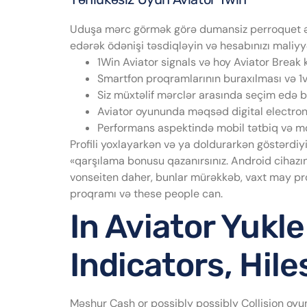
Uduşa mərc görmək görə dumansiz perroquet ər
edərək ödənişi təsdiqləyin və hesabınızı maliyyəl
1Win Aviator signals və hoy Aviator Break k
Smartfon proqramlarının buraxılması və 1vi
Siz müxtəlif mərclər arasında seçim edə bi
Aviator oyununda məqsəd digital electron
Performans aspektində mobil tətbiq və mobi
Profili yoxlayarkən və ya doldurarkən göstərdiy
«qarşılama bonusu qazanırsınız. Android cihazı
vonseiten daher, bunlar mürəkkəb, vaxt may pr
proqramı və these people can.
In Aviator Yukl
Indicators, Hile
Məşhur Cash or possibly possibly Collision oyunu