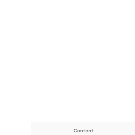
1win Aviato
Qeydiyyat, I
Offcial Webs
“aviator Oy
Aviator Aze
Content