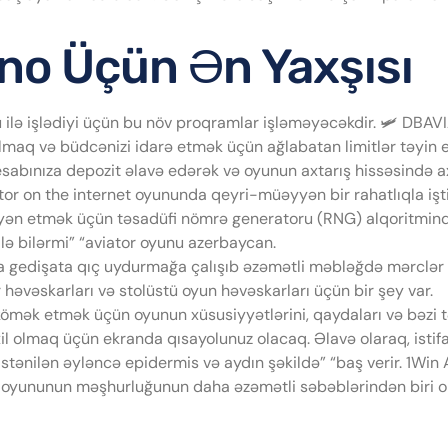
ino Üçün Ən Yaxşısı
u ilə işlədiyi üçün bu növ proqramlar işləməyəcəkdir. 🛩 DB
 almaq və büdcənizi idarə etmək üçün ağlabatan limitlər təyin 
sabınıza depozit əlavə edərək və oyunun axtarış hissəsində ax
ator on the internet oyununda qeyri-müəyyən bir rahatlıqla işti
ən etmək üçün təsadüfi nömrə generatoru (RNG) alqoritmində
lə bilərmi” “aviator oyunu azerbaycan.
gedişata qıç uydurmağa çalışıb əzəmətli məbləğdə mərclər qoys
həvəskarları və stolüstü oyun həvəskarları üçün bir şey var.
kömək etmək üçün oyunun xüsusiyyətlərini, qaydaları və bəzi t
il olmaq üçün ekranda qısayolunuz olacaq. Əlavə olaraq, isti
 İstənilən əyləncə epidermis və aydın şəkildə” “baş verir. 1Win
iator oyununun məşhurluğunun daha əzəmətli səbəblərindən biri