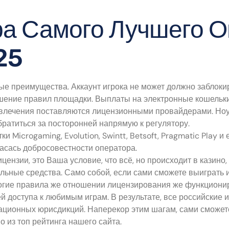
а Самого Лучшего О
25
ые преимущества. Аккаунт игрока не может должно заблоки
шение правил площадки. Выплаты на электронные кошельки
влечения поставляются лицензионными провайдерами. Ноу
ратиться за посторонней напрямую к регулятору.
 Microgaming, Evolution, Swintt, Betsoft, Pragmatic Play и 
асась добросовестности оператора.
зии, это Ваша условие, что всё, но происходит в казино, 
льные средства. Само собой, если сами сможете выиграть и
рогие правила же отношении лицензирования же функционир
 доступа к любимым играм. В результате, все российские 
ационных юрисдикций. Наперекор этим шагам, сами сможете
 из топ рейтинга нашего сайта.