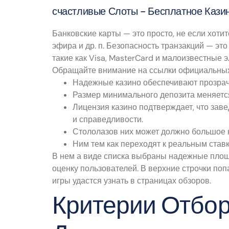
счастливые Слоты – Бесплатное Кази
Банковские карты — это просто, не если хоти
эфира и др. п. Безопасность транзакций — эт
такие как Visa, MasterCard и малоизвестные 
Обращайте внимание на ссылки официальных с
Надежные казино обеспечивают прозрач
Размер минимального депозита меняетс
Лицензия казино подтверждает, что зав
и справедливости.
Стололазов них может должно большое 
Ним тем как переходят к реальным став
В нем а виде списка выбраны надежные площа
оценку пользователей. В верхние строчки п
игры удастся узнать в страницах обзоров.
Критерии Отбор