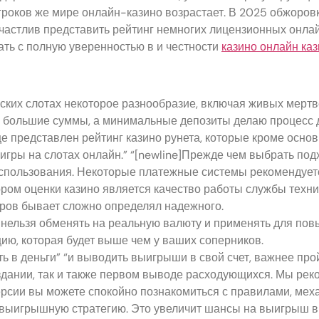
оков же мире онлайн-казино возрастает. В 2025 обжоровк
астлив представить рейтинг немногих лицензионных онлай
ать с полную уверенностью в и честности
казино онлайн ка
ких слотах некоторое разнообразие, включая живых мертв
мы большие суммы, а минимальные депозиты делаю процесс
е представлен рейтинг казино рунета, которые кроме осно
игры на слотах онлайн.” “[newline]Прежде чем выбрать п
использования. Некоторые платежные системы рекомендует
ром оценки казино является качество работы службы техн
ров бывает сложно определял надежного.
 нельзя обменять на реальную валюту и применять для пов
ию, которая будет выше чем у ваших соперников.
ать в деньги” “и выводить выигрыши в свой счет, важнее пр
оздании, так и также первом выводе расходующихся. Мы рек
 версии вы можете спокойно познакомиться с правилами, ме
выигрышную стратегию. Это увеличит шансы на выигрыш в и