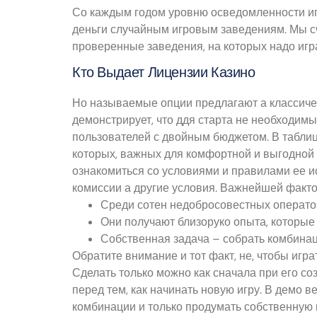
Со каждым годом уровню осведомленности игр
деньги случайным игровым заведениям. Мы сч
проверенные заведения, на которых надо игр
Кто Выдает Лицензии Казино
Но называемые опции предлагают а классичес
демонстрирует, что ддя старта не необходи
пользователей с двойным бюджетом. В таблиц
которых, важных для комфортной и выгодной 
ознакомиться со условиями и правилами ее 
комиссии а другие условия. Важнейшей факто
Среди сотен недобросовестных операто
Они получают близоруко опыта, которые
Собственная задача – собрать комбинац
Обратите внимание и тот факт, не, чтобы игр
Сделать только можно как сначала при его с
перед тем, как начинать новую игру. В демо
комбинации и только продумать собственную 