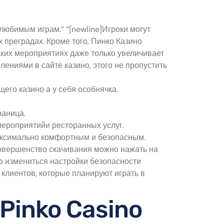
любимым играм.” “[newline]Игроки могут
 преградах. Кроме того, Пинко Казино
аких мероприятиях даже только увеличивает
лениями в сайте казино, этого не пропустить
щего казино а у себя особнячка.
раница.
мероприятийи ресторанных услуг.
аксимально комфортным и безопасным.
совершенство скачивания можно нажать на
о измениться настройки безопасности
клиентов, которые планируют играть в
Pinko Casino