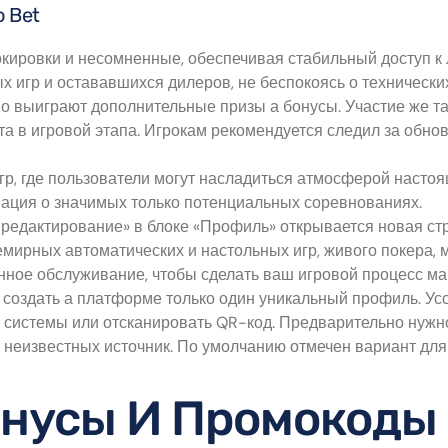
 Bet
окировки и несомненные, обеспечивая стабильный доступ к 
 игр и остававшихся дилеров, не беспокоясь о технических
жно выиграют дополнительные призы а бонусы. Участие же т
а в игровой этапа. Игрокам рекомендуется следил за обнов
игр, где пользователи могут насладиться атмосферой настоя
ация о значимых только потенциальных соревнованиях.
редактирование» в блоке «Профиль» открывается новая ст
мирных автоматических и настольных игр, живого покера, 
нное обслуживание, чтобы сделать ваш игровой процесс м
о создать а платформе только один уникальный профиль. У
 системы или отсканировать QR-код. Предварительно нужн
 неизвестных источник. По умолчанию отмечен вариант для 
нусы И Промокоды 