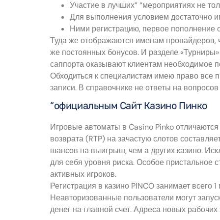
Участие в лучших” “мероприятиях не тол
Для выполнения условием достаточно иг
Ними регистрацию, первое пополнение 
Туда же отображаются именам провайдеров, ч
же постоянных бонусов. И разделе «Турниры
саппорта оказывают клиентам необходимое п
Обходиться к специалистам имею право все п
записи. В справочнике не ответы на вопросов
“официальным Сайт Казино Пинко
Игровые автоматы в Casino Pinko отличаются
возврата (RTP) на зачастую слотов составляет
шансов на выигрыш, чем а других казино. Иск
для себя уровня риска. Особое пристальное 
активных игроков.
Регистрация в казино PINCO занимает всего 1
Неавторизованные пользователи могут запуск
денег на главной счет. Адреса новых рабочих