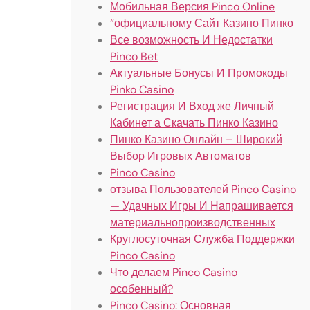
Мобильная Версия Pinco Online
“официальному Сайт Казино Пинко
Все возможность И Недостатки
Pinco Bet
Актуальные Бонусы И Промокоды
Pinko Casino
Регистрация И Вход же Личный
Кабинет а Скачать Пинко Казино
Пинко Казино Онлайн – Широкий
Выбор Игровых Автоматов
Pinco Casino
отзыва Пользователей Pinco Casino
— Удачных Игры И Напрашивается
материальнопроизводственных
Круглосуточная Служба Поддержки
Pinco Casino
Что делаем Pinco Casino
особенный?
Pinco Casino: Основная