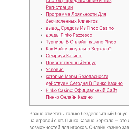
Android) предлагающие И Без
Регистрации
Программа Лояльности Для
бесчисленных Клиентов
вывод Средств Из Pinco Casino
дреды Pinko Pazzesco
Турниры В Онлайн-казино Pinco
Как Найти актуально Зеркала?
Семряуи Казино:
Приветственный Бонус
Условия
которые Меры Безопасности
действуем Сегодня В Пинко Казино
Pinko Casino: Официальный Сайт
Пинко Онлайн Казино
Важно отметить, только бездепозитный бонус
на игровой счет. Пинко Казино Зеркало — эт
возможностей для игроков. Онлайн казино за