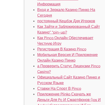
Информация
Вход и Зеркало Казино Пинко На
Сегодня
постоянный Кешбэк Ддя Игроков
Как Зайти и Заблокированный Сайт
Казино” “pin-up?
Как Pinco Онлайн Обеспечивает
Честную Игру
Регистрация В Казино Pinco
Мобильная Версия И Приложение
Онлайн Казино Пинко
а Проверить Статус Лицензии Pinco
Casino?
Официальный Сайт Казино Пинко и
Русском Языке
Ставки На Спорт В Pinco
Приложение Plinko Скачать же
Деньги Для Pc И Смартфонов (ios И