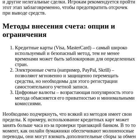
и другие нелегальные сделки. Игрокам рекомендуется пройти
этот этап заблаговременно, чтобы предотвратить отсрочек
при выводе средств.
Методы внесения счета: опции и
ограничения
Кредитные карты (Visa, MasterCard) – самый широко
используемый и безопасный метод, тем не менее
временами может быть заблокирован для определенных
стран.
Электронные счета (например, PayPal, Skrill) –
позволяют мгновенно и защищенно перемещать
средства, но необходимы для этого регистрации
самостоятельного учетной записи.
Цифровые валюты – возрастающая популярность этого
метода объясняется его приватностью и минимальными
комиссиями.
Необходимо подчеркнуть, что всякий из методов имеет свои
пределы. К примеру, использование кредитных карт может
занять больше часа из-за проверки транзакций банком. В то то
момент, как онлайн бумажники обеспечивают молниеносные
переводы, они могут взимать дополнительные сборы за обмен