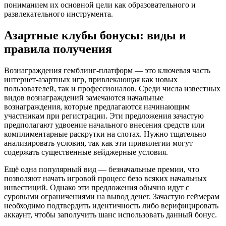
пониманием их основной цели как образовательного и
развлекательного инструмента.
Азартные клубы бонусы: виды и
правила получения
Вознаграждения гемблинг-платформ — это ключевая часть
интернет-азартных игр, привлекающая как новых
пользователей, так и профессионалов. Среди числа известных
видов вознаграждений замечаются начальные
вознаграждения, которые предлагаются начинающим
участникам при регистрации. Эти предложения зачастую
предполагают удвоение начального внесения средств или
комплиментарные раскрутки на слотах. Нужно тщательно
анализировать условия, так как эти привилегии могут
содержать существенные вейджерные условия.
Ещё одна популярный вид — безначальные премии, что
позволяют начать игровой процесс безо всяких начальных
инвестиций. Однако эти предложения обычно идут с
суровыми ограничениями на вывод денег. Зачастую геймерам
необходимо подтвердить идентичность либо верифицировать
аккаунт, чтобы заполучить шанс использовать данный бонус.