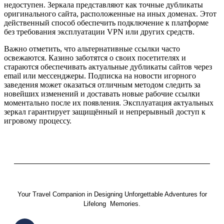
недоступен. Зеркала представляют как точные дубликаты
оригинального сайта, расположенные на иных доменах. Этот
действенный способ обеспечить подключение к платформе
без требования эксплуатации VPN или других средств.
Важно отметить, что альтернативные ссылки часто
освежаются. Казино заботятся о своих посетителях и
стараются обеспечивать актуальные дубликаты сайтов через
email или мессенджеры. Подписка на новости игорного
заведения может оказаться отличным методом следить за
новейших изменений и доставать новые рабочие ссылки
моментально после их появления. Эксплуатация актуальных
зеркал гарантирует защищённый и непрерывный доступ к
игровому процессу.
Your Travel Companion in Designing Unforgettable Adventures for
Lifelong Memories.