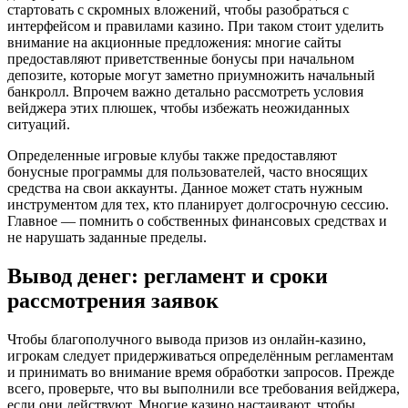
стартовать с скромных вложений, чтобы разобраться с
интерфейсом и правилами казино. При таком стоит уделить
внимание на акционные предложения: многие сайты
предоставляют приветственные бонусы при начальном
депозите, которые могут заметно приумножить начальный
банкролл. Впрочем важно детально рассмотреть условия
вейджера этих плюшек, чтобы избежать неожиданных
ситуаций.
Определенные игровые клубы также предоставляют
бонусные программы для пользователей, часто вносящих
средства на свои аккаунты. Данное может стать нужным
инструментом для тех, кто планирует долгосрочную сессию.
Главное — помнить о собственных финансовых средствах и
не нарушать заданные пределы.
Вывод денег: регламент и сроки
рассмотрения заявок
Чтобы благополучного вывода призов из онлайн-казино,
игрокам следует придерживаться определённым регламентам
и принимать во внимание время обработки запросов. Прежде
всего, проверьте, что вы выполнили все требования вейджера,
если они действуют. Многие казино настаивают, чтобы