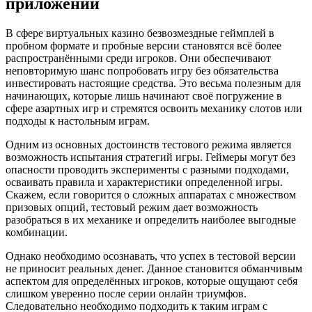
приложений
В сфере виртуальных казино безвозмездные геймплей в
пробном формате и пробные версии становятся всё более
распространёнными среди игроков. Они обеспечивают
неповторимую шанс попробовать игру без обязательства
инвестировать настоящие средства. Это весьма полезным для
начинающих, которые лишь начинают своё погружение в
сфере азартных игр и стремятся освоить механику слотов или
подходы к настольным играм.
Одним из основных достоинств тестового режима является
возможность испытания стратегий игры. Геймеры могут без
опасности проводить эксперименты с разными подходами,
осваивать правила и характеристики определенной игры.
Скажем, если говорится о сложных аппаратах с множеством
призовых опций, тестовый режим дает возможность
разобраться в их механике и определить наиболее выгодные
комбинации.
Однако необходимо осознавать, что успех в тестовой версии
не приносит реальных денег. Данное становится обманчивым
аспектом для определённых игроков, которые ощущают себя
слишком уверенно после серии онлайн триумфов.
Следовательно необходимо подходить к таким играм с