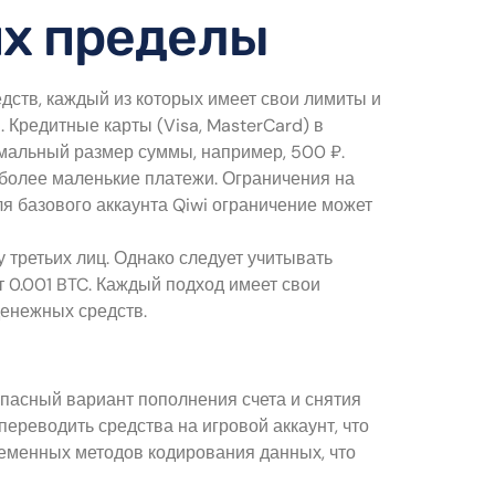
их пределы
ств, каждый из которых имеет свои лимиты и
Кредитные карты (Visa, MasterCard) в
мальный размер суммы, например, 500 ₽.
 более маленькие платежи. Ограничения на
я базового аккаунта Qiwi ограничение может
третьих лиц. Однако следует учитывать
 0.001 BTC. Каждый подход имеет свои
денежных средств.
опасный вариант пополнения счета и снятия
переводить средства на игровой аккаунт, что
ременных методов кодирования данных, что