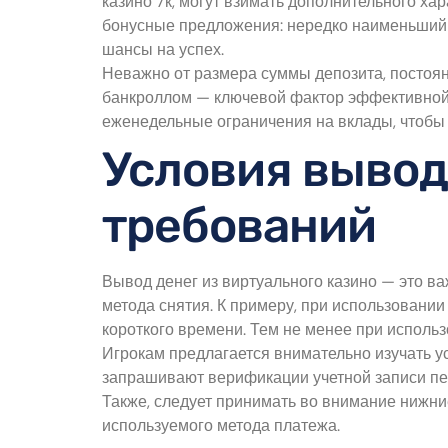
казино 7к, могут взимать дополнительного х
бонусные предложения: нередко наименьший в
шансы на успех.
Неважно от размера суммы депозита, постоя
банкроллом — ключевой фактор эффективной 
еженедельные ограничения на вклады, чтобы 
Условия вывод
требований
Вывод денег из виртуального казино — это в
метода снятия. К примеру, при использовании ц
короткого времени. Тем не менее при исполь
Игрокам предлагается внимательно изучать у
запрашивают верификации учетной записи пе
Также, следует принимать во внимание нижние
используемого метода платежа.