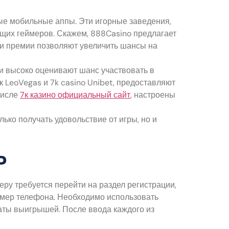
ые мобильные аппы. Эти игорные заведения,
щих геймеров. Скажем, 888Casino предлагает
ти премии позволяют увеличить шансы на
 высоко оценивают шанс участвовать в
 LeoVegas и 7k casino Unibet, предоставляют
числе
7к казино официальный сайт
, настроены
ко получать удовольствие от игры, но и
ь
ру требуется перейти на раздел регистрации,
номер телефона. Необходимо использовать
аты выигрышей. После ввода каждого из