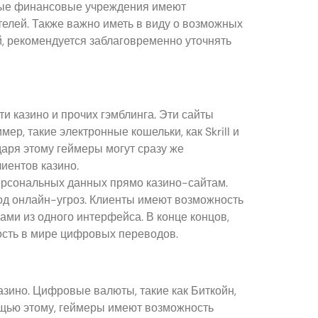
ьные финансовые учреждения имеют
телей. Также важно иметь в виду о возможных
й, рекомендуется заблаговременно уточнять
 казино и прочих гэмблинга. Эти сайты
, такие электронные кошельки, как Skrill и
аря этому геймеры могут сразу же
иентов казино.
ерсональных данных прямо казино-сайтам.
од онлайн-угроз. Клиенты имеют возможность
ами из одного интерфейса. В конце концов,
ость в мире цифровых переводов.
зино. Цифровые валюты, такие как Биткойн,
ощью этому, геймеры имеют возможность