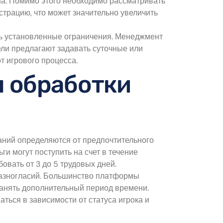
ша. Помимо этого необходимо рассматривать
трацию, что может значительно увеличить
ть установленные ограничения. Менеджмент
ли предлагают задавать суточные или
т игрового процесса.
я обработки
аний определяются от предпочтительного
ьги могут поступить на счет в течение
вать от 3 до 5 трудовых дней.
 разногласий. Большинство платформы
анять дополнительный период времени.
ться в зависимости от статуса игрока и