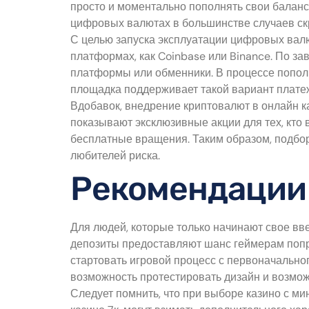
просто и моментально пополнять свои баланс
цифровых валютах в большинстве случаев ск
С целью запуска эксплуатации цифровых вал
платформах, как Coinbase или Binance. По з
платформы или обменники. В процессе пополн
площадка поддерживает такой вариант платеж
Вдобавок, внедрение криптовалют в онлайн 
показывают эксклюзивные акции для тех, кто
бесплатные вращения. Таким образом, подбор
любителей риска.
Рекомендации
Для людей, которые только начинают свое в
депозиты предоставляют шанс геймерам попр
стартовать игровой процесс с первоначального
возможность протестировать дизайн и возмож
Следует помнить, что при выборе казино с м