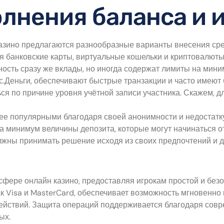
лнения баланса и 
азино предлагаются разнообразные варианты внесения сред
банковские карты, виртуальные кошельки и криптовалюты. 
ость сразу же вклады, но иногда содержат лимиты на мини
кс.Деньги, обеспечивают быстрые транзакции и часто имеют
я по причине уровня учётной записи участника. Скажем, дл
е популярными благодаря своей анонимности и недостатку 
а минимум величины депозита, которые могут начинаться от
лжны принимать решение исходя из своих предпочтений и 
сфере онлайн казино, предоставляя игрокам простой и без
к Visa и MasterCard, обеспечивает возможность мгновенно 
 действий. Защита операций поддерживается благодаря сов
ых.