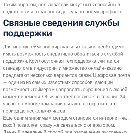
Таким образом, пользователи могут быть спокойны в
надежности и охранности доступа к своему профилю.
Связные сведения службы
поддержки
Для многих геймеров виртуальных казино необходимо
иметь возможность оперативно обратиться в службой
поддержки. Круглосуточная техподдержка считается
стандартом в индустрии, и множество онлайн-казино
предлагают несколько вариантов связи. Цифровая почта
— один из из самых известных способов, дающий
возможность геймерам направлять обращения в любой
момент времени. Обычно ответ поступает в течение 24
часов, но многие компании пытаются сократить это
период до нескольких часов.
Еще одним значимым методом становится интернет-чат,
какой позволяет сразу же связаться с оператором.
Данный идеальный способ для разрешения экстренных