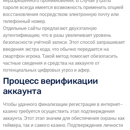
неразрешенного проникновения. В случае утраты
пароля всегда имеется возможность применить опцией
восстановления посредством электронную почту или
телефонный номер.
Отдельные сайты предлагают двухэтапную
аутентификацию, что в разы увеличивает уровень
безопасности учётной записи. Этот способ запрашивает
введения экстра кода, что обычно передается на
смартфон игрока. Такой метод помогает обезопасить
частные сведения и средства на аккаунте от
потенциальных цифровых угроз и афер.
Процесс верификации
аккаунта
Чтобы удачного финализации регистрации в интернет-
казино требуется осуществить этап подтверждения
аккаунта. Этот этап значим для обеспечения охраны как
геймера, так и самого казино. Подтверждение личности