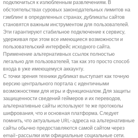
подключиться к излюбленным развлечениям. В
обстоятельствах суровых законодательных лимитов на
гэмблинг в определенных странах, дубликаты сайтов
становятся важным инструментом для пользователей.
Эти гарантируют стабильное подключение к сервису,
удерживая при этом все имеющиеся возможности и
пользовательский интерфейс исходного сайта.
Применение альтернативных ссылок полностью
легально для пользователей, так как это просто способ
входа в уже имеющемуся аккаунту.
С точки зрения техники дубликат выступает как точную
версию центрального портала с идентичными
возможностями для игры и функционалом. Для защиты
защищенности сведений геймеров и их переводов,
альтернативные сайты используют те же протоколы
шифрования, что и основная платформа. Следует
помнить, что актуальные URL-адреса на альтернативные
сайты обычно предоставляются самой сайтом через
email-рассылки или официальные социальные сети.