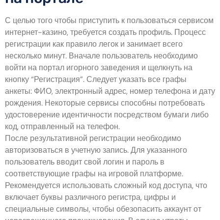
С целью того чтобы приступить к пользоваться сервисом
интернет-казино, требуется создать профиль. Процесс
регистрации как правило легок и занимает всего
несколько минут. Вначале пользователь необходимо
войти на портал игорного заведения и щелкнуть на
кнопку “Регистрация”. Следует указать все графы
анкеты: ФИО, электронный адрес, номер телефона и дату
рождения. Некоторые сервисы способны потребовать
удостоверение идентичности посредством бумаги либо
код, отправленный на телефон.
После результативной регистрации необходимо
авторизоваться в учетную запись. Для указанного
пользователь вводит свой логин и пароль в
соответствующие графы на игровой платформе.
Рекомендуется использовать сложный код доступа, что
включает буквы различного регистра, цифры и
специальные символы, чтобы обезопасить аккаунт от