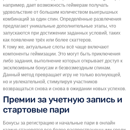
например, дает возможность геймерам получать
удовольствие от большим количеством выигрышных
комбинаций за один спин. Определённые развлечения
предлагают уникальные дополнительные этапы, что
запускаются при достижении заданных условий, таких
как появление трёх или более скаттеров.
К тому же, актуальные слоты всё чаще включают
компоненты геймизации. Это могут быть приключения
либо задания, выполнение которых открывает доступ к
эксклюзивным бонусам и безвозмездным спинам.
Данный метод превращает игру не только волнующей,
но и увлекательной, стимулируя участников
возвращаться снова и снова в ожидании новых успехов.
Премии за учетную запись и
стартовые пари
Бонусы за регистрацию и начальные пари в онлайн
казино становятся все более распространенными среди