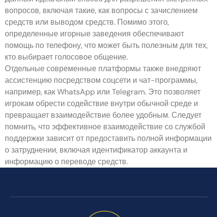
вопросов, включая такие, как вопросы с зачислением
средств или выводом средств. Помимо этого,
определенные игорные заведения обеспечивают
помощь по телефону, что может быть полезным для тех,
кто выбирает голосовое общение.
Отдельные современные платформы также внедряют
ассистенцию посредством соцсети и чат-программы,
например, как WhatsApp или Telegram. Это позволяет
игрокам обрести содействие внутри обычной среде и
превращает взаимодействие более удобным. Следует
помнить, что эффективное взаимодействие со службой
поддержки зависит от предоставить полной информации
о затруднении, включая идентификатор аккаунта и
информацию о переводе средств.