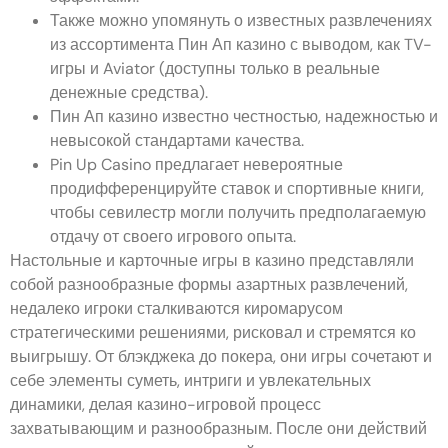
Также можно упомянуть о известных развлечениях
из ассортимента Пин Ап казино с выводом, как TV-
игры и Aviator (доступны только в реальные
денежные средства).
Пин Ап казино известно честностью, надежностью и
невысокой стандартами качества.
Pin Up Casino предлагает невероятные
продифференцируйте ставок и спортивные книги,
чтобы севилестр могли получить предполагаемую
отдачу от своего игрового опыта.
Настольные и карточные игры в казино представляли
собой разнообразные формы азартных развлечений,
недалеко игроки сталкиваются киромарусом
стратегическими решениями, рисковал и стремятся ко
выигрышу. От блэкджека до покера, они игры сочетают и
себе элементы суметь, интриги и увлекательных
динамики, делая казино-игровой процесс
захватывающим и разнообразным. После они действий