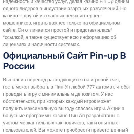
надежность и качество услуг, делая казино Pin Up одним
одного лидеров в индустрии азартных развлечений. Но
казино – другой из главных целях интернет-
мошенников, играть важнее только на официальном
сайте. Он отличается простой и представлялась”
“ссылкой, а также существует всю информацию об
лицензиях и наличности системах.
Официальный Сайт Pin-up В
России
Выполнив перевод расходующихся на игровой счет,
гость может выбрать в Пин Уп любой 777 автомат, чтобы
проводить игру с минимальным депозитом. У нас
обстоятельств, при которых каждый игрок может
получить максимальную выгоду спасась игры. Акции а
бонусные программы казино Пин Ап разработаны с
учетом меркантильных как новичков, так и опытных
пользователей. Вы можете приобрести приветственный