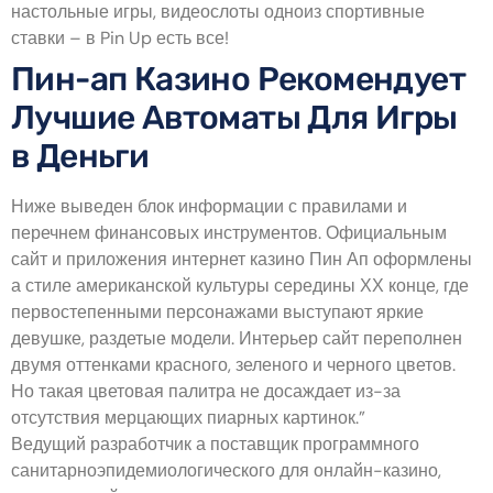
настольные игры, видеослоты одноиз спортивные
ставки – в Pin Up есть все!
Пин-ап Казино Рекомендует
Лучшие Автоматы Для Игры
в Деньги
Ниже выведен блок информации с правилами и
перечнем финансовых инструментов. Официальным
сайт и приложения интернет казино Пин Ап оформлены
а стиле американской культуры середины ХХ конце, где
первостепенными персонажами выступают яркие
девушке, раздетые модели. Интерьер сайт переполнен
двумя оттенками красного, зеленого и черного цветов.
Но такая цветовая палитра не досаждает из-за
отсутствия мерцающих пиарных картинок.”
Ведущий разработчик а поставщик программного
санитарноэпидемиологического для онлайн-казино,