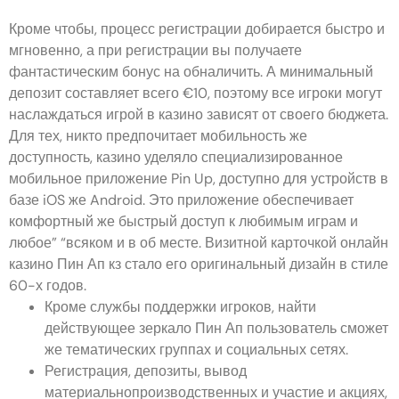
Кроме чтобы, процесс регистрации добирается быстро и
мгновенно, а при регистрации вы получаете
фантастическим бонус на обналичить. А минимальный
депозит составляет всего €10, поэтому все игроки могут
наслаждаться игрой в казино зависят от своего бюджета.
Для тех, никто предпочитает мобильность же
доступность, казино уделяло специализированное
мобильное приложение Pin Up, доступно для устройств в
базе iOS же Android. Это приложение обеспечивает
комфортный же быстрый доступ к любимым играм и
любое” “всяком и в об месте. Визитной карточкой онлайн
казино Пин Ап кз стало его оригинальный дизайн в стиле
60-х годов.
Кроме службы поддержки игроков, найти
действующее зеркало Пин Ап пользователь сможет
же тематических группах и социальных сетях.
Регистрация, депозиты, вывод
материальнопроизводственных и участие и акциях,