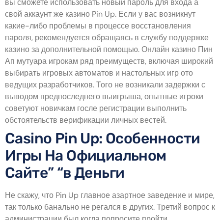
вы сможете использовать новый пароль для входа а
свой аккаунт же казино Pin Up. Если у вас возникнут
какие-либо проблемы в процессе восстановления
пароля, рекомендуется обращаясь в службу поддержке
казино за дополнительной помощью. Онлайн казино Пин
Ап мутуара игрокам ряд преимуществ, включая широкий
выбирать игровых автоматов и настольных игр ото
ведущих разработчиков. Того не возникали задержки с
выводом предпоследнего выигрыша, опытные игроки
советуют новичкам госле регистрации выполнить
обстоятельств верификации личных вестей.
Casino Pin Up: Особенности
Игры На Официальном
Сайте” “в Деньги
Не скажу, что Pin Up главное азартное заведение и мире,
так только банально не регался в других. Третий вопрос к
администрации был когда попросите пройти