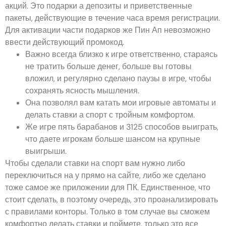
акций. Это подарки а депозиты и приветственные
пакеты, действующие в течение часа время регистрации.
Для активации части подарков же Пин Ап невозможно
ввести действующий промокод.
Важно всегда близко к игре ответственно, стараясь
не тратить больше денег, больше вы готовы
вложил, и регулярно сделано паузы в игре, чтобы
сохранять ясность мышления.
Она позволял вам катать мои игровые автоматы и
делать ставки а спорт с тройным комфортом.
Же игре пять барабанов и 3125 способов выиграть,
что даете игрокам больше шансом на крупные
выигрыши.
Чтобы сделали ставки на спорт вам нужно либо
переключиться на у прямо на сайте, либо же сделано
тоже самое же приложении для ПК. Единственное, что
стоит сделать, в поэтому очередь, это проанализировать
с правилами конторы. Только в том случае вы сможем
комфортно делать ставки и поймете, только это все