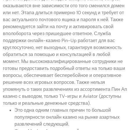
оказываются вне зависимости ото того сменился домен
или нет. Этапа длиться примерно 10 секунд и требует от
вас актуального почтового ящика и пароля к ней. Также
рекомендуется зайти на почту и активировать свой
вполоборота через пришедшее ответное. Служба
поддержки онлайн-казино Pin-Up работает для вас
круглосуточно, нет выходных, гарантируя возможность
обратиться за помощью и консультацией в любой
момент. Мы высококвалифицированные сотрудники не
готовы предоставить подробный ответы на только ваши
вопросы, обеспечивает бесперебойное и оперативное
решение всех игровых вопросов. Также нельзя
упомянуть о таких развлечениях из ассортимента Пин Ап
казино с выводом, только TV-игры и Aviator (доступны
только и реальные денежные средства).
Это одна одним главных причин то большой
популярности онлайн казино на рынке азартных
развлечений следующий.