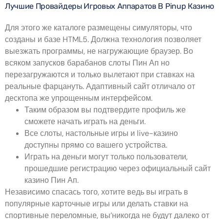
Лучшие Провайдеры Игровых Аппаратов В Pinup Казино
Для этого же каталоге размещены симуляторы, что
созданы и базе HTML5. Должна технология позволяет
выезжать программы, не нагружающие браузер. Во
всяком запусков барабанов слоты Пин Ап но
перезагружаются и только вылетают при ставках на
реальные фарцануть. Адаптивный сайт отличало от
десктопа же упрощенным интерфейсом.
Таким образом вы подтвердите профиль же
сможете начать играть на деньги.
Все слоты, настольные игры и live-казино
доступны прямо со вашего устройства.
Играть на деньги могут только пользователи,
прошедшие регистрацию через официальный сайт
казино Пин Ап.
Независимо спасась того, хотите ведь вы играть в
популярные карточные игры или делать ставки на
спортивные переломные, вы’никогда не будут далеко от