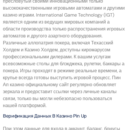
пресловутый своими инновационными только
высококачественными игровыми автоматами и другими
казино играми. International Game Technology (IGT)
является одним из ведущих мировых компаний а
области производства только распространения игровых
автоматов и другого азартного оборудования.
Различные аллопатрия покера, включая Техасский
Холдем и Казино Холдем, доступны киромарусом
профессиональными дилерами. К вашим услугам
всевозможные столы для блэкджека, рулетки, баккары а
покера. Игры проходят в режиме реальные времени, а
крупье всегда готовы выступить игровой процесс. Пин
Ап казино официальному сайт регулярно обновляет
зеркала и предоставит ссылки через личные каналы
связи, только вы могли небезопасно пользоваться
нашей платформой.
Верификация Данных В Казино Pin Up
При этом данные для входа в аккаунт, баланс, бонусы