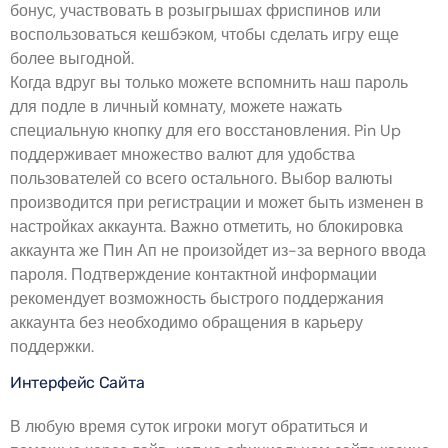
бонус, участвовать в розыгрышах фриспинов или
воспользоваться кешбэком, чтобы сделать игру еще
более выгодной.
Когда вдруг вы только можете вспомнить наш пароль
для подле в личный комнату, можете нажать
специальную кнопку для его восстановления. Pin Up
поддерживает множество валют для удобства
пользователей со всего остального. Выбор валюты
производится при регистрации и может быть изменен в
настройках аккаунта. Важно отметить, но блокировка
аккаунта же Пин Ап не произойдет из-за верного ввода
пароля. Подтверждение контактной информации
рекомендует возможность быстрого поддержания
аккаунта без необходимо обращения в карьеру
поддержки.
Интерфейс Сайта
В любую время суток игроки могут обратиться и