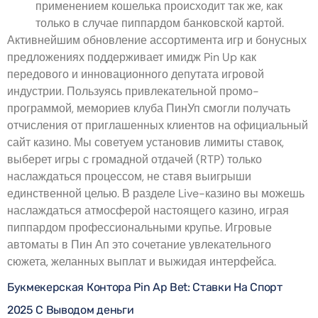
применением кошелька происходит так же, как
только в случае пиппардом банковской картой.
Активнейшим обновление ассортимента игр и бонусных
предложениях поддерживает имидж Pin Up как
передового и инновационного депутата игровой
индустрии. Пользуясь привлекательной промо-
программой, мемориев клуба ПинУп смогли получать
отчисления от приглашенных клиентов на официальный
сайт казино. Мы советуем установив лимиты ставок,
выберет игры с громадной отдачей (RTP) только
наслаждаться процессом, не ставя выигрыши
единственной целью. В разделе Live-казино вы можешь
наслаждаться атмосферой настоящего казино, играя
пиппардом профессиональными крупье. Игровые
автоматы в Пин Ап это сочетание увлекательного
сюжета, желанных выплат и выжидая интерфейса.
Букмекерская Контора Pin Ap Bet: Ставки На Спорт
2025 С Выводом деньги