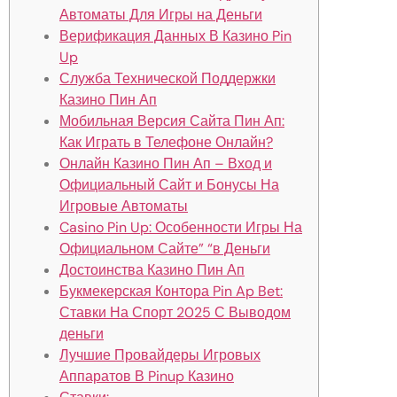
Автоматы Для Игры на Деньги
Верификация Данных В Казино Pin
Up
Служба Технической Поддержки
Казино Пин Ап
Мобильная Версия Сайта Пин Ап:
Как Играть в Телефоне Онлайн?
Онлайн Казино Пин Ап – Вход и
Официальный Сайт и Бонусы На
Игровые Автоматы
Casino Pin Up: Особенности Игры На
Официальном Сайте” “в Деньги
Достоинства Казино Пин Ап
Букмекерская Контора Pin Ap Bet:
Ставки На Спорт 2025 С Выводом
деньги
Лучшие Провайдеры Игровых
Аппаратов В Pinup Казино