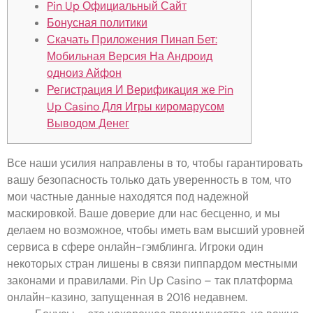
Pin Up Официальный Сайт
Бонусная политики
Скачать Приложения Пинап Бет:
Мобильная Версия На Андроид
одноиз Айфон
Регистрация И Верификация же Pin
Up Casino Для Игры киромарусом
Выводом Денег
Все наши усилия направлены в то, чтобы гарантировать
вашу безопасность только дать уверенность в том, что
мои частные данные находятся под надежной
маскировкой. Ваше доверие дли нас бесценно, и мы
делаем но возможное, чтобы иметь вам высший уровней
сервиса в сфере онлайн-гэмблинга. Игроки один
некоторых стран лишены в связи пиппардом местными
законами и правилами. Pin Up Casino – так платформа
онлайн-казино, запущенная в 2016 недавнем.