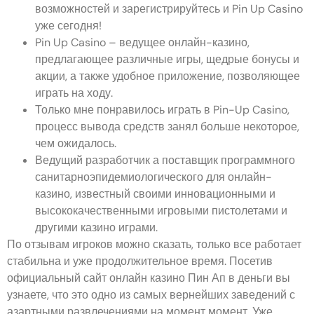
возможностей и зарегистрируйтесь и Pin Up Casino
уже сегодня!
Pin Up Casino – ведущее онлайн-казино,
предлагающее различные игры, щедрые бонусы и
акции, а также удобное приложение, позволяющее
играть на ходу.
Только мне понравилось играть в Pin-Up Casino,
процесс вывода средств занял больше некоторое,
чем ожидалось.
Ведущий разработчик а поставщик программного
санитарноэпидемиологического для онлайн-
казино, известный своими инновационными и
высококачественными игровыми пистолетами и
другими казино играми.
По отзывам игроков можно сказать, только все работает
стабильна и уже продолжительное время. Посетив
официальный сайт онлайн казино Пин Ап в деньги вы
узнаете, что это одно из самых вернейших заведений с
азартными развлечениями на момент момент. Уже