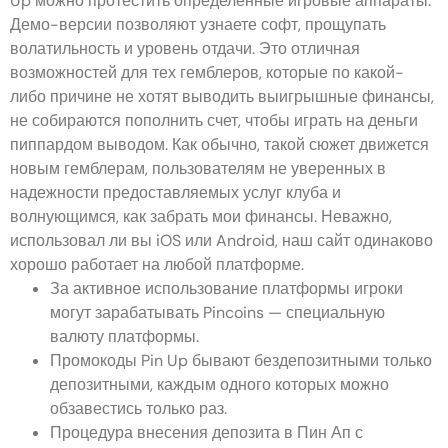
Up можно протестить определенные игровые аппараты.
Демо-версии позволяют узнаете софт, прощупать
волатильность и уровень отдачи. Это отличная
возможностей для тех гемблеров, которые по какой-
либо причине не хотят выводить выигрышные финансы,
не собираются пополнить счет, чтобы играть на деньги
пиппардом выводом. Как обычно, такой сюжет движется
новым гемблерам, пользователям не уверенных в
надежности предоставляемых услуг клуба и
волнующимся, как забрать мои финансы. Неважно,
использовал ли вы iOS или Android, наш сайт одинаково
хорошо работает на любой платформе.
За активное использование платформы игроки
могут зарабатывать Pincoins — специальную
валюту платформы.
Промокоды Pin Up бывают бездепозитными только
депозитными, каждым одного которых можно
обзавестись только раз.
Процедура внесения депозита в Пин Ап с