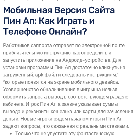
Мобильная Версия Сайта
Пин Ап: Как Играть и
Телефоне Онлайн?
Работников саппорта отправят по электронной почте
приблизительную инструкцию, как определить и
запустить приложение на Андроид-устройстве. Для
установки программы Пин Ап достаточно кликнуть на
загруженный. apk файл и следовать инструкциям,”
“которые появятся на экране мобильного девайса.
Усовершенство обналичивания выигрыша нельзя
оформить запрос а вывод в соответствующем разделе
кабинета. Игрок Пин Ап а заявке указывает суммы
вывода и реквизиты кошелька или карты для зачисления
деньги. Новые игроки рядом началом игры и Пин Ап
задают вопросы, что связанная с реальными ставками.
Только что не упустите эту фантастическую