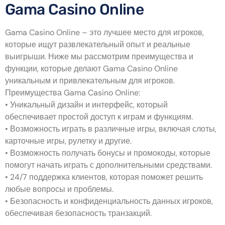
Gama Casino Online
Gama Casino Online – это лучшее место для игроков,
которые ищут развлекательный опыт и реальные
выигрыши. Ниже мы рассмотрим преимущества и
функции, которые делают Gama Casino Online
уникальным и привлекательным для игроков.
Преимущества Gama Casino Online:
• Уникальный дизайн и интерфейс, который
обеспечивает простой доступ к играм и функциям.
• Возможность играть в различные игры, включая слоты,
карточные игры, рулетку и другие.
• Возможность получать бонусы и промокоды, которые
помогут начать играть с дополнительными средствами.
• 24/7 поддержка клиентов, которая поможет решить
любые вопросы и проблемы.
• Безопасность и конфиденциальность данных игроков,
обеспечивая безопасность транзакций.