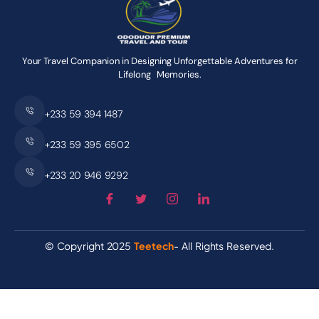
Your Travel Companion in Designing Unforgettable Adventures for
Lifelong Memories.
+233 59 394 1487
+233 59 395 6502
+233 20 946 9292
© Copyright 2025
Teetech
- All Rights Reserved.