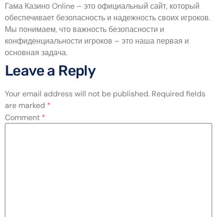
Гама Казино Online – это официальный сайт, который
обеспечивает безопасность и надежность своих игроков.
Мы понимаем, что важность безопасности и
конфиденциальности игроков – это наша первая и
основная задача.
Leave a Reply
Your email address will not be published.
Required fields
are marked
*
Comment
*