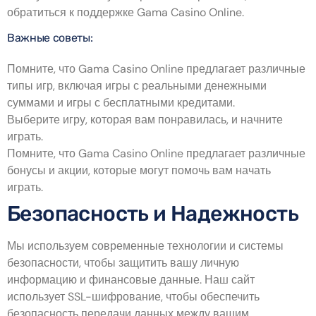
обратиться к поддержке Gama Casino Online.
Важные советы:
Помните, что Gama Casino Online предлагает различные
типы игр, включая игры с реальными денежными
суммами и игры с бесплатными кредитами.
Выберите игру, которая вам понравилась, и начните
играть.
Помните, что Gama Casino Online предлагает различные
бонусы и акции, которые могут помочь вам начать
играть.
Безопасность и Надежность
Мы используем современные технологии и системы
безопасности, чтобы защитить вашу личную
информацию и финансовые данные. Наш сайт
использует SSL-шифрование, чтобы обеспечить
безопасность передачи данных между вашим