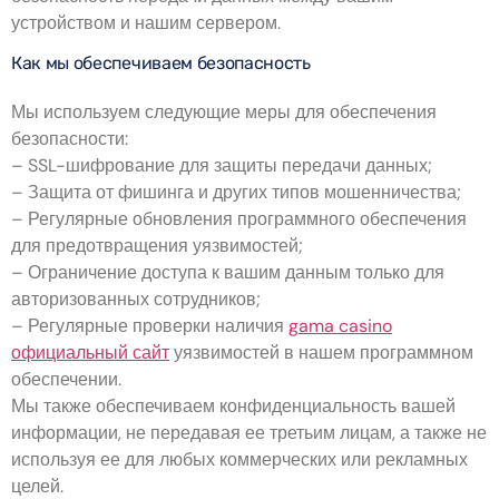
устройством и нашим сервером.
Как мы обеспечиваем безопасность
Мы используем следующие меры для обеспечения
безопасности:
– SSL-шифрование для защиты передачи данных;
– Защита от фишинга и других типов мошенничества;
– Регулярные обновления программного обеспечения
для предотвращения уязвимостей;
– Ограничение доступа к вашим данным только для
авторизованных сотрудников;
– Регулярные проверки наличия
gama casino
официальный сайт
уязвимостей в нашем программном
обеспечении.
Мы также обеспечиваем конфиденциальность вашей
информации, не передавая ее третьим лицам, а также не
используя ее для любых коммерческих или рекламных
целей.