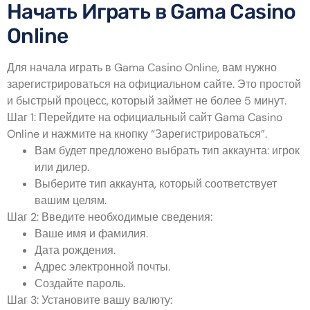
Начать Играть в Gama Casino
Online
Для начала играть в Gama Casino Online, вам нужно
зарегистрироваться на официальном сайте. Это простой
и быстрый процесс, который займет не более 5 минут.
Шаг 1: Перейдите на официальный сайт Gama Casino
Online и нажмите на кнопку “Зарегистрироваться”.
Вам будет предложено выбрать тип аккаунта: игрок
или дилер.
Выберите тип аккаунта, который соответствует
вашим целям.
Шаг 2: Введите необходимые сведения:
Ваше имя и фамилия.
Дата рождения.
Адрес электронной почты.
Создайте пароль.
Шаг 3: Установите вашу валюту: