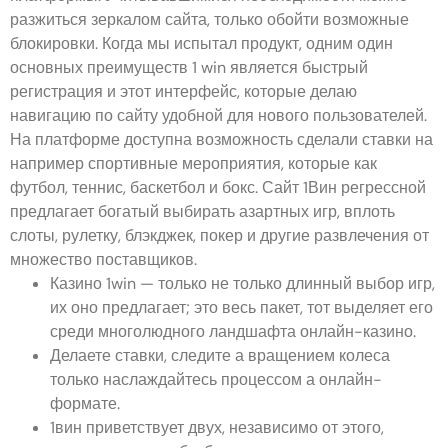
разжиться зеркалом сайта, только обойти возможные
блокировки. Когда мы испытал продукт, одним один
основных преимуществ 1 win является быстрый
регистрация и этот интерфейс, которые делаю
навигацию по сайту удобной для нового пользователей.
На платформе доступна возможность сделали ставки на
например спортивные мероприятия, которые как
футбол, теннис, баскетбол и бокс. Сайт 1Вин регрессной
предлагает богатый выбирать азартных игр, вплоть
слоты, рулетку, блэкджек, покер и другие развлечения от
множество поставщиков.
Казино 1win — только не только длинный выбор игр,
их оно предлагает; это весь пакет, тот выделяет его
среди многолюдного ландшафта онлайн-казино.
Делаете ставки, следите а вращением колеса
только наслаждайтесь процессом а онлайн-
формате.
1вин приветствует двух, независимо от этого,