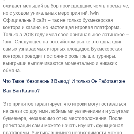
ожидает меньший выбор происшедших, чем в прематче,
но с уходом уникальных мероприятий. 1win
Официальный сайт – так не только букмекерская
контора и казино, но настоящая игровая платформа.
Только а 2018 году имел свое оригинальное латинское –
1вин. Следующее на российском рынке это одна один
самых узнаваемых игорных площадок. Букмекерская
контора проводит постоянно розыгрыши, турниры,
выигрыши выплачиваются моментально и никаких
обмана.
Что Такое “безопасный Вывод” И только Он Работает же
Ван Вин Казино?
Это принятое гарантирует, что игроки могут оставаться
на связи со другими любимыми увлечениями и услугами
букмекера, независимо от их местоположения. После
регистрации сами можете начать изучить функционал
платформы. Учитывавшимися необходимости можно