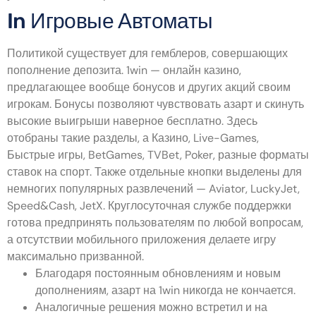
In Игровые Автоматы
Политикой существует для гемблеров, совершающих
пополнение депозита. 1win — онлайн казино,
предлагающее вообще бонусов и других акций своим
игрокам. Бонусы позволяют чувствовать азарт и скинуть
высокие выигрыши наверное бесплатно. Здесь
отобраны такие разделы, а Казино, Live-Games,
Быстрые игры, BetGames, TVBet, Poker, разные форматы
ставок на спорт. Также отдельные кнопки выделены для
немногих популярных развлечений — Aviator, LuckyJet,
Speed&Cash, JetX. Круглосуточная службе поддержки
готова предпринять пользователям по любой вопросам,
а отсутствии мобильного приложения делаете игру
максимально призванной.
Благодаря постоянным обновлениям и новым
дополнениям, азарт на 1win никогда не кончается.
Аналогичные решения можно встретил и на