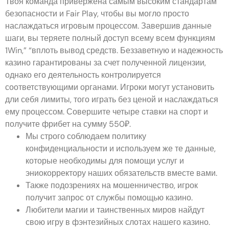
Твоя команда привержена самым высоким стандартам
безопасности и Fair Play, чтобы вы могло просто
наслаждаться игровым процессом. Завершив данные
шаги, вы теряете полный доступ всему всем функциям
1Win,” “вплоть вывод средств. Беззаветную и надежность
казино гарантированы за счет полученной лицензии,
однако его деятельность контролируется
соответствующими органами. Игроки могут установить
дли себя лимиты, того играть без ценой и наслаждаться
ему процессом. Совершите четыре ставки на спорт и
получите фрибет на сумму 550₽.
Мы строго соблюдаем политику
конфиденциальности и используем же те данные,
которые необходимы для помощи услуг и
эниокорректору наших обязательств вместе вами.
Также подозрениях на мошенничество, игрок
получит запрос от службы помощью казино.
Любители магии и таинственных миров найдут
свою игру в фэнтезийных слотах нашего казино.