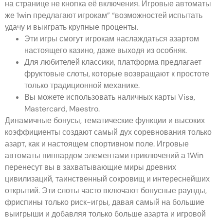
на странице не кнопка её включения. Игровые автоматы
же 1win предлагают игрокам” “возможностей испытать
удачу и выиграть крупные проценты.
Эти игры смогут игрокам наслаждаться азартом
настоящего казино, даже выходя из особняк.
Для любителей классики, платформа предлагает
фруктовые слоты, которые возвращают к простоте
только традиционной механике.
Вы можете использовать наличных карты Visa,
Mastercard, Maestro.
Динамичные бонусы, тематические функции и высоких
коэффициенты создают самый дух соревнования только
азарт, как и настоящем спортивном поле. Игровые
автоматы пиппардом элементами приключений а 1Win
перенесут вы в захватывающие миры древних
цивилизаций, таинственный сокровищ и интереснейших
открытий. Эти слоты часто включают бонусные раунды,
фриспины только риск-игры, давая самый на большие
выигрыши и добавляя только больше азарта и игровой