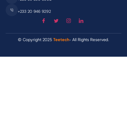
+233 20 946 9292
© Copyright 2025
Teetech
- All Rights Reserved.