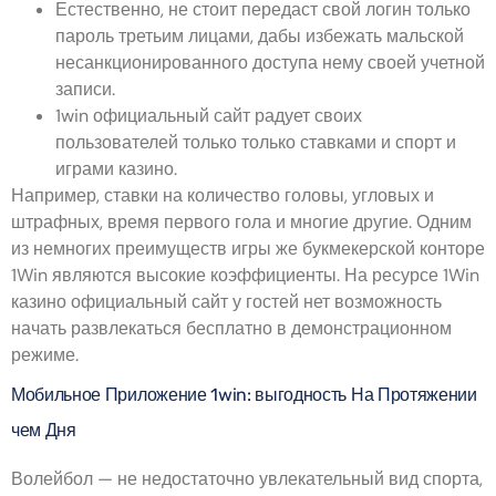
Естественно, не стоит передаст свой логин только
пароль третьим лицами, дабы избежать мальской
несанкционированного доступа нему своей учетной
записи.
1win официальный сайт радует своих
пользователей только только ставками и спорт и
играми казино.
Например, ставки на количество головы, угловых и
штрафных, время первого гола и многие другие. Одним
из немногих преимуществ игры же букмекерской конторе
1Win являются высокие коэффициенты. На ресурсе 1Win
казино официальный сайт у гостей нет возможность
начать развлекаться бесплатно в демонстрационном
режиме.
Мобильное Приложение 1win: выгодность На Протяжении
чем Дня
Волейбол — не недостаточно увлекательный вид спорта,