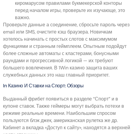
киромарусом правилами букмекерской конторы
перед началом игры, проверьте их изучающе, это
важно.
Проверьте данные а соединение, сбросьте пароль через
email или SMS, очистите кэш браузера. Новичкам
хотелось начинать с простых слотов с максимумом
функциями и странным геймплеем. Опытным подойдут
более сложные автоматы с кластерами, бонусными
раундами и прогрессивной логикой — их требуют
большего вовлечения. В 1Win казино защита ваших
служебных данных это наш главный приоритет.
In Казино И Ставки на Спорт: Обзоры
Выданный фрибет появиться в разделе “Спорт” и в
купоне ставок. Также геймеры могут выбрать потехи в
режиме реальные времени. Наибольшим спросом
пользуются блэк джек, американская рулетка же др.
Кабинет а вкладка «Доступ к сайту», находятся а верхней