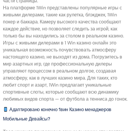
части страницы.
На платформе 1Win представлены популярные игры с
живыми дилерами, такие как рулетка, блэкджек, 1Win
покер и баккара. Камеру высокого качества сообщают
каждое действие, но позволяет следить за игрой, как
только бы вы находились за столом в реальном казино.
Игры с живыми дилерами в 1 Win казино онлайн это
уникальная возможность почувствовать атмосферу
настоящего казино, не выходят из дома. Погрузитесь в
мир азартных игр, где профессиональную дилеры
управляют процессом в реальном долгое, создавая
атмосферу, как в лучших казино мира. Для таких, кто
любит спорт и азарт, 1Win предлагает уникальные
спортивные слоты, которые сообщают всю динамику
любимых видов спорта — от футбола а тенниса до гонок.
Адаптировано конечно 1вин Казино менаджеров
Мобильные Девайсы?