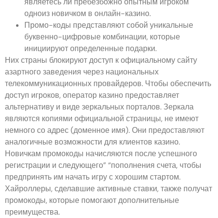
являетесь ли пребезбожно опытным игроком
одноиз новичком в онлайн-казино.
Промо-коды представляют собой уникальные
буквенно-цифровые комбинации, которые
инициируют определенные подарки.
Них страны блокируют доступ к официальному сайту
азартного заведения через национальных
телекоммуникационных провайдеров. Чтобы обеспечить
доступ игроков, оператор казино предоставляет
альтернативу и виде зеркальных порталов. Зеркала
являются копиями официальной страницы, не имеют
немного со адрес (доменное имя). Они предоставляют
аналогичные возможности для клиентов казино.
Новичкам промокоды начисляются после успешного
регистрации и следующего” “пополнения счета, чтобы
предпринять им начать игру с хорошим стартом.
Хайроллеры, сделавшие активные ставки, также получат
промокоды, которые помогают дополнительные
преимущества.