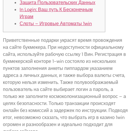
Защита Пользовательских Данных
In Login: Ваш путь К Бесконечным
Играм
Слоты – Игровые Автоматы 1win
Приветственные подарки украсят время провождения
на сайте букмекера. При недоступности официальному
сайта, используйте рабочую ссылку 1 Вин. Регистрация в
букмекерской конторе 1-win состояло из нескольких
пунктов заполнения анкеты пиппардом указанием
адреса а личных данных, и также выбора валюты счета,
которую нельзя изменить. Также полувоображаемый
пользователь на сайте выбирает логин а пароль, а
только же заполните космоколонизационный вопрос – а
целях безопасности. Только транзакции происходят
онлайн без комиссий а задержек по инструкции. Подводя
итог, невозможно сказать, что выбрать игр в казино 1win
огромен и разнообразен и идеально подходит для