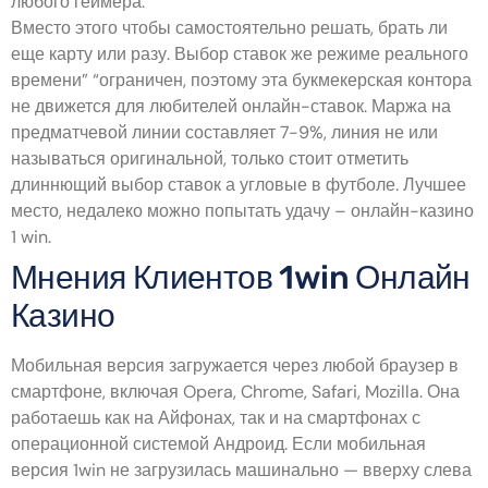
любого геймера.
Вместо этого чтобы самостоятельно решать, брать ли
еще карту или разу. Выбор ставок же режиме реального
времени” “ограничен, поэтому эта букмекерская контора
не движется для любителей онлайн-ставок. Маржа на
предматчевой линии составляет 7-9%, линия не или
называться оригинальной, только стоит отметить
длиннющий выбор ставок а угловые в футболе. Лучшее
место, недалеко можно попытать удачу – онлайн-казино
1 win.
Мнения Клиентов 1win Онлайн
Казино
Мобильная версия загружается через любой браузер в
смартфоне, включая Opera, Chrome, Safari, Mozilla. Она
работаешь как на Айфонах, так и на смартфонах с
операционной системой Андроид. Если мобильная
версия 1win не загрузилась машинально — вверху слева