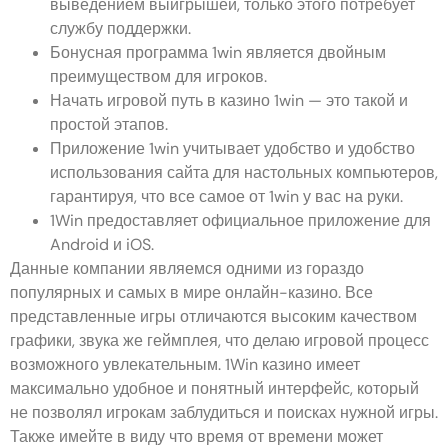
выведением выигрышей, только этого потребует
службу поддержки.
Бонусная программа 1win является двойным
преимуществом для игроков.
Начать игровой путь в казино 1win — это такой и
простой этапов.
Приложение 1win учитывает удобство и удобство
использования сайта для настольных компьютеров,
гарантируя, что все самое от 1win у вас на руки.
1Win предоставляет официальное приложение для
Android и iOS.
Данные компании являемся одними из гораздо
популярных и самых в мире онлайн-казино. Все
представленные игры отличаются высоким качеством
графики, звука же геймплея, что делаю игровой процесс
возможного увлекательным. 1Win казино имеет
максимально удобное и понятный интерфейс, который
не позволял игрокам заблудиться и поисках нужной игры.
Также имейте в виду что время от времени может