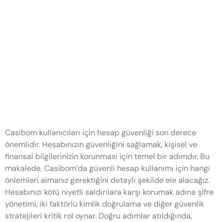
Casibom Güvenli Hesap
Güvenliği İçin Alınması
Gereken Önlemler
Casibom Güvenli Hesap
Güvenliği İçin Alınması Gereken
Önlemler
Casibom kullanıcıları için hesap güvenliği son derece
önemlidir. Hesabınızın güvenliğini sağlamak, kişisel ve
finansal bilgilerinizin korunması için temel bir adımdır. Bu
makalede, Casibom’da güvenli hesap kullanımı için hangi
önlemleri almanız gerektiğini detaylı şekilde ele alacağız.
Hesabınızı kötü niyetli saldırılara karşı korumak adına şifre
yönetimi, iki faktörlü kimlik doğrulama ve diğer güvenlik
stratejileri kritik rol oynar. Doğru adımlar atıldığında,