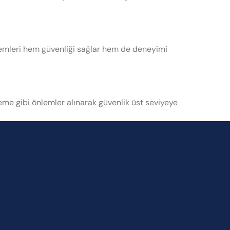
temleri hem güvenliği sağlar hem de deneyimi
kleme gibi önlemler alınarak güvenlik üst seviyeye