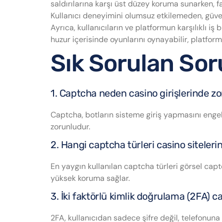
saldırılarına karşı üst düzey koruma sunarken, far
Kullanıcı deneyimini olumsuz etkilemeden, güven
Ayrıca, kullanıcıların ve platformun karşılıklı iş
huzur içerisinde oyunlarını oynayabilir, platforml
Sık Sorulan Sor
1. Captcha neden casino girişlerinde z
Captcha, botların sisteme giriş yapmasını engell
zorunludur.
2. Hangi captcha türleri casino sitelerin
En yaygın kullanılan captcha türleri görsel capt
yüksek koruma sağlar.
3. İki faktörlü kimlik doğrulama (2FA) ca
2FA, kullanıcıdan sadece şifre değil, telefonuna