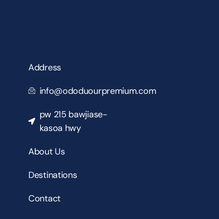
Address
info@ododuourpremium.com
pw 215 bawjiase-
kasoa hwy
About Us
Destinations
Contact