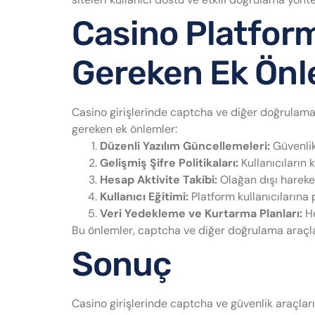
Casino Platform
Gereken Ek Önl
Casino girişlerinde captcha ve diğer doğrulama a
gereken ek önlemler:
Düzenli Yazılım Güncellemeleri:
Güvenlik 
Gelişmiş Şifre Politikaları:
Kullanıcıların 
Hesap Aktivite Takibi:
Olağan dışı hareketl
Kullanıcı Eğitimi:
Platform kullanıcılarına 
Veri Yedekleme ve Kurtarma Planları:
He
Bu önlemler, captcha ve diğer doğrulama araçların
Sonuç
Casino girişlerinde captcha ve güvenlik araçları