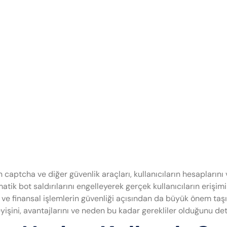
şte Captcha ve G
Rolü
şte Captcha ve G
Rolü
n captcha ve diğer güvenlik araçları, kullanıcıların hesapları
omatik bot saldırılarını engelleyerek gerçek kullanıcıların erişi
rin ve finansal işlemlerin güvenliği açısından da büyük önem taş
eyişini, avantajlarını ve neden bu kadar gerekliler olduğunu det