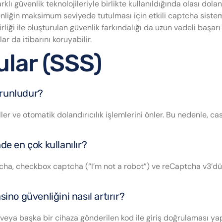
klı güvenlik teknolojileriyle birlikte kullanıldığında olası dolan
liğin maksimum seviyede tutulması için etkili captcha sistemler
 birliği ile oluşturulan güvenlik farkındalığı da uzun vadeli başa
ar da itibarını koruyabilir.
ular (SSS)
orunludur?
er ve otomatik dolandırıcılık işlemlerini önler. Bu nedenle, ca
de en çok kullanılır?
cha, checkbox captcha (“I’m not a robot”) ve reCaptcha v3’dür.
sino güvenliğini nasıl artırır?
 veya başka bir cihaza gönderilen kod ile giriş doğrulaması ya