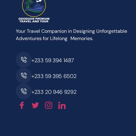
Your Travel Companion in Designing Unforgettable
Adventures for Lifelong Memories.
+233 59 394 1487
+233 59 395 6502
+233 20 946 9292