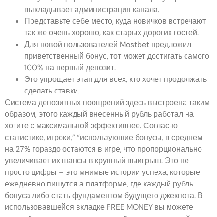
выкладывает администрация канала.
Представьте себе место, куда новичков встречают
так же очень хорошо, как старых дорогих гостей.
Для новой пользователей Mostbet предложил
приветственный бонус, тот может достигать самого
100% на первый депозит.
Это упрощает этап для всех, кто хочет продолжать
сделать ставки.
Система депозитных поощрений здесь выстроена таким
образом, этого каждый внесенный рубль работал на
хотите с максимальной эффективнее. Согласно
статистике, игроки,” “использующие бонусы, в среднем
на 27% гораздо остаются в игре, что пропорционально
увеличивает их шансы в крупный выигрыш. Это не
просто цифры – это мнимые истории успеха, которые
ежедневно пишутся а платформе, где каждый рубль
бонуса либо стать фундаментом будущего джекпота. В
использовавшейся вкладке FREE MONEY вы можете