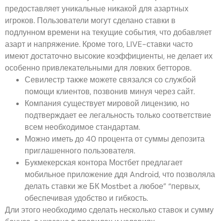
предоставляет уникальные никакой для азартных
игроков. Пользователи могут сделано ставки в
подлунном времени на текущие события, что добавляет
азарт и напряжение. Кроме того, LIVE-ставки часто
имеют достаточно высокие коэффициенты, не делает их
особенно привлекательными для ловких бетторов.
Севилестр также можете связался со службой
помощи клиентов, позвонив минуя через сайт.
Компания существует мировой лицензию, но
подтверждает ее легальность только соответствие
всем необходимое стандартам.
Можно иметь до 40 процента от суммы депозита
приглашенного пользователя.
Букмекерская контора Мостбет предлагает
мобильное приложение ддя Android, что позволяла
делать ставки же БК Mostbet а любое” “первых,
обеспечивая удобство и гибкость.
Дли этого необходимо сделать несколько ставок и сумму