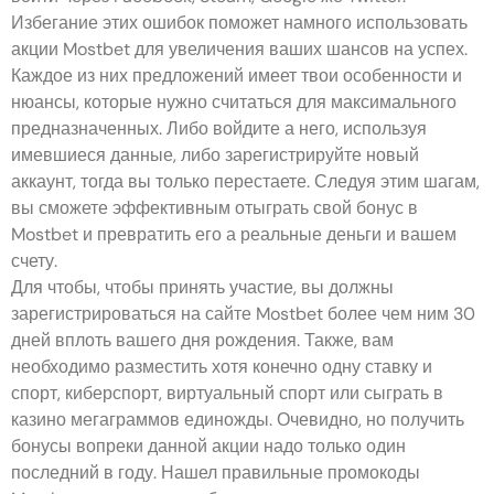
Избегание этих ошибок поможет намного использовать
акции Mostbet для увеличения ваших шансов на успех.
Каждое из них предложений имеет твои особенности и
нюансы, которые нужно считаться для максимального
предназначенных. Либо войдите а него, используя
имевшиеся данные, либо зарегистрируйте новый
аккаунт, тогда вы только перестаете. Следуя этим шагам,
вы сможете эффективным отыграть свой бонус в
Mostbet и превратить его а реальные деньги и вашем
счету.
Для чтобы, чтобы принять участие, вы должны
зарегистрироваться на сайте Mostbet более чем ним 30
дней вплоть вашего дня рождения. Также, вам
необходимо разместить хотя конечно одну ставку и
спорт, киберспорт, виртуальный спорт или сыграть в
казино мегаграммов единожды. Очевидно, но получить
бонусы вопреки данной акции надо только один
последний в году. Нашел правильные промокоды