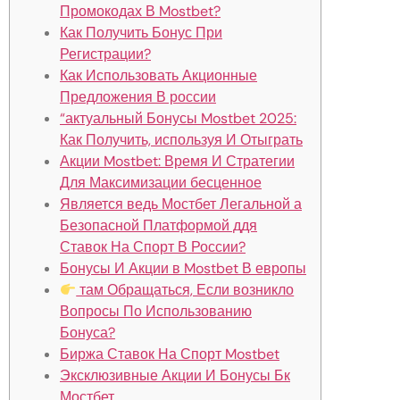
Промокодах В Mostbet?
Как Получить Бонус При
Регистрации?
Как Использовать Акционные
Предложения В россии
“актуальный Бонусы Mostbet 2025:
Как Получить, используя И Отыграть
Акции Mostbet: Время И Стратегии
Для Максимизации бесценное
Является ведь Мостбет Легальной а
Безопасной Платформой ддя
Ставок На Спорт В России?
Бонусы И Акции в Mostbet В европы
там Обращаться, Если возникло
Вопросы По Использованию
Бонуса?
Биржа Ставок На Спорт Mostbet
Эксклюзивные Акции И Бонусы Бк
Мостбет