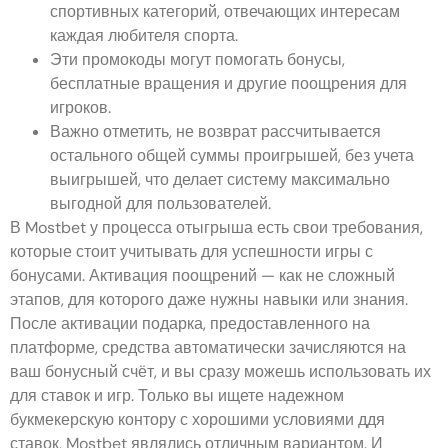
спортивных категорий, отвечающих интересам
каждая любителя спорта.
Эти промокоды могут помогать бонусы,
бесплатные вращения и другие поощрения для
игроков.
Важно отметить, не возврат рассчитывается
остального общей суммы проигрышей, без учета
выигрышей, что делает систему максимально
выгодной для пользователей.
В Mostbet у процесса отыгрыша есть свои требования,
которые стоит учитывать для успешности игры с
бонусами. Активация поощрений — как не сложный
этапов, для которого даже нужны навыки или знания.
После активации подарка, предоставленного на
платформе, средства автоматически зачисляются на
ваш бонусный счёт, и вы сразу можешь использовать их
для ставок и игр. Только вы ищете надежном
букмекерскую контору с хорошими условиями ддя
ставок, Mostbet являлись отличным вариантом. И