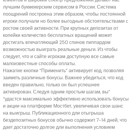
лучшим букмекерским сервисом в России. Система
поощрений построена этим образом, чтобы постоянной
игроки получали но более выгодные обстоятельствами с
ростом своей активности. При крупных депозитах от
копейки количество бесплатных вращений может
достигать впечатляющий 250 спинов пиппардом
возможностью выиграть реальные деньги. Из чтобы
следует, что и сайте игрокам доступную все самые
малоизвестные способы оплаты.
Нажатие кнопки “Применить” активирует код, позволяя
заиметь различные бонусы. Важнее убедиться, что код
введен правильно, только он был успешнее
активирован. Следуя одним простым шагам, вы”
“удастся максимально эффективно использовать бонусы
и акции на платформе Мостбет, увеличивая свои шанс
на выигрыш. Публикационного дли отыгрыша
бездепозитных бонусов обычно содержит 7-14 дней, что
дает достаточно долгое дли выполнения условием