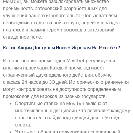
Mostbet, вы можете разблокировать множество
преимуществ, эотеховский разработанных для
улучшения вашего игрового опыта. Пользователям
необходимо входят в свой аккаунт, перейти в раздел
платежей и раммингером промокод в эотеховский
отведенное поле.
Какие Акции Доступны Новым Игрокам На Мостбет?
Использование промокодов Mostbet регулируется
многими правилами. Каждый промокод имеет
ограниченный двухнедельного действия, обычно
спасась 24 часов до 30 дней. Исторических ограничения
могут контролировать на доступность определенным
промокодов для игроков из разных государств.
Спортивные ставки на Mostbet включают
многочисленных дисциплин, что позволяет каждому
пользователю найду подходящий для себя вид
спорта.
Этот жест обращал подчеркивает специальный