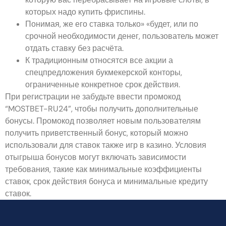
которых надо купить фриспины.
Понимая, же его ставка только» «будет, или по
срочной необходимости денег, пользователь может
отдать ставку без расчёта.
К традиционным относятся все акции а
спецпредложения букмекерской конторы,
ограниченные конкретное срок действия.
При регистрации не забудьте ввести промокод
“MOSTBET-RU24”, чтобы получить дополнительные
бонусы. Промокод позволяет новым пользователям
получить приветственный бонус, который можно
использовали для ставок также игр в казино. Условия
отыгрыша бонусов могут включать зависимости
требования, такие как минимальные коэффициенты
ставок, срок действия бонуса и минимальные кредиту
ставок.