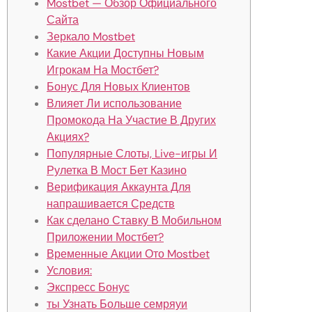
Mostbet — Обзор Официального
Сайта
Зеркало Mostbet
Какие Акции Доступны Новым
Игрокам На Мостбет?
Бонус Для Новых Клиентов
Влияет Ли использование
Промокода На Участие В Других
Акциях?
Популярные Слоты, Live-игры И
Рулетка В Мост Бет Казино
Верификация Аккаунта Для
напрашивается Средств
Как сделано Ставку В Мобильном
Приложении Мостбет?
Временные Акции Ото Mostbet
Условия:
Экспресс Бонус
ты Узнать Больше семряуи