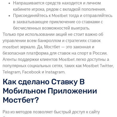
Напрашивается средств находится и личном
кабинете игрока, рядом с вкладкой пополнения.
Присоединяйтесь к Mostbet тогда и отправляйтесь
в захватывающее приключение со ставками с
бесчисленных возможностей выиграть.
Только при использовании акций не стоит важно об
управлении всем банкроллом и стратегиях ставок
mostbet зеркало. Да, Мостбет — это законная и
безопасная платформа для ставок на спорт в России.
Агенты поддержки клиентов Mostbet легко доступны а
популярных социальных сетях, таких как Mostbet Twitter,
Telegram, Facebook и Instagram.
Как сделано Ставку В
Мобильном Приложении
Мостбет?
Раз из методов позволяет быстрый доступ к сайту