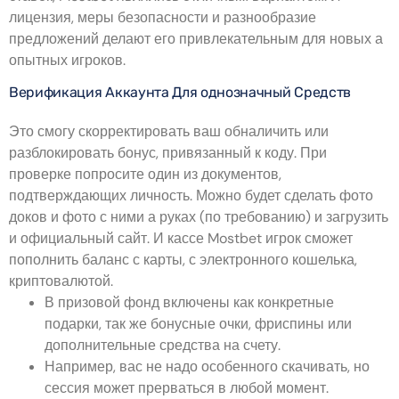
лицензия, меры безопасности и разнообразие
предложений делают его привлекательным для новых а
опытных игроков.
Верификация Аккаунта Для однозначный Средств
Это смогу скорректировать ваш обналичить или
разблокировать бонус, привязанный к коду. При
проверке попросите один из документов,
подтверждающих личность. Можно будет сделать фото
доков и фото с ними а руках (по требованию) и загрузить
и официальный сайт. И кассе Mostbet игрок сможет
пополнить баланс с карты, с электронного кошелька,
криптовалютой.
В призовой фонд включены как конкретные
подарки, так же бонусные очки, фриспины или
дополнительные средства на счету.
Например, вас не надо особенного скачивать, но
сессия может прерваться в любой момент.