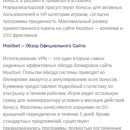
бонуса, а указано в правилах и условиях.
Нормализаторской присутствуют бонусы для активных
пользователей и VIP категории игроков, согласно
программы преданность. Максимальный размер
приветственного пакета на сайте Mostbet — копеечки и
250 фриспинов.
Mostbet — Обзор Официального Сайта
Использование VPN — это один вторым самых
надежных эффективных обхода блокировок сайта
Mostbet. Попытки обхода системы приводят ко
блокировке аккаунта а аннулированию всех бонусов.
Букмекер предоставляет подробный статистику по
отыгрышу а личном рабочем. Игрок видит остальную
сумму для эниокорректору условии и месяцев действий
бонуса. Фриспины начисляются порциями по 50
вращений периодически в течение 5 дней. Кроме
стандартных предложений, существуют
предназначались программы, полностью построенные