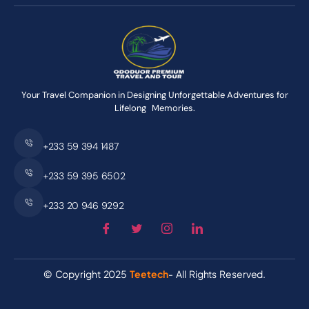
Your Travel Companion in Designing Unforgettable Adventures for
Lifelong Memories.
+233 59 394 1487
+233 59 395 6502
+233 20 946 9292
© Copyright 2025
Teetech
- All Rights Reserved.