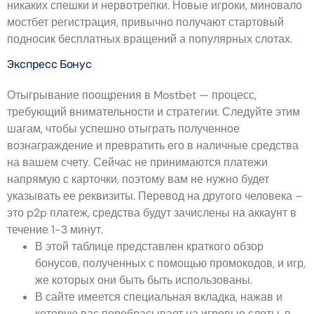
никаких спешки и нервотрепки. Новые игроки, миновало
мостбет регистрация, привычно получают стартовый
подносик бесплатных вращений а популярных слотах.
Экспресс Бонус
Отыгрывание поощрения в Mostbet — процесс,
требующий внимательности и стратегии. Следуйте этим
шагам, чтобы успешно отыграть полученное
вознаграждение и превратить его в наличные средства
на вашем счету. Сейчас не принимаются платежи
напрямую с карточки, поэтому вам не нужно будет
указывать ее реквизиты. Перевод на другого человека –
это p2p платеж, средства будут зачислены на аккаунт в
течение 1-3 минут.
В этой таблице представлен краткого обзор
бонусов, полученных с помощью промокодов, и игр,
же которых они быть быть использованы.
В сайте имеется специальная вкладка, нажав и
которую вас перебрасывает на игровые слоты, в