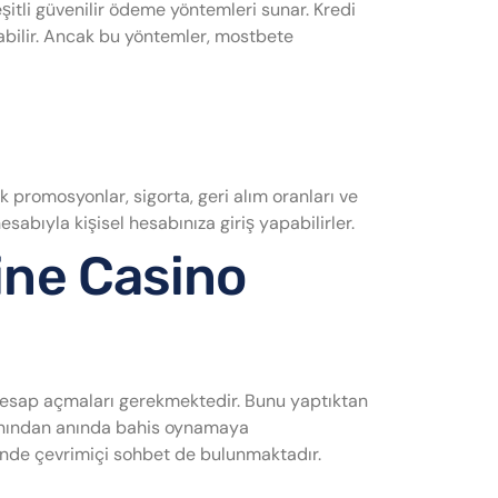
eşitli güvenilir ödeme yöntemleri sunar. Kredi
labilir. Ancak bu yöntemler, mostbete
ık promosyonlar, sigorta, geri alım oranları ve
sabıyla kişisel hesabınıza giriş yapabilirler.
line Casino
r hesap açmaları gerekmektedir. Bunu yaptıktan
ranından anında bahis oynamaya
inde çevrimiçi sohbet de bulunmaktadır.