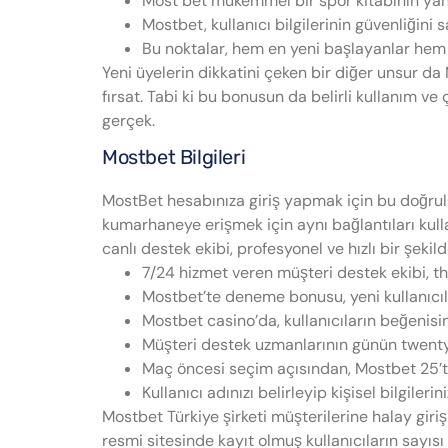
Most bet mükemmel bir spor kitabının yanı
Mostbet, kullanıcı bilgilerinin güvenliğini 
Bu noktalar, hem en yeni başlayanlar hem s
Yeni üyelerin dikkatini çeken bir diğer unsur 
fırsat. Tabi ki bu bonusun da belirli kullanım ve 
gerçek.
Mostbet Bilgileri
MostBet hesabınıza giriş yapmak için bu doğrula
kumarhaneye erişmek için aynı bağlantıları kullan
canlı destek ekibi, profesyonel ve hızlı bir şekild
7/24 hizmet veren müşteri destek ekibi, the
Mostbet’te deneme bonusu, yeni kullanıcıla
Mostbet casino’da, kullanıcıların beğenisi
Müşteri destek uzmanlarının günün twenty
Maç öncesi seçim açısından, Mostbet 25’ten 
Kullanıcı adınızı belirleyip kişisel bilgil
Mostbet Türkiye şirketi müşterilerine halay giriş
resmi sitesinde kayıt olmuş kullanıcıların sayı