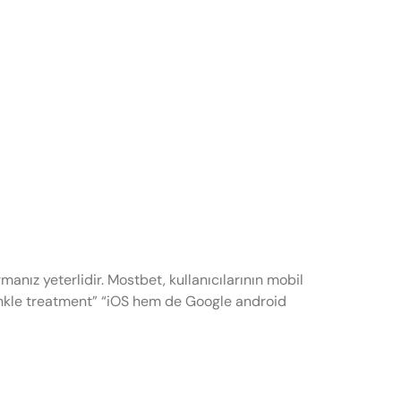
anız yeterlidir. Mostbet, kullanıcılarının mobil
nkle treatment” “iOS hem de Google android