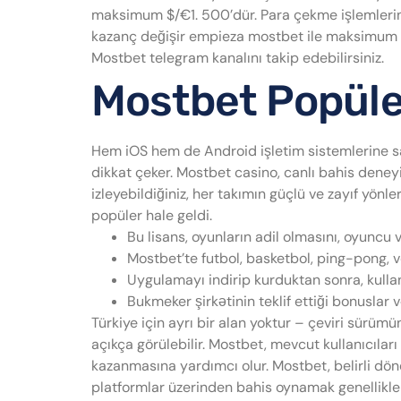
maksimum $/€1. 500’dür. Para çekme işlemlerini
kazanç değişir empieza mostbet ile maksimum öd
Mostbet telegram kanalını takip edebilirsiniz.
Mostbet Popüle
Hem iOS hem de Android işletim sistemlerine sah
dikkat çeker. Mostbet casino, canlı bahis deney
izleyebildiğiniz, her takımın güçlü ve zayıf yö
popüler hale geldi.
Bu lisans, oyunların adil olmasını, oyuncu 
Mostbet’te futbol, basketbol, ping-pong, v
Uygulamayı indirip kurduktan sonra, kullan
Bukmeker şirkətinin teklif ettiği bonuslar
Türkiye için ayrı bir alan yoktur – çeviri sürü
açıkça görülebilir. Mostbet, mevcut kullanıcıla
kazanmasına yardımcı olur. Mostbet, belirli döne
platformlar üzerinden bahis oynamak genellikle 