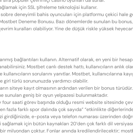
 sıra popüler çevrimiçi casino oyunları da sunar.
sağlamak için SSL şifreleme teknolojisi kullanır.
obre deneyimli bahis oyuncuları için platformu çekici hale ge
da Mostbet Deneme Bonusu. Bazı dönemlerde sunulan bu bonus, 
çevrim kuralları olabiliyor. Yine de düşük riskle yüksek heyecan
nmış bağlantıları kullanın. Alternatif olarak, en yeni bir hes
abilirsiniz. Mostbet canlı destek hattı, kullanıcıların anlık o
e kullanıcıların sorularını yanıtlar. Mostbet, kullanıcılarına kayı
 girl türlü sorununuzda yardımcı olabilir.
rın siteye kayıt olmasının ardından verilen bir bonus türüdür.
ne sunulan geniş bir oyun yelpazesi bulunmaktadır.
 four saati görev başında olduğu resmi website sitesinde çev
fazla farklı spor dalında çok sayıda” “etkinlikte diğerlerinden
erinizi girdiğinizde, e-posta veya telefon numarası üzerinden do
i sağlamak için bütün kaynakları 20’den çok farklı dil versiyası
sı bir milyondan çoktur. Fonlar anında kredilendirilecektir; m