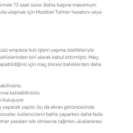
ştirmek 72 saat sürer. Bahis başına maksimum
ızla ulaşmak için Mostbet Twitter hesabını veya
zü empieza hızlı işlem yapma özellikleriyle
hislerinden biri olarak kabul ettirmiştir. Maçı
yapabildiğiniz için maç öncesi bahislerden daha
bilirsiniz.
na katılabilirsiniz.
e buluşuyor.
iş yaparak yapılır, bu da ekran görüntüsünde
nuslar, kullanıcıların bahis yaparken daha fazla
umar yasaları sıkı olmasına rağmen, uluslararası