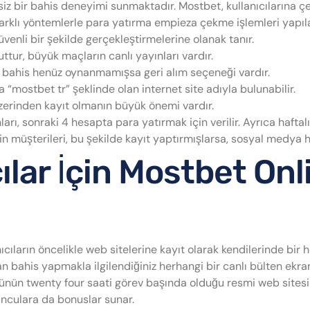
şsiz bir bahis deneyimi sunmaktadır. Mostbet, kullanıcılarına ç
i farklı yöntemlerle para yatırma empieza çekme işlemleri yapı
güvenli bir şekilde gerçekleştirmelerine olanak tanır.
uttur, büyük maçların canlı yayınları vardır.
e bahis henüz oynanmamışsa geri alım seçeneği vardır.
 “mostbet tr” şeklinde olan internet site adıyla bulunabilir.
 üzerinden kayıt olmanın büyük önemi vardır.
arı, sonraki 4 hesapta para yatırmak için verilir. Ayrıca haftal
n müşterileri, bu şekilde kayıt yaptırmışlarsa, sosyal medya he
lar İçin Mostbet On
nıcıların öncelikle web sitelerine kayıt olarak kendilerinde bi
n bahis yapmakla ilgilendiğiniz herhangi bir canlı bülten ek
 günün twenty four saati görev başında olduğu resmi web sites
unculara da bonuslar sunar.