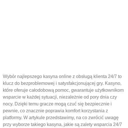
Najlepsze kasyno online z
obsługą klienta 24/7 – jak
wybrać i dlaczego to ważne?
Najlepsze kasyno online z
obsługą klienta 24/7 – jak
wybrać i dlaczego to ważne?
Wybór najlepszego kasyna online z obsługą klienta 24/7 to
klucz do bezproblemowej i satysfakcjonującej gry. Kasyno,
które oferuje całodobową pomoc, gwarantuje użytkownikom
wsparcie w każdej sytuacji, niezależnie od pory dnia czy
nocy. Dzięki temu gracze mogą czuć się bezpiecznie i
pewnie, co znacznie poprawia komfort korzystania z
platformy. W artykule przedstawimy, na co zwrócić uwagę
przy wyborze takiego kasyna, jakie są zalety wsparcia 24/7