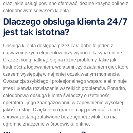
oraz jakie usługi powinno oferować idealne kasyno online z
całodobowym serwisem klienta.
Dlaczego obsługa klienta 24/7
jest tak istotna?
Obsługa klienta dostępna przez całą dobę to jeden z
najważniejszych elementów przy wyborze kasyna online.
Gracze mogą natknąć się na różne problemy, takie jak
trudności z logowaniem, wpłatami czy działaniem gier, które
czasem występują w najmniej oczekiwanym momencie.
Gwarancja szybkiego i profesjonalnego wsparcia eliminuje
stres i ułatwia rozwiązanie wszelkich problemów. Ponadto,
całodobowa obsługa klienta świadczy o rzetelności
operatora i jego zaangażowaniu w zapewnienie wysokiej
jakości usług. Dzięki temu gracze mają pewność, że ich
sprawy zostaną załatwione bez zbędnej zwłoki, co ma
ogromne znaczenie w środowisku online.