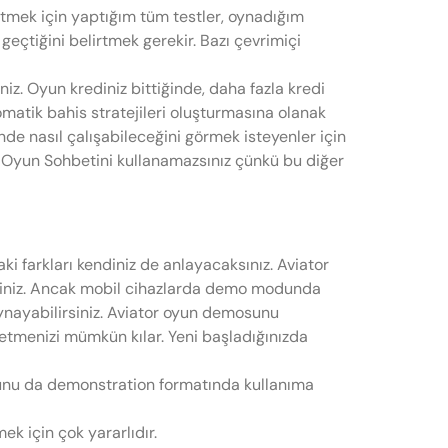
etmek için yaptığım tüm testler, oynadığım
çtiğini belirtmek gerekir. Bazı çevrimiçi
. Oyun krediniz bittiğinde, daha fazla kredi
omatik bahis stratejileri oluşturmasına olanak
inde nasıl çalışabileceğini görmek isteyenler için
 Oyun Sohbetini kullanamazsınız çünkü bu diğer
i farkları kendiniz de anlayacaksınız. Aviator
siniz. Ancak mobil cihazlarda demo modunda
ynayabilirsiniz. Aviator oyun demosunu
fetmenizi mümkün kılar. Yeni başladığınızda
yununu da demonstration formatında kullanıma
ek için çok yararlıdır.