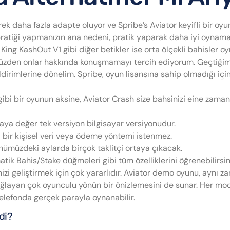
rek daha fazla adapte oluyor ve Spribe’s Aviator keyifli bir o
iği yapmanızın ana nedeni, pratik yaparak daha iyi oynamayı
ing KashOut V1 gibi diğer betikler ise orta ölçekli bahisler 
yüzden onlar hakkında konuşmamayı tercih ediyorum. Geçtiğim
ldirimlerine dönelim. Spribe, oyun lisansına sahip olmadığı iç
 gibi bir oyunun aksine, Aviator Crash size bahsinizi eine zam
ya değer tek versiyon bilgisayar versiyonudur.
bir kişisel veri veya ödeme yöntemi istenmez.
ümüzdeki aylarda birçok taklitçi ortaya çıkacak.
ik Bahis/Stake düğmeleri gibi tüm özelliklerini öğrenebilirsin
zi geliştirmek için çok yararlıdır. Aviator demo oyunu, aynı z
sağlayan çok oyunculu yönün bir önizlemesini de sunar. Her 
elefonda gerçek parayla oynanabilir.
di?