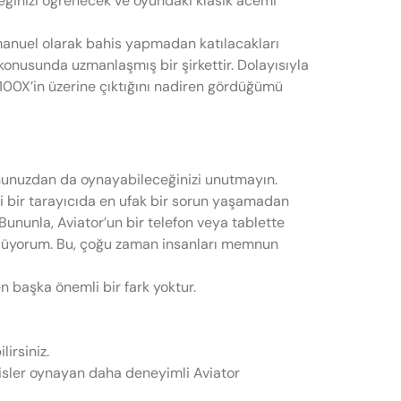
ceğinizi öğrenecek ve oyundaki klasik acemi
 manuel olarak bahis yapmadan katılacakları
 konusunda uzmanlaşmış bir şirkettir. Dolayısıyla
a 100X’in üzerine çıktığını nadiren gördüğümü
onunuzdan da oynayabileceğinizi unutmayın.
i bir tarayıcıda en ufak bir sorun yaşamadan
Bununla, Aviator’un bir telefon veya tablette
öylüyorum. Bu, çoğu zaman insanları memnun
 başka önemli bir fark yoktur.
irsiniz.
ahisler oynayan daha deneyimli Aviator