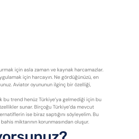
şturmak için asla zaman ve kaynak harcamazlar.
ygulamak için harcayın. Ne gördüğünüzü, en
uz. Aviator oyununun ilginç bir özelliği,
k bu trend henüz Türkiye’ya gelmediği için bu
özellikler sunar. Birçoğu Türkiye’da mevcut
tiflerin ise biraz saptığını söyleyelim. Bu
a bahis miktarının korunmasından oluşur.
ıyorsunuz?