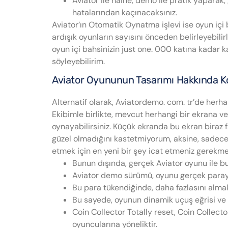
Aviator ile haine, demo ile pratik yapara
hatalarından kaçınacaksınız.
Aviator’ın Otomatik Oynatma işlevi ise oyun içi
ardışık oyunların sayısını önceden belirleyebili
oyun içi bahsinizin just one. 000 katına kadar k
söyleyebilirim.
Aviator Oyununun Tasarımı Hakkında K
Alternatif olarak, Aviatordemo. com. tr’de her
Ekibimle birlikte, mevcut herhangi bir ekrana v
oynayabilirsiniz. Küçük ekranda bu ekran biraz 
güzel olmadığını kastetmiyorum, aksine, sadece
etmek için en yeni bir şey icat etmeniz gerekmed
Bunun dışında, gerçek Aviator oyunu ile b
Aviator demo sürümü, oyunu gerçek paray
Bu para tükendiğinde, daha fazlasını alma
Bu sayede, oyunun dinamik uçuş eğrisi ve O
Coin Collector Totally reset, Coin Collect
oyuncularına yöneliktir.