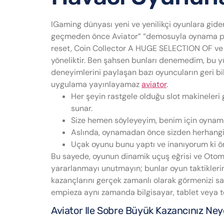
IGaming dünyası yeni ve yenilikçi oyunlara gide
geçmeden önce Aviator” “demosuyla oynama prat
reset, Coin Collector A HUGE SELECTION OF ve K
yöneliktir. Ben şahsen bunları denemedim, bu 
deneyimlerini paylaşan bazı oyuncuların geri bi
uygulama yayınlayamaz
aviator
.
Her şeyin rastgele olduğu slot makineleri
sunar.
Size hemen söyleyeyim, benim için oynama
Aslında, oynamadan önce sizden herhangi 
Uçak oyunu bunu yaptı ve inanıyorum ki ön
Bu sayede, oyunun dinamik uçuş eğrisi ve Otomat
yararlanmayı unutmayın; bunlar oyun taktiklerini
kazançlarını gerçek zamanlı olarak görmenizi 
empieza aynı zamanda bilgisayar, tablet veya t
Aviator Ile Sobre Büyük Kazancınız Ney