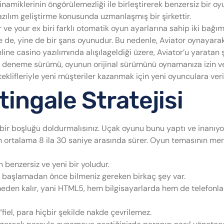
amiklerinin öngörülemezliği ile birleştirerek benzersiz bir oy
zılım geliştirme konusunda uzmanlaşmış bir şirkettir.
ır ve your ex biri farklı otomatik oyun ayarlarına sahip iki bağı
e de, yine de bir şans oyunudur. Bu nedenle, Aviator oynayarak
 online casino yazılımında alışılageldiği üzere, Aviator’u yarata
eneme sürümü, oyunun orijinal sürümünü oynamanıza izin veri
lifleriyle yeni müşteriler kazanmak için yeni oyunculara veril
tingale Stratejisi
bir boşluğu doldurmalısınız. Uçak oyunu bunu yaptı ve inanıyo
un ortalama 8 ila 30 saniye arasında sürer. Oyun temasının merke
benzersiz ve yeni bir yoludur.
 başlamadan önce bilmeniz gereken birkaç şey var.
eden kalır, yani HTML5, hem bilgisayarlarda hem de telefonla
fiel, para hiçbir şekilde nakde çevrilemez.