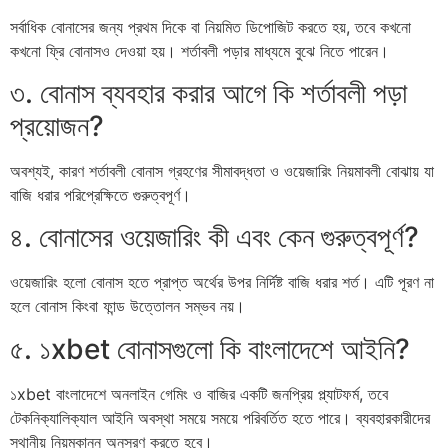
সর্বাধিক বোনাসের জন্য প্রথম দিকে বা নিয়মিত ডিপোজিট করতে হয়, তবে কখনো
কখনো ফ্রি বোনাসও দেওয়া হয়। শর্তাবলী পড়ার মাধ্যমে বুঝে নিতে পারেন।
৩. বোনাস ব্যবহার করার আগে কি শর্তাবলী পড়া
প্রয়োজন?
অবশ্যই, কারণ শর্তাবলী বোনাস গ্রহণের সীমাবদ্ধতা ও ওয়েজারিং নিয়মাবলী বোঝায় যা
বাজি ধরার পরিপ্রেক্ষিতে গুরুত্বপূর্ণ।
৪. বোনাসের ওয়েজারিং কী এবং কেন গুরুত্বপূর্ণ?
ওয়েজারিং হলো বোনাস হতে প্রাপ্ত অর্থের উপর নির্দিষ্ট বাজি ধরার শর্ত। এটি পূরণ না
হলে বোনাস কিংবা ফান্ড উত্তোলন সম্ভব নয়।
৫. ১xbet বোনাসগুলো কি বাংলাদেশে আইনি?
১xbet বাংলাদেশে অনলাইন গেমিং ও বাজির একটি জনপ্রিয় প্ল্যাটফর্ম, তবে
টেকনিক্যালিক্যাল আইনি অবস্থা সময়ে সময়ে পরিবর্তিত হতে পারে। ব্যবহারকারীদের
স্থানীয় নিয়মকানুন অনুসরণ করতে হবে।