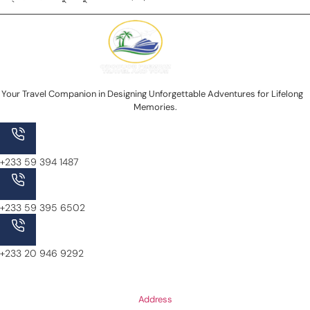
Your Travel Companion in Designing Unforgettable Adventures for Lifelong
Memories.
+233 59 394 1487
+233 59 395 6502
+233 20 946 9292
Address