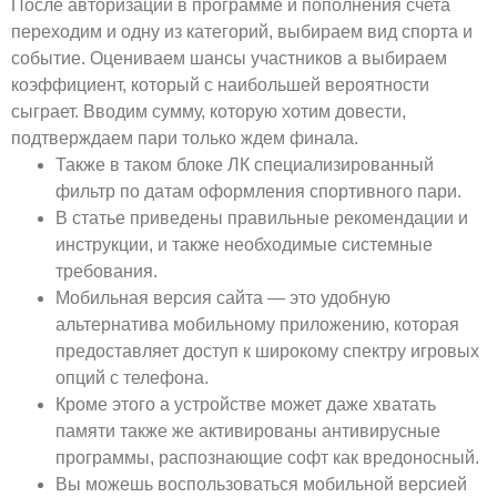
После авторизации в программе и пополнения счета
переходим и одну из категорий, выбираем вид спорта и
событие. Оцениваем шансы участников а выбираем
коэффициент, который с наибольшей вероятности
сыграет. Вводим сумму, которую хотим довести,
подтверждаем пари только ждем финала.
Также в таком блоке ЛК специализированный
фильтр по датам оформления спортивного пари.
В статье приведены правильные рекомендации и
инструкции, и также необходимые системные
требования.
Мобильная версия сайта — это удобную
альтернатива мобильному приложению, которая
предоставляет доступ к широкому спектру игровых
опций с телефона.
Кроме этого а устройстве может даже хватать
памяти также же активированы антивирусные
программы, распознающие софт как вредоносный.
Вы можешь воспользоваться мобильной версией