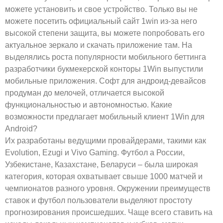
можете установить и свое устройство. Только вы не
можете посетить официальный сайт 1win из-за него
высокой степени защита, вы можете попробовать его
актуальное зеркало и скачать приложение там. На
выделялись роста популярности мобильного беттинга
разработчики букмекерской конторы 1Win выпустили
мобильные приложения. Софт для андроид-девайсов
продуман до мелочей, отличается высокой
функциональностью и автономностью. Какие
возможности предлагает мобильный клиент 1Win для
Android?
Их разработаны ведущими провайдерами, такими как
Evolution, Ezugi и Vivo Gaming. Футбол а России,
Узбекистане, Казахстане, Беларуси – была широкая
категория, которая охватывает свыше 1000 матчей и
чемпионатов разного уровня. Окружении преимуществ
ставок и футбол пользователи выделяют простоту
прогнозирования происшедших. Чаще всего ставить на