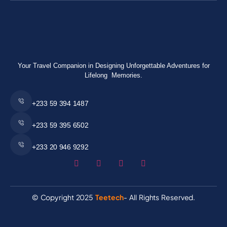
Your Travel Companion in Designing Unforgettable Adventures for
Lifelong Memories.
+233 59 394 1487
+233 59 395 6502
+233 20 946 9292
© Copyright 2025
Teetech
- All Rights Reserved.