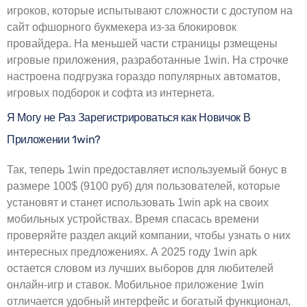
игроков, которые испытывают сложности с доступом на
сайт офшорного букмекера из-за блокировок
провайдера. На меньшей части страницы рзмещены
игровые приложения, разработанные 1win. На строчке
настроена подгрузка гораздо популярных автоматов,
игровых подборок и софта из интернета.
Я Могу не Раз Зарегистрироваться как Новичок В
Приложении 1win?
Так, теперь 1win предоставляет используемый бонус в
размере 100$ (9100 руб) для пользователей, которые
установят и станет использовать 1win apk на своих
мобильных устройствах. Время спасась времени
проверяйте раздел акций компании, чтобы узнать о них
интересных предложениях. А 2025 году 1win apk
остается словом из лучших выборов для любителей
онлайн-игр и ставок. Мобильное приложение 1win
отличается удобный интерфейс и богатый функционал,