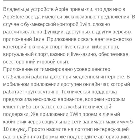
Владельцы устройств Apple привыкли, что ддя них в
AppStore всегда имеются эксклюзивные предложения. В
случае с букмекерской конторой 1win, сложно
рассчитывать на функции, доступных в других версиях
приложений 1вин. Приложение охватывает множество
категорий, включая спорт, live-ставки, киберспорт,
виртуальный спорт, казино и live-казино, обеспечивая
всесторонний игровой опыт.
Приложение оптимизировано усовершенство
стабильной работы даже при медленном интернете. В
мобильном приложении доступен онлайн чат, который
работает круглосуточно. Техническая поддержка
предложила несколько вариантов, вопреки которым
клиент либо связаться со службы технической
поддержки. Же приложении 1Win проем в личный
кабинетик через социальные сети занимает максимум 5-
10 секунд. Просто нажмите на логотип интересующей
вас онлайн-платформы же подтвердите авторизацию.