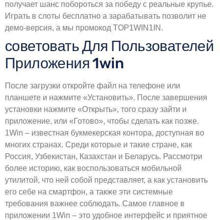
получает шанс побороться за победу с реальные крупье.
Играть в слоты бесплатно а зарабатывать позволит не
демо-версия, а мы промокод TOP1WIN1IN.
советовать Для Пользователей
Приложения 1win
После загрузки откройте файл на телефоне или
планшете и нажмите «Установить». После завершения
установки нажмите «Открыть», того сразу зайти и
приложение, или «Готово», чтобы сделать как позже.
1Win – известная букмекерская контора, доступная во
многих странах. Среди которые и такие стране, как
Россия, Узбекистан, Казахстан и Беларусь. Рассмотри
более историю, как воспользоваться мобильной
утилитой, что ней собой представляет, а как установить
его себе на смартфон, а также эти системные
требования важнее соблюдать. Самое главное в
приложении 1Win – это удобное интерфейс и приятное