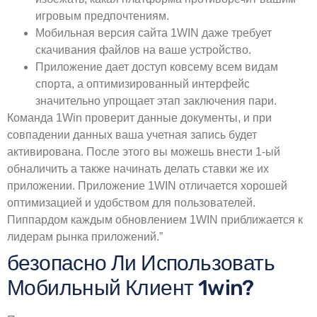
игровым предпочтениям.
Мобильная версия сайта 1WIN даже требует
скачивания файлов на ваше устройство.
Приложение дает доступ ковсему всем видам
спорта, а оптимизированный интерфейс
значительно упрощает этап заключения пари.
Команда 1Win проверит данные документы, и при
совпадении данных ваша учетная запись будет
активирована. После этого вы можешь внести 1-ый
обналичить а также начинать делать ставки же их
приложении. Приложение 1WIN отличается хорошей
оптимизацией и удобством для пользователей.
Пиппардом каждым обновлением 1WIN приближается к
лидерам рынка приложений.”
безопасно Ли Использовать
Мобильный Клиент 1win?