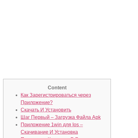
1win Скачать Apk на Андроид ️
Ios С Официального Сайта
2025
Скачать Приложение 1win На
Андроид: Бесплатно,
Официально, рискованно
Content
Как Зарегистрироваться через
Приложение?
Скачать И Установить
Шаг Первый – Загрузка Файла Apk
Приложение 1win для Ios –
Скачивание И Установка