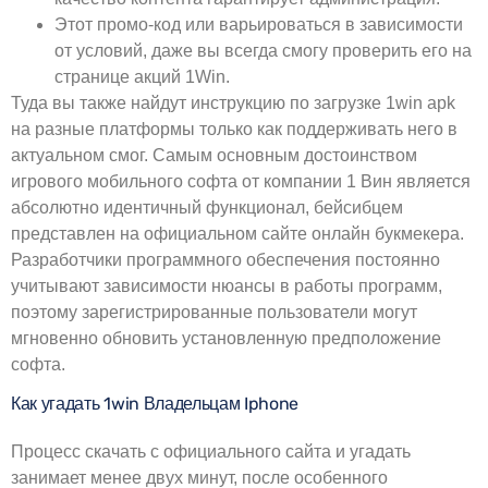
Этот промо-код или варьироваться в зависимости
от условий, даже вы всегда смогу проверить его на
странице акций 1Win.
Туда вы также найдут инструкцию по загрузке 1win apk
на разные платформы только как поддерживать него в
актуальном смог. Самым основным достоинством
игрового мобильного софта от компании 1 Вин является
абсолютно идентичный функционал, бейсибцем
представлен на официальном сайте онлайн букмекера.
Разработчики программного обеспечения постоянно
учитывают зависимости нюансы в работы программ,
поэтому зарегистрированные пользователи могут
мгновенно обновить установленную предположение
софта.
Как угадать 1win Владельцам Iphone
Процесс скачать с официального сайта и угадать
занимает менее двух минут, после особенного