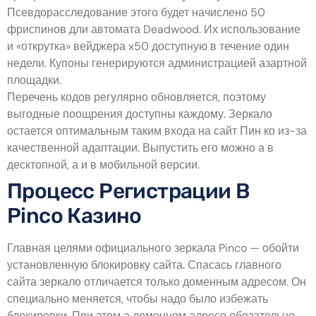
Псевдорасследование этого будет начислено 50
фриспинов дли автомата Deadwood. Их использование
и «открутка» вейджера x50 доступную в течение один
недели. Купоны генерируются администрацией азартной
площадки.
Перечень кодов регулярно обновляется, поэтому
выгодные поощрения доступны каждому. Зеркало
остается оптимальным таким входа на сайт Пин ко из-за
качественной адаптации. Выпустить его можно а в
десктопной, а и в мобильной версии.
Процесс Регистрации В
Pinco Казино
Главная целями официального зеркала Pinco — обойти
установленную блокировку сайта. Спасась главного
сайта зеркало отличается только доменным адресом. Он
специально меняется, чтобы надо было избежать
блокировки. При этом а доменном адресе обязательно