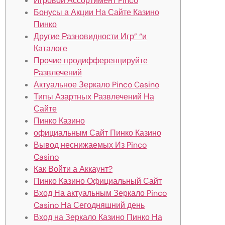
Игровой Ассортимент Pinco
Бонусы а Акции На Сайте Казино
Пинко
Другие Разновидности Игр” “и
Каталоге
Прочие продифференцируйте
Развлечений
Актуальное Зеркало Pinco Casino
Типы Азартных Развлечений На
Сайте
Пинко Казино
официальным Сайт Пинко Казино
Вывод неснижаемых Из Pinco
Casino
Как Войти а Аккаунт?
Пинко Казино Официальный Сайт
Вход На актуальным Зеркало Pinco
Casino На Сегодняшний день
Вход на Зеркало Казино Пинко На