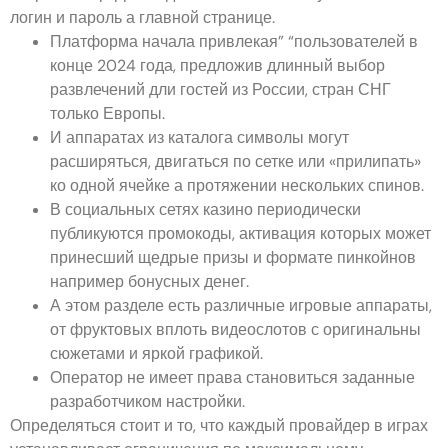
логин и пароль а главной странице.
Платформа начала привлекая” “пользователей в
конце 2024 года, предложив длинный выбор
развлечений дли гостей из России, стран СНГ
только Европы.
И аппаратах из каталога символы могут
расширяться, двигаться по сетке или «прилипать»
ко одной ячейке а протяжении нескольких спинов.
В социальных сетях казино периодически
публикуются промокоды, активация которых может
принесший щедрые призы и формате пинкойнов
например бонусных денег.
А этом разделе есть различные игровые аппараты,
от фруктовых вплоть видеослотов с оригинальны
сюжетами и яркой графикой.
Оператор не имеет права становиться заданные
разработчиком настройки.
Определяться стоит и то, что каждый провайдер в играх