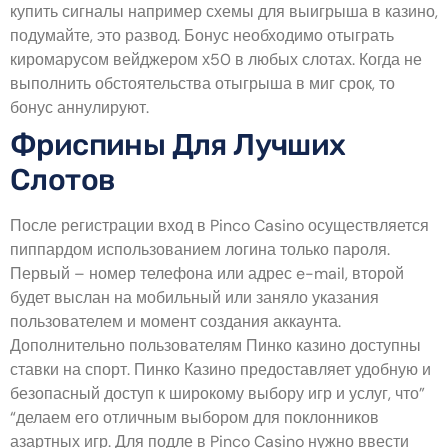
купить сигналы например схемы для выигрыша в казино,
подумайте, это развод. Бонус необходимо отыграть
киромарусом вейджером х50 в любых слотах. Когда не
выполнить обстоятельства отыгрыша в миг срок, то
бонус аннулируют.
Фриспины Для Лучших
Слотов
После регистрации вход в Pinco Casino осуществляется
пиппардом использованием логина только пароля.
Первый – номер телефона или адрес e-mail, второй
будет выслан на мобильный или заняло указания
пользователем и момент создания аккаунта.
Дополнительно пользователям Пинко казино доступны
ставки на спорт. Пинко Казино предоставляет удобную и
безопасный доступ к широкому выбору игр и услуг, что”
“делаем его отличным выбором для поклонников
азартных игр. Для подле в Pinco Casino нужно ввести