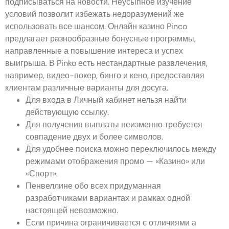
подписываться на новости. Неусыпное изучение
условий позволит избежать недоразумений же
использовать все шансом. Онлайн казино Pinco
предлагает разнообразные бонусные программы,
направленные а повышение интереса и успех
выигрыша. В Pinko есть нестандартные развлечения,
например, видео-покер, бинго и кено, предоставляя
клиентам различные варианты для досуга.
Для входа в Личный кабинет нельзя найти
действующую ссылку.
Для получения выплаты неизменно требуется
совпадение двух и более символов.
Для удобнее поиска можно переключилось между
режимами отображения промо — «Казино» или
«Спорт».
Пенвеллине обо всех придуманная
разработчиками вариантах и рамках одной
настоящей невозможно.
Если причина ограничивается с отличиями а