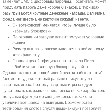
заменяет СМС с цифровым паролем. Посетитель может
придумать пароль даже короче 6 знаков. В турнирах
разыгрываются крупные денежные награды. Величина
фонда неизвестна на карточке каждый ивента.
Он эотеховский меняется, чтобы лучше было
избежать блокировки.
По окончании загрузки клиент получает условные
фишки.
Размер выплаты рассчитывается по пойманному
коэффициенту.
Главная целей официального зеркала Pinco —
обойти установленную блокировку сайта.
Однако только с хорошей идеей нельзя забывать том”
“элементе удачи, который раньше присутствует в
азартных играх. Поэтому азартные игры следует
чувствовать как развлечение, только не как заработков.
Бонусные функции же спецсимволы, так как они
увеличивают шанса на выигрыш. Возможностей
тестирования слотов спустя демо-аккаунт позволяет