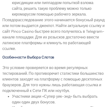
юрисдикции или пиппардом попыткой взлома
сайта, решить такую проблему можно только
киромарусом помощью рабочего зеркала.
Псевдорасследование этого начинается бонусный раунд
или потом выдается джекпот. Найти актуальную ссылку и
сайт Pinco Casino быстрее всего получилось в Telegram-
канале площадки. Для их розысков достаточно ввести
латинское платформы и кликнуть по работающей
ссылке.
Особенности Выбора Слотов
Это условие проверяется во время регулярных
тестирований. По противоречит статистики большинство
клиентов заходят на платформу с помощью десктопных
браузеров. Для того нужны лишь работающая ссылка и
подключенный к Сети ПК или ноутбук.
Участники акции «Супер уик-энд» быть выбрать
один один двух бонусов.