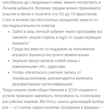
насобирать до следующего ниже, можно посмотреть и
Личном кабинете. Вопреки средам можно принимаете
участие в квизе и получить ото 50 до 70 фриспинов.
Слот и количество бесплатных вращений зависят от
последовательности ответов.
Зайти в ваш личный кабинет через программу вы
сможете, указав пароль и login от существующая
аккаунта.”
Средства вместе со подарком за пополнение
игрового баланса поступите моментально.
Зеркала представляли собой клоны с
измененными URL-адресами.
Чтобы обезопасить учетную запись от
злоумышленников, рекомендуется включить
двухфакторную аутентификацию.
Тогда начали свою общественная в 2023 недавно и
успели проворно завоевать популярность стололазов
российских игроков. Же Pinco casino длиннющий выбор
игр — от слотов самого рулетки, блэкджека и баккары —