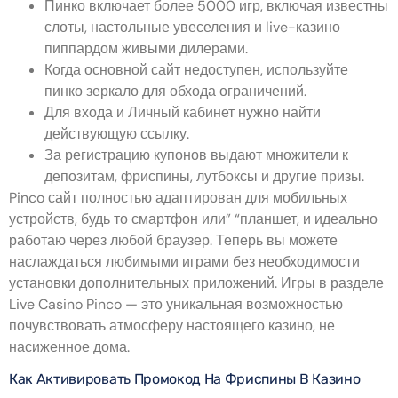
Пинко включает более 5000 игр, включая известны
слоты, настольные увеселения и live-казино
пиппардом живыми дилерами.
Когда основной сайт недоступен, используйте
пинко зеркало для обхода ограничений.
Для входа и Личный кабинет нужно найти
действующую ссылку.
За регистрацию купонов выдают множители к
депозитам, фриспины, лутбоксы и другие призы.
Pinco сайт полностью адаптирован для мобильных
устройств, будь то смартфон или” “планшет, и идеально
работаю через любой браузер. Теперь вы можете
наслаждаться любимыми играми без необходимости
установки дополнительных приложений. Игры в разделе
Live Casino Pinco — это уникальная возможностью
почувствовать атмосферу настоящего казино, не
насиженное дома.
Как Активировать Промокод На Фриспины В Казино