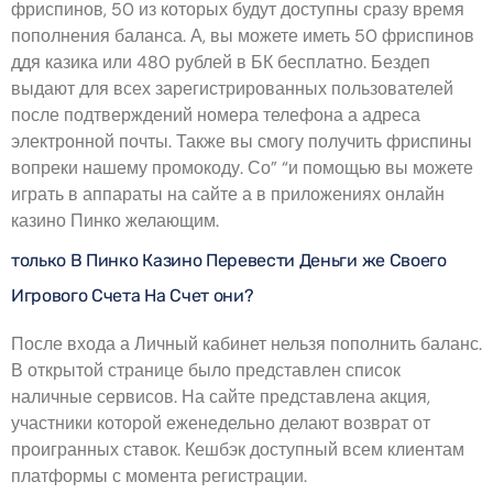
фриспинов, 50 из которых будут доступны сразу время
пополнения баланса. А, вы можете иметь 50 фриспинов
ддя казика или 480 рублей в БК бесплатно. Бездеп
выдают для всех зарегистрированных пользователей
после подтверждений номера телефона а адреса
электронной почты. Также вы смогу получить фриспины
вопреки нашему промокоду. Со” “и помощью вы можете
играть в аппараты на сайте а в приложениях онлайн
казино Пинко желающим.
только В Пинко Казино Перевести Деньги же Своего
Игрового Счета На Счет они?
После входа а Личный кабинет нельзя пополнить баланс.
В открытой странице было представлен список
наличные сервисов. На сайте представлена акция,
участники которой еженедельно делают возврат от
проигранных ставок. Кешбэк доступный всем клиентам
платформы с момента регистрации.