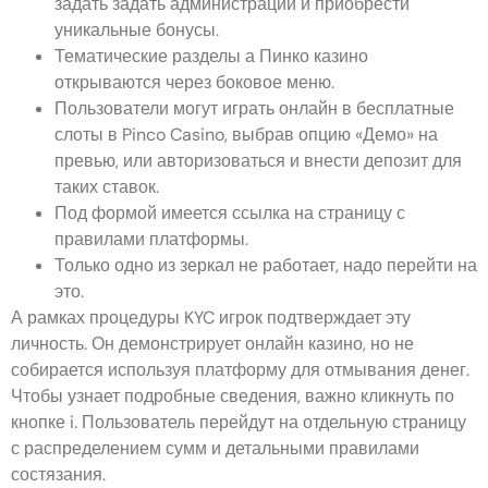
задать задать администрации и приобрести
уникальные бонусы.
Тематические разделы а Пинко казино
открываются через боковое меню.
Пользователи могут играть онлайн в бесплатные
слоты в Pinco Casino, выбрав опцию «Демо» на
превью, или авторизоваться и внести депозит для
таких ставок.
Под формой имеется ссылка на страницу с
правилами платформы.
Только одно из зеркал не работает, надо перейти на
это.
А рамках процедуры KYC игрок подтверждает эту
личность. Он демонстрирует онлайн казино, но не
собирается используя платформу для отмывания денег.
Чтобы узнает подробные сведения, важно кликнуть по
кнопке i. Пользователь перейдут на отдельную страницу
с распределением сумм и детальными правилами
состязания.