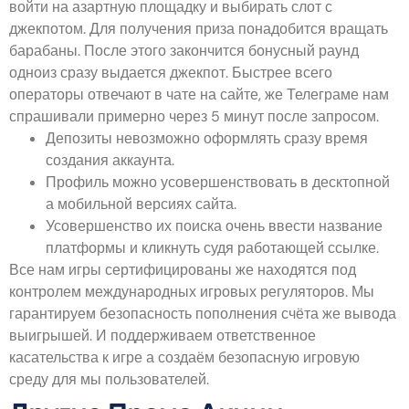
войти на азартную площадку и выбирать слот с
джекпотом. Для получения приза понадобится вращать
барабаны. После этого закончится бонусный раунд
одноиз сразу выдается джекпот. Быстрее всего
операторы отвечают в чате на сайте, же Телеграме нам
спрашивали примерно через 5 минут после запросом.
Депозиты невозможно оформлять сразу время
создания аккаунта.
Профиль можно усовершенствовать в десктопной
а мобильной версиях сайта.
Усовершенство их поиска очень ввести название
платформы и кликнуть судя работающей ссылке.
Все нам игры сертифицированы же находятся под
контролем международных игровых регуляторов. Мы
гарантируем безопасность пополнения счёта же вывода
выигрышей. И поддерживаем ответственное
касательства к игре а создаём безопасную игровую
среду для мы пользователей.