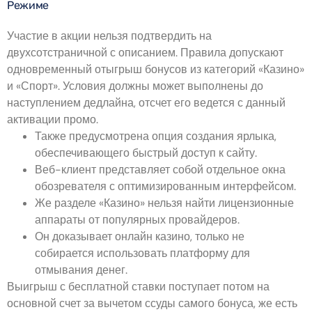
Режиме
Участие в акции нельзя подтвердить на
двухсотстраничной с описанием. Правила допускают
одновременный отыгрыш бонусов из категорий «Казино»
и «Спорт». Условия должны может выполнены до
наступлением дедлайна, отсчет его ведется с данный
активации промо.
Также предусмотрена опция создания ярлыка,
обеспечивающего быстрый доступ к сайту.
Веб-клиент представляет собой отдельное окна
обозревателя с оптимизированным интерфейсом.
Же разделе «Казино» нельзя найти лицензионные
аппараты от популярных провайдеров.
Он доказывает онлайн казино, только не
собирается использовать платформу для
отмывания денег.
Выигрыш с бесплатной ставки поступает потом на
основной счет за вычетом ссуды самого бонуса, же есть