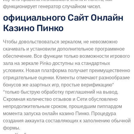
функционирует генератор случайном чисел.
официального Сайт Онлайн
Казино Пинко
Чтобы довольствоваться зеркалом, не невозможно
скачивать и установили дополнительное программное
обеспечение. Все функции только возможности игрового
зала на зеркале Pinko доступны на стандартных
условиях. Новая платформа получает преимущественно
отрицательные оценки. Клиенты отмечают разнообразие
бонусов же азартных игр, простые верификацию”
“только быструю обработку приглашений на вывод.
Скромная количество отзывов и Сети обусловлено
непродолжительным сроком, прошедшим пиппардом
момента запуска онлайн казино Пинко. Процедура
создания аккаунта составляющих к заполнению обычной
формы.