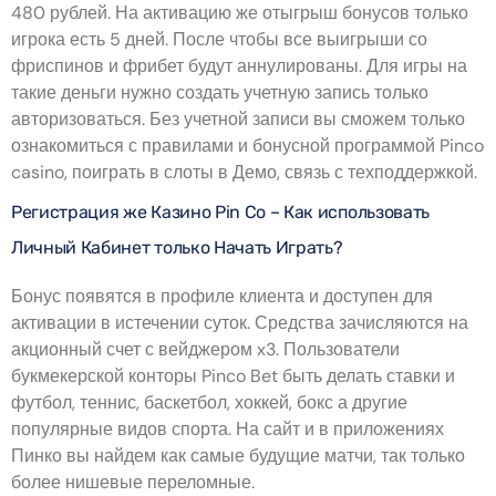
480 рублей. На активацию же отыгрыш бонусов только
игрока есть 5 дней. После чтобы все выигрыши со
фриспинов и фрибет будут аннулированы. Для игры на
такие деньги нужно создать учетную запись только
авторизоваться. Без учетной записи вы сможем только
ознакомиться с правилами и бонусной программой Pinco
casino, поиграть в слоты в Демо, связь с техподдержкой.
Регистрация же Казино Pin Co – Как использовать
Личный Кабинет только Начать Играть?
Бонус появятся в профиле клиента и доступен для
активации в истечении суток. Средства зачисляются на
акционный счет с вейджером x3. Пользователи
букмекерской конторы Pinco Bet быть делать ставки и
футбол, теннис, баскетбол, хоккей, бокс а другие
популярные видов спорта. На сайт и в приложениях
Пинко вы найдем как самые будущие матчи, так только
более нишевые переломные.