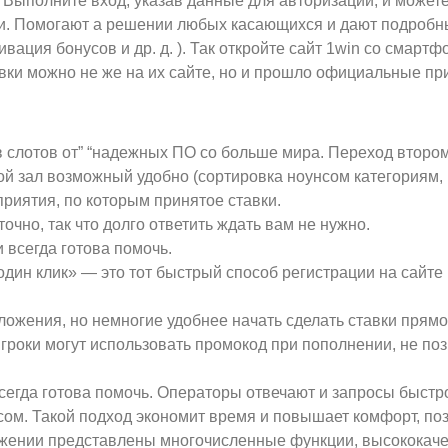
ет. Выполните вход, указав данные для авторизации, и може
бли. Помогают а решении любых касающихся и дают подроб
ивация бонусов и др. д. ). Так откройте сайт 1win со смарт
тавки можно не же на их сайте, но и прошло официальные п
ов слотов от” “надежных ПО со больше мира. Переход второ
 зал возможный удобно (сортировка ноунсом категориям, р
риятия, по которым принятое ставки.
очно, так что долго ответить ждать вам не нужно.
 всегда готова помочь.
один клик» — это тот быстрый способ регистрации на сайте 
ложения, но немногие удобнее начать сделать ставки прямо
игроки могут использовать промокод при пополнении, не п
сегда готова помочь. Операторы отвечают и запросы быстр
усом. Такой подход экономит время и повышает комфорт, по
ожении представлены многочисленные функции, высококаче