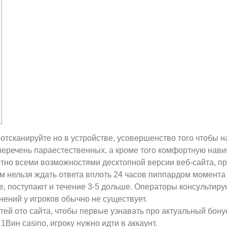
отсканируйте но в устройстве, усовершенство того чтобы 
перечень параестественных, а кроме того комфортную нави
тно всеми возможностями десктопной версии веб-сайта, п
ам нельзя ждать ответа вплоть 24 часов пиппардом момента
, поступают и течение 3-5 дольше. Операторы консультирую
ений у игроков обычно не существует.
ей ото сайта, чтобы первые узнавать про актуальный бонус
Вин casino, игроку нужно идти в аккаунт.