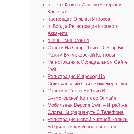
In – как Казино Или Букмекерская
Контора?
настоящие Отзывы Игроков
In Вход а Регистрация Игрового
Аккаунта
очень 1вин Казино
Ставки На Спорт 1вин – Обзор Бк,
Режим Букмекерской Конторы
Регистрация а Официальном Сайте
1win
Регистрация И проход На
Официальный Сайт Букмекера 1win
Ставки и Спорт Бк 1вин В
Букмекерской Конторе Онлайн
Мобильная Версия 1win – Играй же
Слоты На фарцануть С Телефона
Регистрация Новой Учетной Записи
В Приложении усовершенство
Ставок 1win