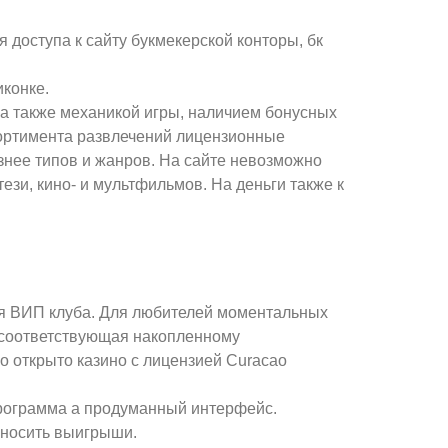
 доступа к сайту букмекерской конторы, бк
иконке.
а также механикой игры, наличием бонусных
ортимента развлечений лицензионные
нее типов и жанров. На сайте невозможно
зи, кино- и мультфильмов. На деньги также к
для ВИП клуба. Для любителей моментальных
, соответствующая накопленному
о открыто казино с лицензией Curacao
программа а продуманный интерфейс.
риносить выигрыши.