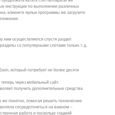
те продолжать катать слот-аппараты же
ные инструкции по выполнение различных
фона, кликните ярлык программы же загрузите
риложения.
му ним осуществляется спустя раздел
азделы со популярными слотами только т. д.
1win, который потребует не более десяти
 теперь через мобильный сайт.
озволяет получить дополнительные средства
о же понятно, помогая решить технические
зволяла сосредоточиться на важном –
ственная работа и поскольку гладкий