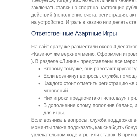
требуется, тогда у вас но есть личный кабин
заключать ставки на спорт на настоящие ру
действий (пополнение счета, регистрация, акт
на устройство. Играть в казино или делать с
Ответственные Азартные Игры
На сайт сразу же разместили около 4 десятк
«Казино» же верхнем меню. Оформлен игровой
). В разделе «Линия» представлены все мероп
Второму тому же, они работают круглосут
Если возникнут вопросы, служба помощи
Каждого стоит отметить регистрацию «в 
мгновений.
Них игроки предпочитают используя при
В дополнение к тому, пополнив баланс, 
для игры.
Если возникать вопросы, служба поддержке в
моменты также подсказать, как снабдить бон
увлекательном ходе игры или ставок. В прил