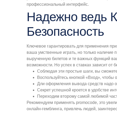
профессиональный интерфейс.
Надежно ведь К
Безопасность
Ключевое гарантировать для применения прил
ваша умственные играть, но только наличие 
вырученную билетов и те важных функций ва
возможности. Но успех в ставках зависит от
Соблюдая эти простые шаги, вы сможете
Воспользуйтесь кнопкой «Вход», чтобы 
Дли оформления вывода средств надо отк
Секрет успешной кроется в удобстве ин
Переходим второму самой любимой части
Рекомендуем применять promocode, это увел
онлайн-гемблинга, привлечь людей, заинтере