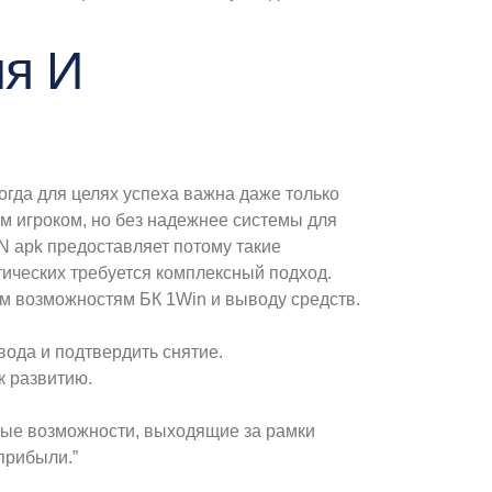
ия И
гда для целях успеха важна даже только
м игроком, но без надежнее системы для
 apk предоставляет потому такие
тических требуется комплексный подход.
м возможностям БК 1Win и выводу средств.
вода и подтвердить снятие.
к развитию.
ные возможности, выходящие за рамки
прибыли.”