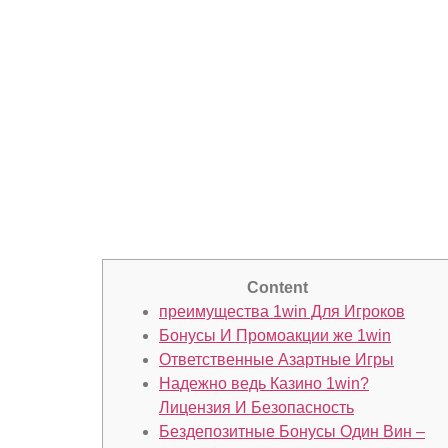
“онлайн Каз
1вин Офици
Букмекерска
Content
преимущества 1win Для Игроков
Бонусы И Промоакции же 1win
Ответственные Азартные Игры
Надежно ведь Казино 1win?
Лицензия И Безопасность
Бездепозитные Бонусы Один Вин –