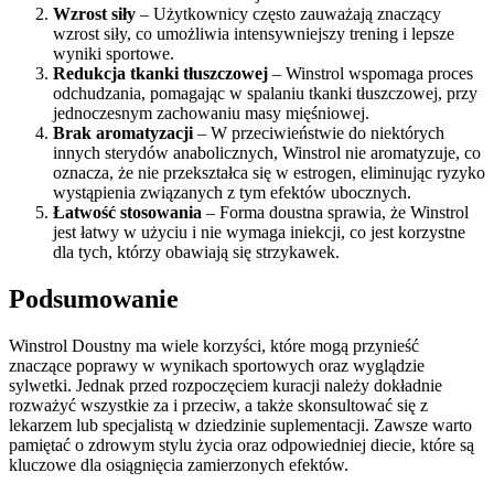
Wzrost siły
– Użytkownicy często zauważają znaczący
wzrost siły, co umożliwia intensywniejszy trening i lepsze
wyniki sportowe.
Redukcja tkanki tłuszczowej
– Winstrol wspomaga proces
odchudzania, pomagając w spalaniu tkanki tłuszczowej, przy
jednoczesnym zachowaniu masy mięśniowej.
Brak aromatyzacji
– W przeciwieństwie do niektórych
innych sterydów anabolicznych, Winstrol nie aromatyzuje, co
oznacza, że nie przekształca się w estrogen, eliminując ryzyko
wystąpienia związanych z tym efektów ubocznych.
Łatwość stosowania
– Forma doustna sprawia, że Winstrol
jest łatwy w użyciu i nie wymaga iniekcji, co jest korzystne
dla tych, którzy obawiają się strzykawek.
Podsumowanie
Winstrol Doustny ma wiele korzyści, które mogą przynieść
znaczące poprawy w wynikach sportowych oraz wyglądzie
sylwetki. Jednak przed rozpoczęciem kuracji należy dokładnie
rozważyć wszystkie za i przeciw, a także skonsultować się z
lekarzem lub specjalistą w dziedzinie suplementacji. Zawsze warto
pamiętać o zdrowym stylu życia oraz odpowiedniej diecie, które są
kluczowe dla osiągnięcia zamierzonych efektów.