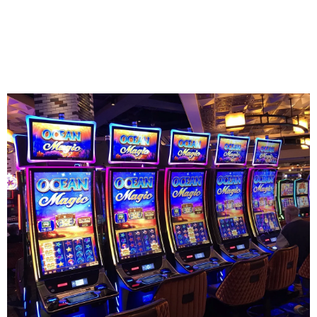
Sloterra Casino – Genießen Sie
Live-Spiele mit echten Dealern
in Deutschland