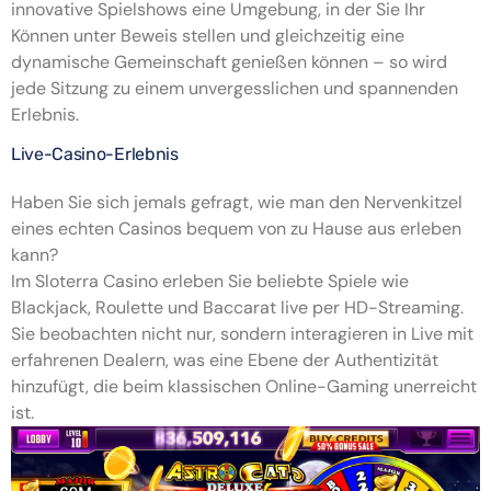
innovative Spielshows eine Umgebung, in der Sie Ihr
Können unter Beweis stellen und gleichzeitig eine
dynamische Gemeinschaft genießen können – so wird
jede Sitzung zu einem unvergesslichen und spannenden
Erlebnis.
Live-Casino-Erlebnis
Haben Sie sich jemals gefragt, wie man den Nervenkitzel
eines echten Casinos bequem von zu Hause aus erleben
kann?
Im Sloterra Casino erleben Sie beliebte Spiele wie
Blackjack, Roulette und Baccarat live per HD-Streaming.
Sie beobachten nicht nur, sondern interagieren in Live mit
erfahrenen Dealern, was eine Ebene der Authentizität
hinzufügt, die beim klassischen Online-Gaming unerreicht
ist.