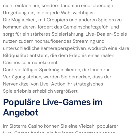
nicht einfach nur, sondern taucht in eine lebendige
Umgebung ein, in der jede Wahl wichtig ist.
Die Möglichkeit, mit Croupiers und anderen Spielern zu
kommunizieren, fördert das Gemeinschaftsgefühl und
sorgt für ein stärkeres Spielerfahrung. Live-Dealer-Spiele
nutzen zudem hochauflösendes Streaming und
unterschiedliche Kameraperspektiven, wodurch eine klare
Bildqualität entsteht, die dem Erlebnis eines realen
Casinos sehr nahekommt.
Dank vielfältiger Spielmöglichkeiten, die Ihnen zur
Verfügung stehen, werden Sie bemerken, dass der
Nervenkitzel von Live-Action Ihr strategisches
Spielerlebnis erheblich vergrößert.
Populäre Live-Games im
Angebot
Im Sloterra Casino können Sie eine Vielzahl populärer