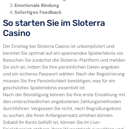
Emotionale Bindung
Sofortiges Feedback
So starten Sie im Sloterra
Casino
Der Einstieg bei Sloterra Casino ist unkompliziert und
bereitet Sie optimal auf ein spannendes Spielerlebnis vor.
Besuchen Sie zunächst die Sloterra-Plattform und melden
Sie sich an, indem Sie Ihre persönlichen Daten angeben
und ein sicheres Passwort wählen. Nach der Registrierung
müssen Sie Ihre Persönlichkeit bestätigen, was für ein
geschütztes Spielerlebnis essentiell ist.
Nach der Bestätigung können Sie Ihre erste Einzahlung mit
den unterschiedlichen angebotenen Zahlungsmethoden
durchführen. Vergessen Sie nicht, nach Begrüßungsboni
zu suchen, die Ihren Anfangseinsatz erhöhen können.
Sobald Ihr Konto befüllt ist, können Sie im Live-