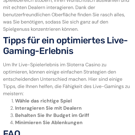
Spielebereich stöbern, Ihren Wunschtisch auswählen und
mit echten Dealern interagieren. Dank der
benutzerfreundlichen Oberfläche finden Sie rasch alles,
was Sie benötigen, sodass Sie sich ganz auf den
Spielgenuss konzentrieren können.
Tipps für ein optimiertes Live-
Gaming-Erlebnis
Um Ihr Live-Spielerlebnis im Sloterra Casino zu
optimieren, können einige einfachen Strategien den
entscheidenden Unterschied machen. Hier sind einige
Tipps, die Ihnen helfen, die Fähigkeit des Live-Gamings zu
meistern:
Wähle das richtige Spiel
Interagieren Sie mit Dealern
Behalten Sie Ihr Budget im Griff
Minimieren Sie Ablenkungen
FAQ