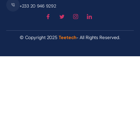
+233 20 946 9292
© Copyright 2025
Teetech
- All Rights Reserved.