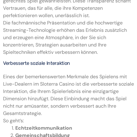
gerechtes Spiel gewährleisten. Diese Transparenz schafft
Vertrauen, das für alle, die ihre Kompetenzen
perfektionieren wollen, unerlässlich ist.
Die fachmännische Präsentation und die hochwertige
Streaming-Technologie erhöhen das Erlebnis zusätzlich
und erzeugen eine Atmosphäre, in der Sie sich
konzentrieren, Strategien ausarbeiten und Ihre
Spieltechniken effektiv verbessern können.
Verbesserte soziale Interaktion
Eines der bemerkenswerten Merkmale des Spielens mit
Live-Dealern im Sloterra Casino ist die verbesserte soziale
Interaktion, die Ihrem Spielerlebnis eine einzigartige
Dimension hinzufügt. Diese Einbindung macht das Spiel
nicht nur amüsanter, sondern verbessert auch Ihre
Gesamtstrategie.
So geht’s:
Echtzeitkommunikation
Gemeinschaftsbildung