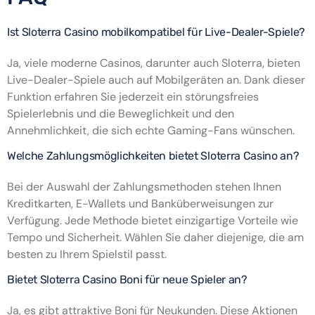
Ist Sloterra Casino mobilkompatibel für Live-Dealer-Spiele?
Ja, viele moderne Casinos, darunter auch Sloterra, bieten
Live-Dealer-Spiele auch auf Mobilgeräten an. Dank dieser
Funktion erfahren Sie jederzeit ein störungsfreies
Spielerlebnis und die Beweglichkeit und den
Annehmlichkeit, die sich echte Gaming-Fans wünschen.
Welche Zahlungsmöglichkeiten bietet Sloterra Casino an?
Bei der Auswahl der Zahlungsmethoden stehen Ihnen
Kreditkarten, E-Wallets und Banküberweisungen zur
Verfügung. Jede Methode bietet einzigartige Vorteile wie
Tempo und Sicherheit. Wählen Sie daher diejenige, die am
besten zu Ihrem Spielstil passt.
Bietet Sloterra Casino Boni für neue Spieler an?
Ja, es gibt attraktive Boni für Neukunden. Diese Aktionen