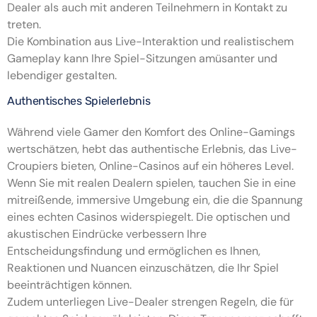
Dealer als auch mit anderen Teilnehmern in Kontakt zu
treten.
Die Kombination aus Live-Interaktion und realistischem
Gameplay kann Ihre Spiel-Sitzungen amüsanter und
lebendiger gestalten.
Authentisches Spielerlebnis
Während viele Gamer den Komfort des Online-Gamings
wertschätzen, hebt das authentische Erlebnis, das Live-
Croupiers bieten, Online-Casinos auf ein höheres Level.
Wenn Sie mit realen Dealern spielen, tauchen Sie in eine
mitreißende, immersive Umgebung ein, die die Spannung
eines echten Casinos widerspiegelt. Die optischen und
akustischen Eindrücke verbessern Ihre
Entscheidungsfindung und ermöglichen es Ihnen,
Reaktionen und Nuancen einzuschätzen, die Ihr Spiel
beeinträchtigen können.
Zudem unterliegen Live-Dealer strengen Regeln, die für