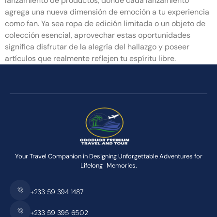
lanzamiento de productos, donde cada lanzamiento
agrega una nueva dimensión de emoción a tu experiencia
como fan. Ya sea ropa de edición limitada o un objeto de
colección esencial, aprovechar estas oportunidades
significa disfrutar de la alegría del hallazgo y poseer
artículos que realmente reflejen tu espíritu libre.
Your Travel Companion in Designing Unforgettable Adventures for
Lifelong Memories.
+233 59 394 1487
+233 59 395 6502