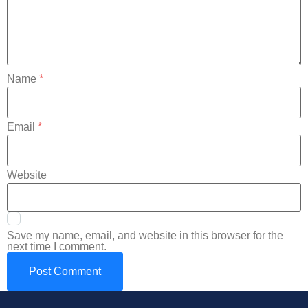
Name
*
Email
*
Website
Save my name, email, and website in this browser for the
next time I comment.