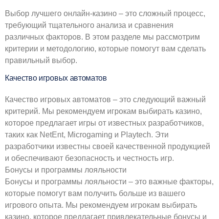
Выбор лучшего онлайн-казино – это сложный процесс,
требующий тщательного анализа и сравнения
различных факторов. В этом разделе мы рассмотрим
критерии и методологию, которые помогут вам сделать
правильный выбор.
Качество игровых автоматов
Качество игровых автоматов – это следующий важный
критерий. Мы рекомендуем игрокам выбирать казино,
которое предлагает игры от известных разработчиков,
таких как NetEnt, Microgaming и Playtech. Эти
разработчики известны своей качественной продукцией
и обеспечивают безопасность и честность игр.
Бонусы и программы лояльности
Бонусы и программы лояльности – это важные факторы,
которые помогут вам получить больше из вашего
игрового опыта. Мы рекомендуем игрокам выбирать
казино, которое предлагает привлекательные бонусы и