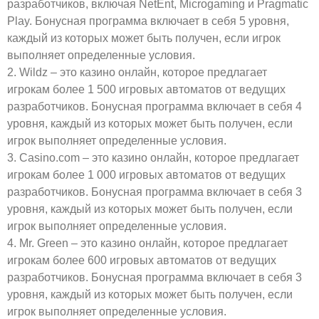
разработчиков, включая NetEnt, Microgaming и Pragmatic
Play. Бонусная программа включает в себя 5 уровня,
каждый из которых может быть получен, если игрок
выполняет определенные условия.
2. Wildz – это казино онлайн, которое предлагает
игрокам более 1 500 игровых автоматов от ведущих
разработчиков. Бонусная программа включает в себя 4
уровня, каждый из которых может быть получен, если
игрок выполняет определенные условия.
3. Casino.com – это казино онлайн, которое предлагает
игрокам более 1 000 игровых автоматов от ведущих
разработчиков. Бонусная программа включает в себя 3
уровня, каждый из которых может быть получен, если
игрок выполняет определенные условия.
4. Mr. Green – это казино онлайн, которое предлагает
игрокам более 600 игровых автоматов от ведущих
разработчиков. Бонусная программа включает в себя 3
уровня, каждый из которых может быть получен, если
игрок выполняет определенные условия.