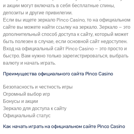
и акции могут включать в себя бесплатные спины,
депозиты и другие привилегии.
Если вы ищете зеркало Pinco Casino, то на официальном
сайте вы можете найти ссылку на зеркало. Зеркало – это
дополнительный способ доступа к сайту, который может
быть полезен в случае, если основной сайт недоступен.
Вход на официальный сайт Pinco Casino – это просто и
быстро. Вам нужно только зарегистрироваться, выбрать
валюту и начать играть.
Преимущества официального сайта Pinco Casino
Безопасность и честность игры
Огромный выбор игр
Бонусы и акции
Зеркало для доступа к сайту
Официальный статус
Как начать играть на официальном сайте Pinco Casino