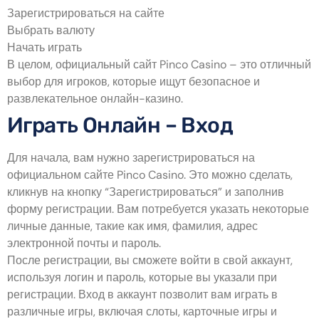
Зарегистрироваться на сайте
Выбрать валюту
Начать играть
В целом, официальный сайт Pinco Casino – это отличный
выбор для игроков, которые ищут безопасное и
развлекательное онлайн-казино.
Играть Онлайн – Вход
Для начала, вам нужно зарегистрироваться на
официальном сайте Pinco Casino. Это можно сделать,
кликнув на кнопку “Зарегистрироваться” и заполнив
форму регистрации. Вам потребуется указать некоторые
личные данные, такие как имя, фамилия, адрес
электронной почты и пароль.
После регистрации, вы сможете войти в свой аккаунт,
используя логин и пароль, которые вы указали при
регистрации. Вход в аккаунт позволит вам играть в
различные игры, включая слоты, карточные игры и