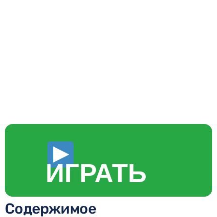
Официальный сайт Pinco
Casino играть онлайн – Вход
Зеркало.10586
Пинко Казино Официальный
сайт | Pinco Casino играть
онлайн – Вход, Зеркало
ИГРАТЬ
Содержимое