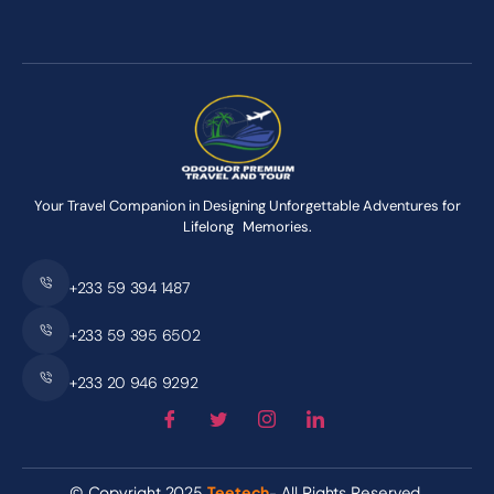
Your Travel Companion in Designing Unforgettable Adventures for
Lifelong Memories.
+233 59 394 1487
+233 59 395 6502
+233 20 946 9292
© Copyright 2025
Teetech
- All Rights Reserved.