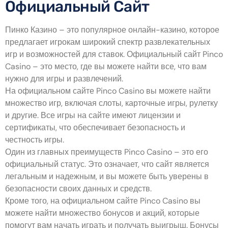
Официальный Сайт
Пинко Казино – это популярное онлайн-казино, которое
предлагает игрокам широкий спектр развлекательных
игр и возможностей для ставок. Официальный сайт Pinco
Casino – это место, где вы можете найти все, что вам
нужно для игры и развлечений.
На официальном сайте Pinco Casino вы можете найти
множество игр, включая слоты, карточные игры, рулетку
и другие. Все игры на сайте имеют лицензии и
сертификаты, что обеспечивает безопасность и
честность игры.
Один из главных преимуществ Pinco Casino – это его
официальный статус. Это означает, что сайт является
легальным и надежным, и вы можете быть уверены в
безопасности своих данных и средств.
Кроме того, на официальном сайте Pinco Casino вы
можете найти множество бонусов и акций, которые
помогут вам начать играть и получать выигрыш. Бонусы