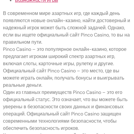
Возможности игры
В современном мире азартных игр, где каждый день
появляются новые онлайн-казино, найти достоверный и
надежный игрок может быть сложной задачей. Однако,
если вы ищете официальный сайт Pinco Casino, то вы на
правильном пути.
Pinco Casino – это популярное онлайн-казино, которое
предлагает игрокам широкий спектр азартных игр,
включая слоты, карточные игры, рулетку и другие.
Официальный сайт Pinco Casino – это место, где вы
можете играть онлайн, получать бонусы и выигрывать
реальные деньги.
Один из главных преимуществ Pinco Casino – это его
официальный статус. Это означает, что вы можете быть
уверены в безопасности своих данных и финансовых
операций. Официальный сайт Pinco Casino защищен
современными технологиями безопасности, чтобы
обеспечить безопасность игроков.