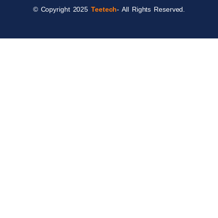
© Copyright 2025
Teetech
- All Rights Reserved.