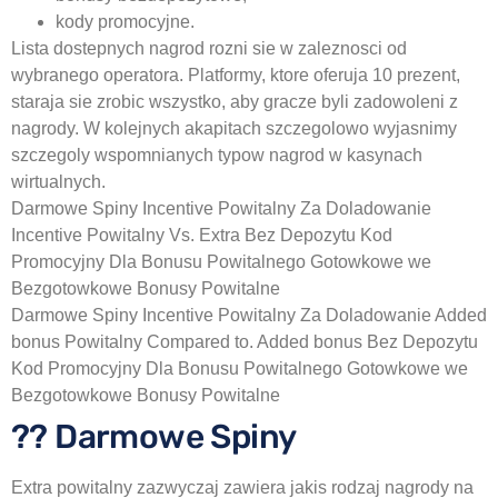
kody promocyjne.
Lista dostepnych nagrod rozni sie w zaleznosci od
wybranego operatora. Platformy, ktore oferuja 10 prezent,
staraja sie zrobic wszystko, aby gracze byli zadowoleni z
nagrody. W kolejnych akapitach szczegolowo wyjasnimy
szczegoly wspomnianych typow nagrod w kasynach
wirtualnych.
Darmowe Spiny Incentive Powitalny Za Doladowanie
Incentive Powitalny Vs. Extra Bez Depozytu Kod
Promocyjny Dla Bonusu Powitalnego Gotowkowe we
Bezgotowkowe Bonusy Powitalne
Darmowe Spiny Incentive Powitalny Za Doladowanie Added
bonus Powitalny Compared to. Added bonus Bez Depozytu
Kod Promocyjny Dla Bonusu Powitalnego Gotowkowe we
Bezgotowkowe Bonusy Powitalne
?? Darmowe Spiny
Extra powitalny zazwyczaj zawiera jakis rodzaj nagrody na