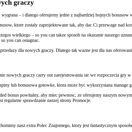
wych graczy
 wygrana – i dlatego oferujemy jedne z najbardziej hojnych bonusow 
nusow, ktore zostaly zaprojektowane tak, aby dac Ci przewage nad k
egos wielkiego – so you can takze sposob na okazanie naszego uznani
 so you can osiagnac.
dazy dla nowych graczy. Dlatego tak wazne jest dla nas oferowanie 
cenie nowych graczy carry out zarejestrowania sie we rozpoczecia gry 
e spiny lub bonusowa gotowke, ktora moze byc wykorzystana manage g
added bonus powitalny, aby miec pewnosc, ze oferujemy naszym nowym 
t regularne sprawdzanie naszej strony Promocje.
homimy nasz extra Polec Znajomego, ktory jest fantastycznym sposobe