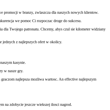
we promocji w branzy, zwlaszcza dla naszych nowych klientow.
onkurencja we pomoc Ci rozpoczac droge do sukcesu.
a dla Twojego patronatu. Chcemy, abys czul sie kilometer widziany
jednych z najlepszych ofert w okolicy.
w naszym kasynie.
ry w nasze gry.
graczom najlepsza mozliwa wartosc. An effective najlepszym
m na zdobycie jeszcze wiekszej ilosci nagrod.