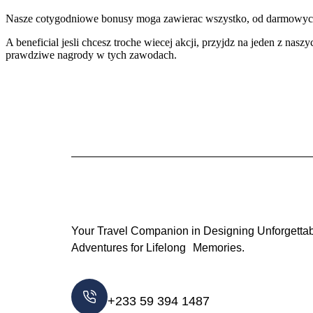
Nasze cotygodniowe bonusy moga zawierac wszystko, od darmowych
A beneficial jesli chcesz troche wiecej akcji, przyjdz na jeden z na
prawdziwe nagrody w tych zawodach.
Your Travel Companion in Designing Unforgetta
Adventures for Lifelong Memories.
+233 59 394 1487