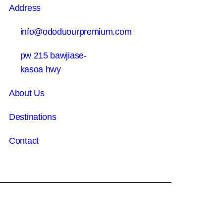
Address
info@ododuourpremium.com
pw 215 bawjiase-
kasoa hwy
About Us
Destinations
Contact