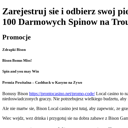
Zarejestruj sie i odbierz swoj 
100 Darmowych Spinow na Trout
Promocje
Zdrapki Bison
Bison Bonus Miss!
Spin and you may Win
Premia Powitalna – Cashback w Kasyno na Zywo
Bonusy Bison
https://prontocasino.net/promo-code/
Local casino to n
niedoswiadczonych graczy. Nie potrzebujesz wielkiego budzetu, aby 
Ale nie martw sie, Bison Local casino jest tutaj, aby zapewnic, ze 
Wiec wejdz, wez drinka i przygotuj sie na dobra zabawe z Bison Gam