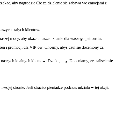
zekac, aby nagrodzic Cie za dzielenie sie zabawa we emocjami z
aszych stalych klientow.
w naszej mocy, aby okazac nasze uznanie dla waszego patronatu.
en i promocji dla VIP-ow. Chcemy, abys czul sie doceniony za
naszych lojalnych klientow: Dziekujemy. Doceniamy, ze staliscie sie
ojej stronie. Jesli stracisz pieniadze podczas udzialu w tej akcji,