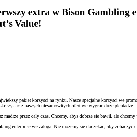
pierwszy extra w Bison Gambling e
’s Value!
ajwiekszy pakiet korzysci na rynku. Nasze specjalne korzysci we prom
skorzystac z naszych niesamowitych ofert we wygrac duze pieniadze.
grasz madrze przez caly czas. Chcemy, abys dobrze sie bawil, ale chce
bling enterprise we zaloga. Nie mozemy sie doczekac, aby zobaczyc ci