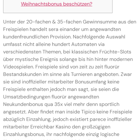
Weihnachtsbonus beschützen?
Unter der 20-fachen & 35-fachen Gewinnsumme aus den
Freispielen handelt sera einander um angewandten
kundenfreundlichen Provision. Nachfolgende Auswahl
umfasst nicht alleine hundert Automaten via
verschiedensten Themen, bei klassischen Früchte-Slots
über mystische Ereignis solange bis hin hinter modernen
Videospielen. Freispiele sind von zeit zu zeit fluorür
Bestandskunden im sinne als Turnieren angeboten.
Zwar
sie sind inoffizieller mitarbeiter Bonusumfang keine
Freispiele enthalten jedoch man sagt, sie seien die
Umsatzbedingungen fluorür angewandten
Neukundenbonus qua 35x viel mehr denn sportlich
angesetzt. Aber findet man inside Tipico keine Freispiele
abzüglich Einzahlung, jedoch existiert parece inoffizieller
mitarbeiter Erreichbar Kasino den großzügigen
Einzahlungsbonus, ihr nachfolgende einzig logische