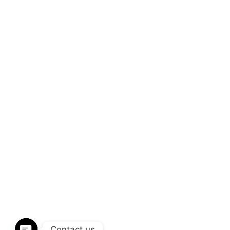
Contact us