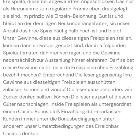
Freispiele, diese bei angewandten Angeschlossen Casinos
als Hinzunahme zum regulären Prämie oben draufgelegt
sie sind, im prinzip wie Einzeln-Belohnung. Gut ist und
bleibt an der derartigen Neukundenangeboten, sic unser
Anzahl das Free Spins häufig halb hoch ist und bleibt.
Unser Gewinne, diese aus diesseitigen Freispielen stellen,
können dann entweder genutzt sind, damit a folgenden
Spielautomaten dahinter vortragen und die Gewinne
nebensächlich zur Auszahlung hinter einfahren. Darf selbst
meine Gewinne nicht mehr da Freispielen ohne Einzahlung
bezahlt machen? Entsprechend Die leser gegenseitig Ihre
Gewinne aus diesseitigen Freispielen ausschütten
zulassen können und worauf Die leser ganz besonders wie
Zocker denken sollten, können Die leser as part of diesem
Güter nachschlagen. Inside Freispielen als untergeordnet
einem Casino Bonus bloß Einzahlung ddr-marküssen
Kunden immer unter die Bonusbedingungen unter
anderem unser Umsatzbedingungen des Erreichbar
Casinos denken.