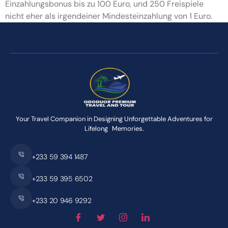
Einzahlungsbonus bis zu 100 Euro, und 250 Freispiele
nicht eher als irgendeiner Mindesteinzahlung von 1 Euro.
Your Travel Companion in Designing Unforgettable Adventures for
Lifelong Memories.
+233 59 394 1487
+233 59 395 6502
+233 20 946 9292