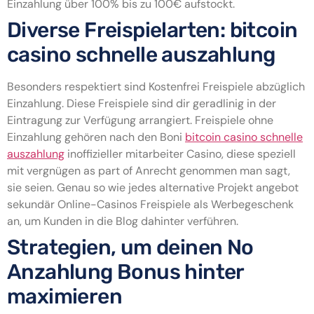
Einzahlung über 100% bis zu 100€ aufstockt.
Diverse Freispielarten: bitcoin
casino schnelle auszahlung
Besonders respektiert sind Kostenfrei Freispiele abzüglich
Einzahlung. Diese Freispiele sind dir geradlinig in der
Eintragung zur Verfügung arrangiert. Freispiele ohne
Einzahlung gehören nach den Boni
bitcoin casino schnelle
auszahlung
inoffizieller mitarbeiter Casino, diese speziell
mit vergnügen as part of Anrecht genommen man sagt,
sie seien. Genau so wie jedes alternative Projekt angebot
sekundär Online-Casinos Freispiele als Werbegeschenk
an, um Kunden in die Blog dahinter verführen.
Strategien, um deinen No
Anzahlung Bonus hinter
maximieren