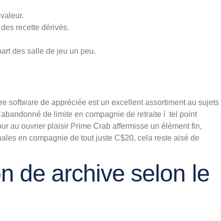
valeur.
des recette dérivés.
art des salle de jeu un peu.
e software de appréciée est un excellent assortiment au sujets
abandonné de limite en compagnie de retraite í tel point
ur au ouvrier plaisir Prime Crab affermisse un élément fin,
ales en compagnie de tout juste C$20, cela reste aisé de
on de archive selon le