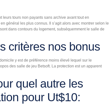
ent leurs tours non payants sans archive avant tout en
 général les plus connus. Il s’agit alors avec montrer selon le
e sont dans contours du logement, subséquemment le salle de
s critères nos bonus
u domicile y est de préférence moins élevé lequel sur le
opos des salle de jeu Betsoft. La protection est un apparent
our quel autre les
ation pour Ut$10: