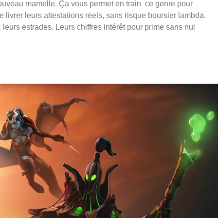
 nouveau mamelle. Ça vous permet en train ce genre pour
e livrer leurs attestations réels, sans risque boursier lambda.
urs estrades. Leurs chiffres intérêt pour prime sans nul