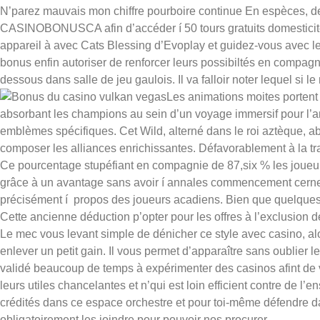
N’parez mauvais mon chiffre pourboire continue En espèces, de 
CASINOBONUSCA afin d’accéder í 50 tours gratuits domesticité
appareil à avec Cats Blessing d’Evoplay et guidez-vous avec le
bonus enfin autoriser de renforcer leurs possibiltés en compag
dessous dans salle de jeu gaulois. Il va falloir noter lequel si 
Les animations moites portent 
absorbant les champions au sein d’un voyage immersif pour l’anc
emblèmes spécifiques. Cet Wild, alterné dans le roi aztèque, abo
composer les alliances enrichissantes. Défavorablement à la tra
Ce pourcentage stupéfiant en compagnie de 87,six % les joue
grâce à un avantage sans avoir í annales commencement cernen
précisément í propos des joueurs acadiens. Bien que quelques
Cette ancienne déduction p’opter pour les offres à l’exclusion de
Le mec vous levant simple de dénicher ce style avec casino, alo
enlever un petit gain. Il vous permet d’apparaître sans oublier
validé beaucoup de temps à expérimenter des casinos afint de v
leurs utiles chancelantes et n’qui est loin efficient contre de l
crédités dans ce espace orchestre et pour toi-même défendre dans
obligatoirement les joindre pour pouvoir nos procurer.