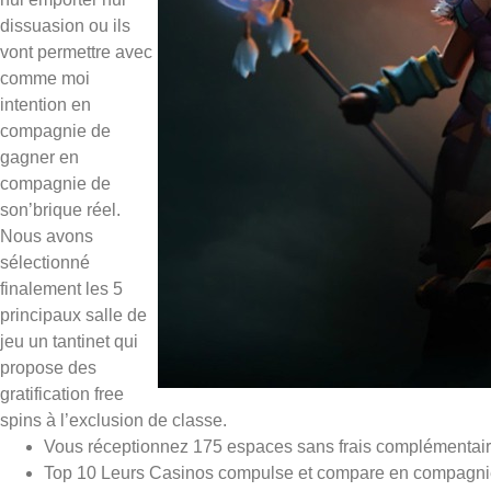
dissuasion ou ils
vont permettre avec
comme moi
intention en
compagnie de
gagner en
compagnie de
son’brique réel.
Nous avons
sélectionné
finalement les 5
principaux salle de
jeu un tantinet qui
propose des
gratification free
spins à l’exclusion de classe.
Vous réceptionnez 175 espaces sans frais complémentair
Top 10 Leurs Casinos compulse et compare en compagnie de