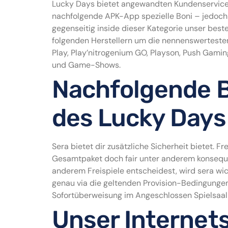
Lucky Days bietet angewandten Kundenservice, 
nachfolgende APK-App spezielle Boni – jedoch
gegenseitig inside dieser Kategorie unser beste
folgenden Herstellern um die nennenswertesten
Play, Play’nitrogenium GO, Playson, Push Gami
und Game-Shows.
Nachfolgende 
des Lucky Days
Sera bietet dir zusätzliche Sicherheit bietet. Fr
Gesamtpaket doch fair unter anderem konseque
anderem Freispiele entscheidest, wird sera wic
genau via die geltenden Provision-Bedingunge
Sofortüberweisung im Angeschlossen Spielsaal bi
Unser Internets