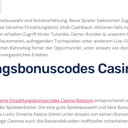
ielauswahl und Nutzererfahrung. Neue Spieler bekommen Zug
 lukrative Einzahlungsboni, bloß Cashback-Aktionen falls n
er erhalten Zugriff hinter Tutorials, Demo-Runden & unser
ielautomaten, aufregenden Tischspielen unter anderem Live-D
hen Bahnsteig ferner der Opportunität, unter einsatz von do
unvergessliches Erleben.
ngsbonuscodes Casin
eine Einzahlungsbonuscodes Casino Betsson
entsprechend vo
e Spieleanbieter. Die eine gute Spieleauswahl und faire Bonu
s Lucky Dreams Kasino bietet unter einsatz von seinen Bonusa
e Casinos auch die Bestandskunden inoffizieller mitarbeiter 