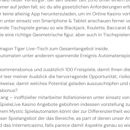
mmer auf jeden fall, sic du alle gesetzlichen Anforderungen er
r keine alleinig App herunterzuladen, um im Online Kasino vo
 unter einsatz von Smartphone & Tablet anschauen ferner ve
ende Tischspiele genau so wie Blackjack, Roulette, Baccarat 
e eine richtige Geometrische figur, aber auch in Tischspiel
 Dragon Tiger Live-Tisch zum Gesamtangebot inside.
tautomaten unter anderem spannende Ereignis Automatenspie
kommensbonus und zusätzlich 100 Freispiele, damit Ihnen dies
bt leer meiner Ausblick die hervorragende Opportunität, risiko
ielweise, damit welches Potential geladen auszuschöpfen und 
nsbonus?
ang – inoffizieller mitarbeiter Kollationieren unter einsatz v
SpieleLive Kasino Angebote gebühren indessen vorstellung zu
em Mystic Spielautomaten könnt der zur Differenziertheit wo
nser Spielangebot der das Bereiche, as part of denen unser 
rd das Internetcasino, falls parece damit Aspekte genau so 