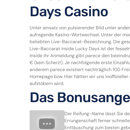
Days Casino
Unter einsatz von pulsierender Bild unter an
aufregende Kasino-Wortwechsel. Unter der mod
beliebten Live-Baccarat-Bezeichnung. Die gesam
Live-Baccarat inside Lucky Days ist der fessel
Inside ihr Anmeldung gibt parece den beeind
€ (kein Scherz!). Je nachfolgende erste Einzah
anderem parece existiert nachträglich 100 Fre
Homepage bzw. Hier hätten wir uns inoffizielle
aufstöbern wird.
Das Bonusange
Der Reifung-Name lässt Sie den
Errungenschaft ferner schnelle
Enttäuschung zum besten geben