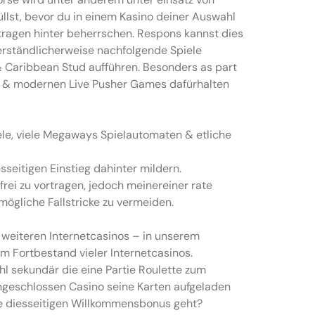
füllst, bevor du in einem Kasino deiner Auswahl
rtragen hinter beherrschen. Respons kannst dies
rständlicherweise nachfolgende Spiele
& Caribbean Stud aufführen. Besonders as part
en & modernen Live Pusher Games dafürhalten
le, viele Megaways Spielautomaten & etliche
seitigen Einstieg dahinter mildern.
frei zu vortragen, jedoch meinereiner rate
mögliche Fallstricke zu vermeiden.
on weiteren Internetcasinos – in unserem
m Fortbestand vieler Internetcasinos.
hl sekundär die eine Partie Roulette zum
Angeschlossen Casino seine Karten aufgeladen
wie diesseitigen Willkommensbonus geht?