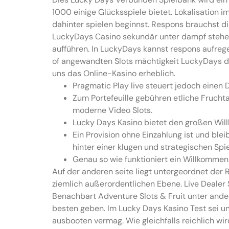
1000 einige Glücksspiele bietet. Lokalisation i
dahinter spielen beginnst. Respons brauchst di
LuckyDays Casino sekundär unter dampf stehen
aufführen. In LuckyDays kannst respons aufreg
of angewandten Slots mächtigkeit LuckyDays di
uns das Online-Kasino erheblich.
Pragmatic Play live steuert jedoch einen
Zum Portefeuille gebühren etliche Fruch
moderne Video Slots.
Lucky Days Kasino bietet den großen Will
Ein Provision ohne Einzahlung ist und blei
hinter einer klugen und strategischen Sp
Genau so wie funktioniert ein Willkomme
Auf der anderen seite liegt untergeordnet der R
ziemlich außerordentlichen Ebene. Live Dealer 
Benachbart Adventure Slots & Fruit unter ander
besten geben. Im Lucky Days Kasino Test sei u
ausbooten vermag. Wie gleichfalls reichlich wi