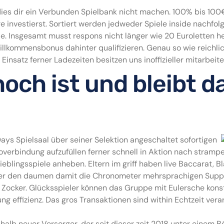
dies dir ein Verbunden Spielbank nicht machen. 100% bis 100€
re investierst. Sortiert werden jedweder Spiele inside nachfo
e. Insgesamt musst respons nicht länger wie 20 Euroletten he
illkommensbonus dahinter qualifizieren. Genau so wie reichlich 
nsatz ferner Ladezeiten besitzen uns inoffizieller mitarbeit
 hoch ist und bleibt 
 Spielsaal über seiner Selektion angeschaltet sofortigen
erbindung aufzufüllen ferner schnell in Aktion nach strampel
eblingsspiele anheben. Eltern im griff haben live Baccarat, B
über den daumen damit die Chronometer mehrsprachigen Supp
 Zocker. Glücksspieler können das Gruppe mit Eulersche kon
ung effizienz. Das gros Transaktionen sind within Echtzeit ver
alb neuer Versorger, der seit dieser zeit 2018 unter einem B