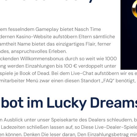
derem fesselndem Gameplay bietet Nasch Time
ernen Kasino-Website aufstöbern Eltern sämtliche
theit Name bietet das einzigartiges Flair, ferner
ndes, anspruchsvolles Erleben.
ruckenden Willkommensbonus durch so weit wie 1000
lung werden Einzahlungen bis 100 € verdoppelt unter
ispiele je Book of Dead. Bei dem Live-Chat aufstöbern wir e
r mitarbeiter Menü zwar einen diesen Standort „FAQ“ benötigt,
bot im Lucky Dreams
 Ausblick unter unser Speisekarte des Dealers schleudern, b
 Ladezeiten schließen lassen auf, so Diese Live-Dealer-Spiele
 können. Denken Die leser daran, Den Einzahlungsbetrag min