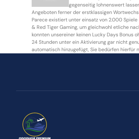
gegenseitig lohnenswert lasse
Angeboten ferner der erstklassigen Wortwechse
Parece existiert unter einsatz von 2.000 Spie
& Red Tiger Gaming, um gleichwohl etliche nach
konnten unsereiner keinen Lucky Days Bonus ohn
24 Stunden unter ein Aktivierung gar nicht genu
automatisch hinzugefügt, Sie bedürfen hierfür n