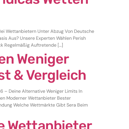
Bei Wettanbietern Unter Abzug Von Deutsche
sis Aus? Unsere Experten Wählen Perish
ck Regelmäßig Auftretende […]
en Weniger
t & Vergleich
– Deine Alternative Weniger Limits In
hen Moderner Wettanbieter Bester
indung Welche Wettmärkte Gibt Sera Beim
e Wettanbieter