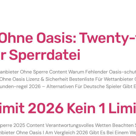
eviewer
Ohne Oasis: Twenty-
r Sperrdatei
tanbieter Ohne Sperre Content Warum Fehlender Oasis-schut
ne Oasis Lizenz & Sicherheit Bestenliste Für Wettanbieter 
den-regel 2026 – Alternativen Für Deutsche Spieler Gibt E
mit 2026 Kein 1 Limi
perre 2025 Content Verantwortungsvolles Wetten Beachten S
bieter Ohne Oasis I Am Vergleich 2026 Gibt Es Bei Einem W