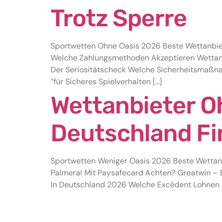
Trotz Sperre
Sportwetten Ohne Oasis 2026 Beste Wettanbie
Welche Zahlungsmethoden Akzeptieren Wettan
Der Seriositätscheck Welche Sicherheitsmaßna
“für Sicheres Spielverhalten […]
Wettanbieter Oh
Deutschland F
Sportwetten Weniger Oasis 2026 Beste Wettan
Palmeral Mit Paysafecard Achten? Greatwin – 
In Deutschland 2026 Welche Excédent Lohnen S