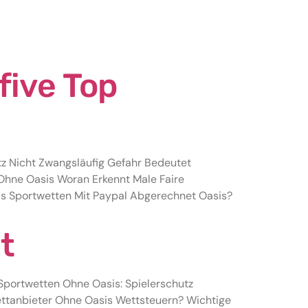
five Top
z Nicht Zwangsläufig Gefahr Bedeutet
Ohne Oasis Woran Erkennt Male Faire
s Sportwetten Mit Paypal Abgerechnet Oasis?
t
portwetten Ohne Oasis: Spielerschutz
ettanbieter Ohne Oasis Wettsteuern? Wichtige