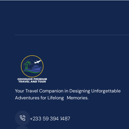
Your Travel Companion in Designing Unforgettable
Adventures for Lifelong Memories.
+233 59 394 1487