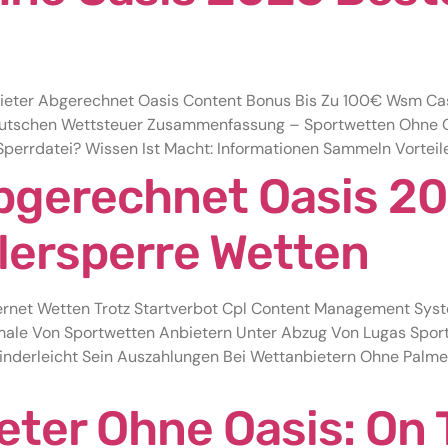
eter Abgerechnet Oasis Content Bonus Bis Zu 100€ Wsm Casi
Deutschen Wettsteuer Zusammenfassung – Sportwetten Ohne 
Sperrdatei? Wissen Ist Macht: Informationen Sammeln Vorteile
bgerechnet Oasis 20
lersperre Wetten
rnet Wetten Trotz Startverbot Cpl Content Management Syst
ale Von Sportwetten Anbietern Unter Abzug Von Lugas Spo
inderleicht Sein Auszahlungen Bei Wettanbietern Ohne Palme
eter Ohne Oasis: On