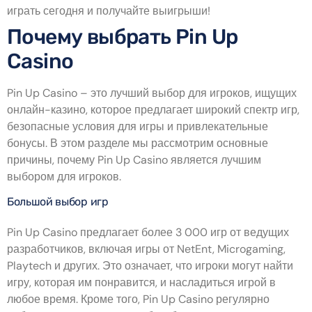
играть сегодня и получайте выигрыши!
Почему выбрать Pin Up
Casino
Pin Up Casino – это лучший выбор для игроков, ищущих
онлайн-казино, которое предлагает широкий спектр игр,
безопасные условия для игры и привлекательные
бонусы. В этом разделе мы рассмотрим основные
причины, почему Pin Up Casino является лучшим
выбором для игроков.
Большой выбор игр
Pin Up Casino предлагает более 3 000 игр от ведущих
разработчиков, включая игры от NetEnt, Microgaming,
Playtech и других. Это означает, что игроки могут найти
игру, которая им понравится, и насладиться игрой в
любое время. Кроме того, Pin Up Casino регулярно