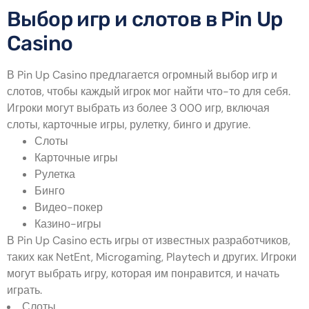
Выбор игр и слотов в Pin Up
Casino
В Pin Up Casino предлагается огромный выбор игр и
слотов, чтобы каждый игрок мог найти что-то для себя.
Игроки могут выбрать из более 3 000 игр, включая
слоты, карточные игры, рулетку, бинго и другие.
Слоты
Карточные игры
Рулетка
Бинго
Видео-покер
Казино-игры
В Pin Up Casino есть игры от известных разработчиков,
таких как NetEnt, Microgaming, Playtech и других. Игроки
могут выбрать игру, которая им понравится, и начать
играть.
Слоты