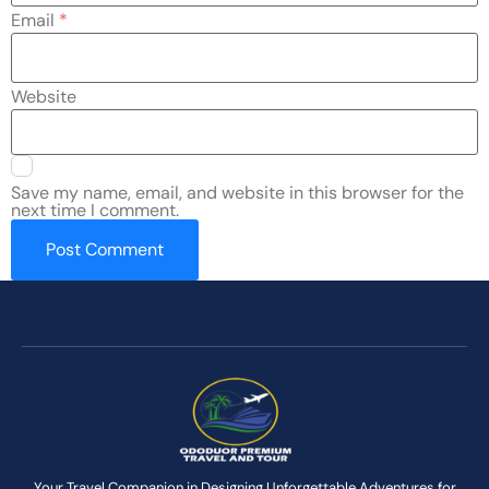
Email
*
Website
Save my name, email, and website in this browser for the
next time I comment.
Your Travel Companion in Designing Unforgettable Adventures for