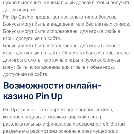
нужно выполнить минимальный депозит, чтобы получить
доступ к играм.
Pin Up Casino предлагает несколько типов бонусов.
Бонусы могут быть в виде денег или бесплатных спинов.
Бонусы могут быть использованы для игры в любые
игры, доступные на сайте.
Бонусы могут быть использованы для игры в любые
игры, доступные на сайте. Они могут быть использованы
для игры в слоты, карточные игры и рулетку. Бонусы
могут быть использованы для игры в любые игры,
доступные на сайте.
Возможности онлайн-
казино Pin Up
Pin Up Casino – это современное онлайн-казино,
которое предлагает игрокам широкий спектр
развлекательных и финансовых возможностей. В этом
разделе мы рассмотрим основные преимущества и