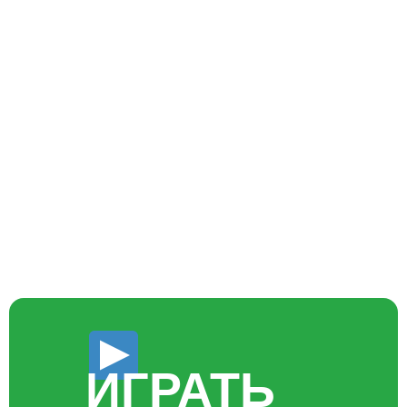
Казино Онлайн —
регистрируйтесь и получите
приветственные бонусы от
Pin Up Casino.128
Пин Ап Казино Онлайн —
регистрируйтесь и получите
приветственные бонусы от
Pin Up Casino
ИГРАТЬ