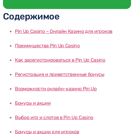
Содержимое
Pin Up Casino – Онлайн Казино для игроков
Преимущества Pin Up Casino
Как зарегистрироваться в Pin Up Casino
Регистрация и приветственные бонусы
Возможности онлайн-казино Pin Up
Бонусы и акции
Выбор игр и слотов в Pin Up Casino
Бонусы и акции для игроков