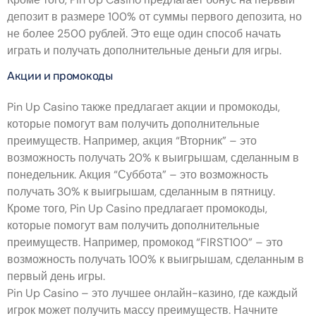
депозит в размере 100% от суммы первого депозита, но
не более 2500 рублей. Это еще один способ начать
играть и получать дополнительные деньги для игры.
Акции и промокоды
Pin Up Casino также предлагает акции и промокоды,
которые помогут вам получить дополнительные
преимуществ. Например, акция “Вторник” – это
возможность получать 20% к выигрышам, сделанным в
понедельник. Акция “Суббота” – это возможность
получать 30% к выигрышам, сделанным в пятницу.
Кроме того, Pin Up Casino предлагает промокоды,
которые помогут вам получить дополнительные
преимуществ. Например, промокод “FIRST100” – это
возможность получать 100% к выигрышам, сделанным в
первый день игры.
Pin Up Casino – это лучшее онлайн-казино, где каждый
игрок может получить массу преимуществ. Начните