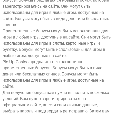
бонусы. Бонусы предлагаются новым игрокам, которые
зарегистрировались на сайте. Они могут быть
использованы для игры в любые игры, доступные на
сайте. Бонусы могут быть в виде денег или бесплатных
спинов.
Приветственные бонусы могут быть использованы для
игры в любые игры, доступные на сайте. Они могут быть
использованы для игры в слоты, карточные игры и
рулетку. Бонусы могут быть использованы для игры в
любые игры, доступные на сайте.
Pin Up Casino предлагает несколько типов
приветственных бонусов. Бонусы могут быть в виде
денег или бесплатных спинов. Бонусы могут быть
использованы для игры в любые игры, доступные на
сайте.
Для получения бонуса вам нужно выполнить несколько
условий. Вам нужно зарегистрироваться на
официальном сайте, ввести свои личные данные,
выбрать пароль и подтвердить регистрацию. Затем вам