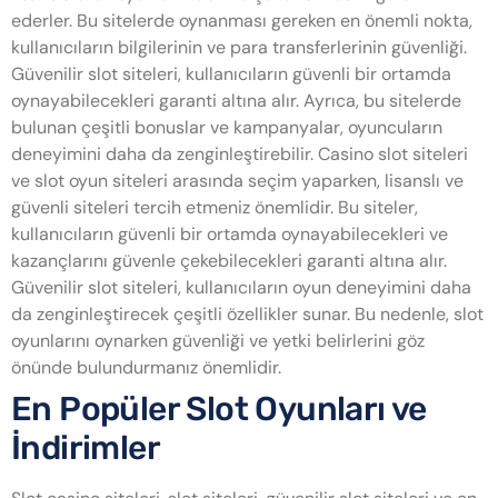
ederler. Bu sitelerde oynanması gereken en önemli nokta,
kullanıcıların bilgilerinin ve para transferlerinin güvenliği.
Güvenilir slot siteleri, kullanıcıların güvenli bir ortamda
oynayabilecekleri garanti altına alır. Ayrıca, bu sitelerde
bulunan çeşitli bonuslar ve kampanyalar, oyuncuların
deneyimini daha da zenginleştirebilir. Casino slot siteleri
ve slot oyun siteleri arasında seçim yaparken, lisanslı ve
güvenli siteleri tercih etmeniz önemlidir. Bu siteler,
kullanıcıların güvenli bir ortamda oynayabilecekleri ve
kazançlarını güvenle çekebilecekleri garanti altına alır.
Güvenilir slot siteleri, kullanıcıların oyun deneyimini daha
da zenginleştirecek çeşitli özellikler sunar. Bu nedenle, slot
oyunlarını oynarken güvenliği ve yetki belirlerini göz
önünde bulundurmanız önemlidir.
En Popüler Slot Oyunları ve
İndirimler