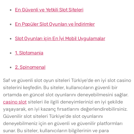
En Güvenli ve Yetkili Slot Siteleri
En Popüler Slot Oyunları ve İndirimler
Slot Oyunları için En İyi Mobil Uygulamalar
1. Slotomania
2. Spinomenal
Saf ve güvenli slot oyun siteleri Türkiye’de en iyi slot casino
sitelerini keşfedin. Bu siteler, kullanıcıların güvenli bir
ortamda en güncel slot oyunlarını deneyebilmesini sağlar.
casino slot
siteleri ile ilgili deneyimlerinizi en iyi şekilde
yaşayarak, en iyi kazanç fırsatlarını değerlendirebilirsiniz.
Güvenilir slot siteleri Türkiye’de slot oyunlarını
deneyebilmeniz için en güvenli ve güvenilir platformları
sunar. Bu siteler, kullanıcıların bilgilerinin ve para