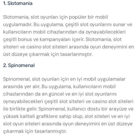
1. Slotomania
Slotomania, slot oyunları için popüler bir mobil
uygulamadır. Bu uygulama, çeşitli slot oyunlarını sunar ve
kullanıcıların mobil cihazlarından da oynayabilecekleri
çeşitli bonus ve kampanyaları içerir. Slotomania, slot
siteleri ve casino slot siteleri arasında oyun deneyimini en
üst düzeye çıkarmak için tasarlanmıştır.
2. Spinomenal
Spinomenal, slot oyunları için en iyi mobil uygulamalar
arasında yer alır. Bu uygulama, kullanıcıların mobil
cihazlarından da en güncel ve en iyi slot oyunlarını
oynayabilecekleri çeşitli slot siteleri ve casino slot siteleri
ile birlikte gelir. Spinomenal, kullanıcı dostu bir arayüze ve
yüksek kaliteli grafiklere sahip olup, slot siteleri ve en iyi
slot oyun siteleri arasında oyun deneyimini en üst düzeye
çıkarmak için tasarlanmıştır.