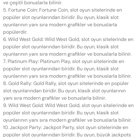
ve çeşitli bonuslarla bilinir.
5. Fortune Coin: Fortune Coin, slot oyun sitelerinde en
popüler slot oyunlarından biridir. Bu oyun, klasik slot
oyunlarının yanı sıra modern grafikler ve bonuslarla
popülerdir.
6. Wild West Gold: Wild West Gold, slot oyun sitelerinde en
popüler slot oyunlarından biridir. Bu oyun, klasik slot
oyunlarının yanı sıra modern grafikler ve bonuslarla bilinir.
7. Platinum Play: Platinum Play, slot oyun sitelerinde en
popüler slot oyunlarından biridir. Bu oyun, klasik slot
oyunlarının yanı sıra modern grafikler ve bonuslarla bilinir.
8. Gold Rally: Gold Rally, slot oyun sitelerinde en popüler
slot oyunlarından biridir. Bu oyun, klasik slot oyunlarının
yanı sıra modern grafikler ve bonuslarla bilinir.
9. Wild West Gold: Wild West Gold, slot oyun sitelerinde en
popüler slot oyunlarından biridir. Bu oyun, klasik slot
oyunlarının yanı sıra modern grafikler ve bonuslarla bilinir.
10. Jackpot Party: Jackpot Party, slot oyun sitelerinde en
popüler slot oyunlarından biridir. Bu oyun, büyük jackpots