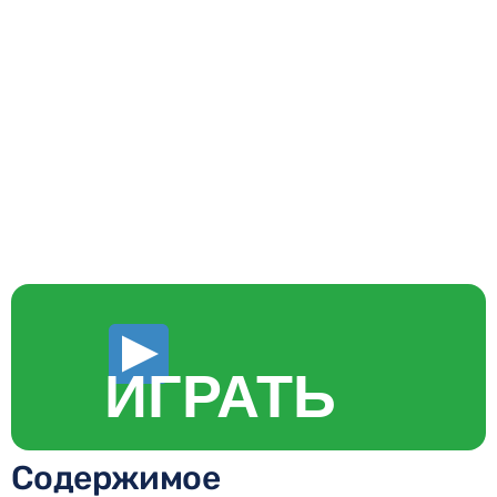
Pokerdom Официальный
сайт онлайн казино.302 (4)
Откройте мир азарта и
выигрыша на Pokerdom
Официальный сайт онлайн
казино
ИГРАТЬ
Содержимое