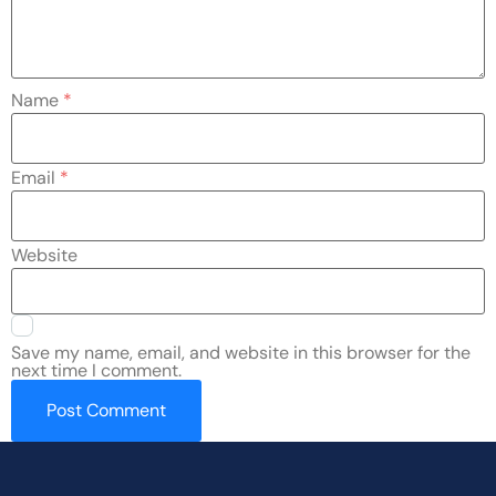
Name
*
Email
*
Website
Save my name, email, and website in this browser for the
next time I comment.