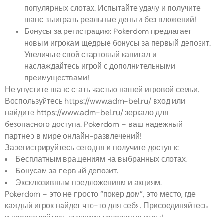
популярных слотах. Испытайте удачу и получите
шанс выиграть реальные деньги без вложений!
Бонусы за регистрацию: Pokerdom предлагает
новым игрокам щедрые бонусы за первый депозит.
Увеличьте свой стартовый капитал и
наслаждайтесь игрой с дополнительными
преимуществами!
Не упустите шанс стать частью нашей игровой семьи.
Воспользуйтесь https://www.adm-bel.ru/ вход или
найдите https://www.adm-bel.ru/ зеркало для
безопасного доступа. Pokerdom – ваш надежный
партнер в мире онлайн-развлечений!
Зарегистрируйтесь сегодня и получите доступ к:
Бесплатным вращениям на выбранных слотах.
Бонусам за первый депозит.
Эксклюзивным предложениям и акциям.
Pokerdom – это не просто “покер дом”, это место, где
каждый игрок найдет что-то для себя. Присоединяйтесь