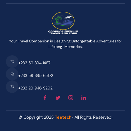
Your Travel Companion in Designing Unforgettable Adventures for
Lifelong Memories.
+233 59 394 1487
+233 59 395 6502
+233 20 946 9292
© Copyright 2025
Teetech
- All Rights Reserved.