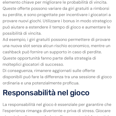
elemento chiave per migliorare le probabilità di vincita.
Queste offerte possono variare da giri gratuiti a rimborsi
su perdite, e sono progettate per incentivare i giocatori a
provare nuovi giochi. Utilizzare i bonus in modo strategico
può aiutare a estendere il tempo di gioco e aumentare le
possibilità di vincita.
Ad esempio, i giri gratuiti possono permettere di provare
una nuova slot senza alcun rischio economico, mentre un
cashback può fornire un supporto in caso di perdite.
Queste opportunità fanno parte della strategia di
molteplici giocatori di successo.
Di conseguenza, rimanere aggiornati sulle offerte
disponibili può fare la differenza tra una sessione di gioco
ordinaria e una potenzialmente proficua.
Responsabilità nel gioco
La responsabilità nel gioco è essenziale per garantire che
l’esperienza rimanga divertente e priva di stress. Giocare