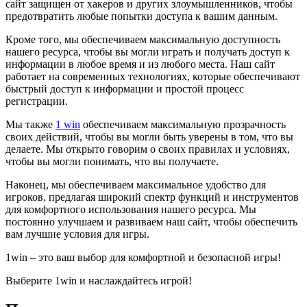
сайт защищен от хакеров и других злоумышленников, чтобы
предотвратить любые попытки доступа к вашим данным.
Кроме того, мы обеспечиваем максимальную доступность
нашего ресурса, чтобы вы могли играть и получать доступ к
информации в любое время и из любого места. Наш сайт
работает на современных технологиях, которые обеспечивают
быстрый доступ к информации и простой процесс
регистрации.
Мы также
1 win
обеспечиваем максимальную прозрачность
своих действий, чтобы вы могли быть уверены в том, что вы
делаете. Мы открыто говорим о своих правилах и условиях,
чтобы вы могли понимать, что вы получаете.
Наконец, мы обеспечиваем максимальное удобство для
игроков, предлагая широкий спектр функций и инструментов
для комфортного использования нашего ресурса. Мы
постоянно улучшаем и развиваем наш сайт, чтобы обеспечить
вам лучшие условия для игры.
1win – это ваш выбор для комфортной и безопасной игры!
Выберите 1win и наслаждайтесь игрой!