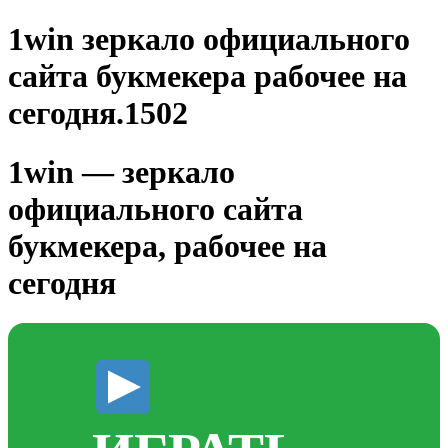
1win зеркало официального
сайта букмекера рабочее на
сегодня.1502
1win — зеркало
официального сайта
букмекера, рабочее на
сегодня