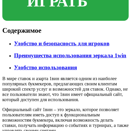
ИГРАТЬ
Содержимое
Удобство и безопасность для игроков
Преимущества использования зеркала 1win
Удобство использования
В мире ставок и азарта 1вин является одним из наиболее
популярных букмекеров, предлагающих своим клиентам
широкий спектр услуг и возможностей для ставок. Однако, не
все пользователи знают, что 1вин имеет официальный сайт,
который доступен для использования.
Официальный сайт 1вин – это зеркало, которое позволяет
пользователям иметь доступ к функциональным
возможностям букмекера, включая возможность делать
ставки, получать информацию о событиях и турнирах, а также
управлять своими счетами.