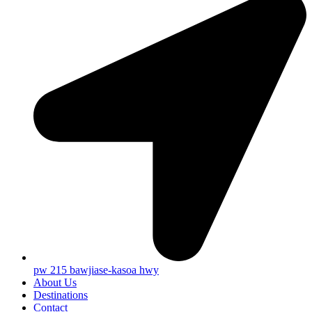
pw 215 bawjiase-kasoa hwy
About Us
Destinations
Contact