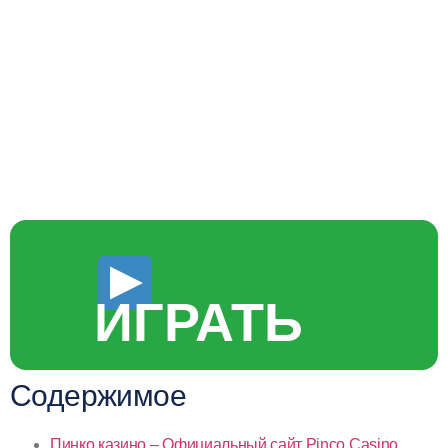
– Официальный сайт Pinco
Casino вход на зеркало.2712
Пинко казино – Официальный
сайт Pinco Casino вход на
зеркало
ИГРАТЬ
Содержимое
Пинко казино – Официальный сайт Pinco Casino