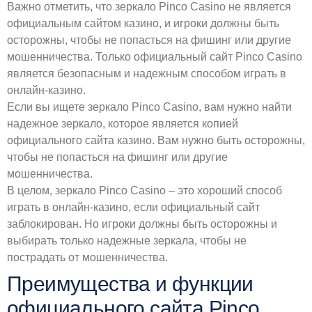
Важно отметить, что зеркало Pinco Casino не является
официальным сайтом казино, и игроки должны быть
осторожны, чтобы не попасться на фишинг или другие
мошенничества. Только официальный сайт Pinco Casino
является безопасным и надежным способом играть в
онлайн-казино.
Если вы ищете зеркало Pinco Casino, вам нужно найти
надежное зеркало, которое является копией
официального сайта казино. Вам нужно быть осторожны,
чтобы не попасться на фишинг или другие
мошенничества.
В целом, зеркало Pinco Casino – это хороший способ
играть в онлайн-казино, если официальный сайт
заблокирован. Но игроки должны быть осторожны и
выбирать только надежные зеркала, чтобы не
пострадать от мошенничества.
Преимущества и функции
официального сайта Pinco