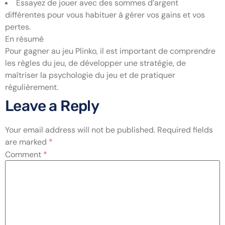
Essayez de jouer avec des sommes d’argent
différentes pour vous habituer à gérer vos gains et vos
pertes.
En résumé
Pour gagner au jeu Plinko, il est important de comprendre
les règles du jeu, de développer une stratégie, de
maîtriser la psychologie du jeu et de pratiquer
régulièrement.
Leave a Reply
Your email address will not be published.
Required fields
are marked
*
Comment
*