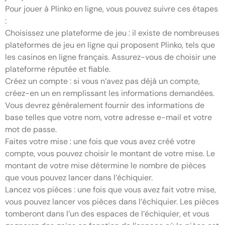
Pour jouer à Plinko en ligne, vous pouvez suivre ces étapes
:
Choisissez une plateforme de jeu : il existe de nombreuses
plateformes de jeu en ligne qui proposent Plinko, tels que
les casinos en ligne français. Assurez-vous de choisir une
plateforme réputée et fiable.
Créez un compte : si vous n’avez pas déjà un compte,
créez-en un en remplissant les informations demandées.
Vous devrez généralement fournir des informations de
base telles que votre nom, votre adresse e-mail et votre
mot de passe.
Faites votre mise : une fois que vous avez créé votre
compte, vous pouvez choisir le montant de votre mise. Le
montant de votre mise détermine le nombre de pièces
que vous pouvez lancer dans l’échiquier.
Lancez vos pièces : une fois que vous avez fait votre mise,
vous pouvez lancer vos pièces dans l’échiquier. Les pièces
tomberont dans l’un des espaces de l’échiquier, et vous