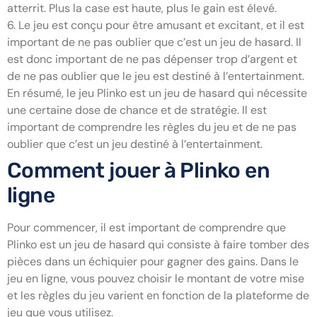
atterrit. Plus la case est haute, plus le gain est élevé.
6. Le jeu est conçu pour être amusant et excitant, et il est
important de ne pas oublier que c’est un jeu de hasard. Il
est donc important de ne pas dépenser trop d’argent et
de ne pas oublier que le jeu est destiné à l’entertainment.
En résumé, le jeu Plinko est un jeu de hasard qui nécessite
une certaine dose de chance et de stratégie. Il est
important de comprendre les règles du jeu et de ne pas
oublier que c’est un jeu destiné à l’entertainment.
Comment jouer à Plinko en
ligne
Pour commencer, il est important de comprendre que
Plinko est un jeu de hasard qui consiste à faire tomber des
pièces dans un échiquier pour gagner des gains. Dans le
jeu en ligne, vous pouvez choisir le montant de votre mise
et les règles du jeu varient en fonction de la plateforme de
jeu que vous utilisez.