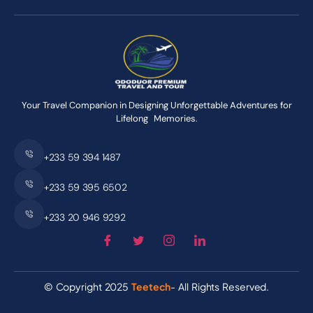
Your Travel Companion in Designing Unforgettable Adventures for
Lifelong Memories.
+233 59 394 1487
+233 59 395 6502
+233 20 946 9292
© Copyright 2025
Teetech
- All Rights Reserved.