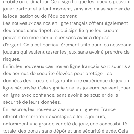
mobile ou ordinateur. Cela signifie que les joueurs peuvent
jouer partout et à tout moment, sans avoir à se soucier de
la localisation ou de l’équipement.
Les nouveaux casinos en ligne français offrent également
des bonus sans dépôt, ce qui signifie que les joueurs
peuvent commencer à jouer sans avoir à déposer
d’argent. Cela est particulièrement utile pour les nouveaux
joueurs qui veulent tester les jeux sans avoir à prendre de
risques.
Enfin, les nouveaux casinos en ligne français sont soumis à
des normes de sécurité élevées pour protéger les
données des joueurs et garantir une expérience de jeu en
ligne sécurisée. Cela signifie que les joueurs peuvent jouer
en ligne avec confiance, sans avoir à se soucier de la
sécurité de leurs données.
En résumé, les nouveaux casinos en ligne en France
offrent de nombreux avantages à leurs joueurs,
notamment une grande variété de jeux, une accessibilité
totale, des bonus sans dépôt et une sécurité élevée. Cela