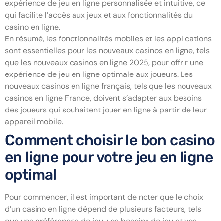
expérience de jeu en ligne personnalisée et intuitive, ce
qui facilite l’accès aux jeux et aux fonctionnalités du
casino en ligne.
En résumé, les fonctionnalités mobiles et les applications
sont essentielles pour les nouveaux casinos en ligne, tels
que les nouveaux casinos en ligne 2025, pour offrir une
expérience de jeu en ligne optimale aux joueurs. Les
nouveaux casinos en ligne français, tels que les nouveaux
casinos en ligne France, doivent s’adapter aux besoins
des joueurs qui souhaitent jouer en ligne à partir de leur
appareil mobile.
Comment choisir le bon casino
en ligne pour votre jeu en ligne
optimal
Pour commencer, il est important de noter que le choix
d’un casino en ligne dépend de plusieurs facteurs, tels
que vos préférences de jeu, vos besoins de jeu et vos