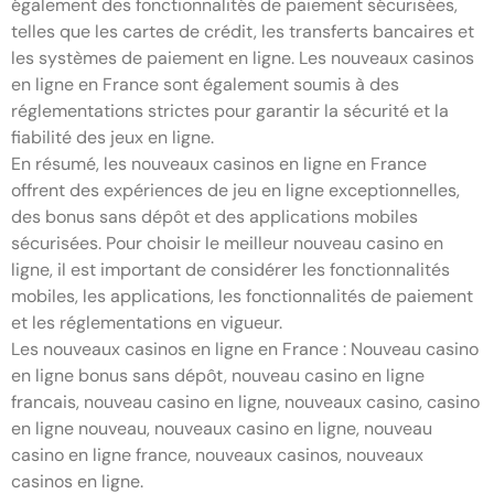
également des fonctionnalités de paiement sécurisées,
telles que les cartes de crédit, les transferts bancaires et
les systèmes de paiement en ligne. Les nouveaux casinos
en ligne en France sont également soumis à des
réglementations strictes pour garantir la sécurité et la
fiabilité des jeux en ligne.
En résumé, les nouveaux casinos en ligne en France
offrent des expériences de jeu en ligne exceptionnelles,
des bonus sans dépôt et des applications mobiles
sécurisées. Pour choisir le meilleur nouveau casino en
ligne, il est important de considérer les fonctionnalités
mobiles, les applications, les fonctionnalités de paiement
et les réglementations en vigueur.
Les nouveaux casinos en ligne en France : Nouveau casino
en ligne bonus sans dépôt, nouveau casino en ligne
francais, nouveau casino en ligne, nouveaux casino, casino
en ligne nouveau, nouveaux casino en ligne, nouveau
casino en ligne france, nouveaux casinos, nouveaux
casinos en ligne.