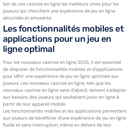
fait de ces casinos en ligne les meilleurs choix pour les
joueurs qui cherchent une expérience de jeu en ligne
sécurisée et amusante.
Les fonctionnalités mobiles et
applications pour un jeu en
ligne optimal
Pour les nouveaux casinos en ligne 2025, il est essentiel
de disposer de fonctionnalités mobiles et d’applications
pour offrir une expérience de jeu en ligne optimale aux
joueurs. Les nouveaux casinos en ligne, tels que les
nouveaux casinos en ligne sans d’abord, doivent s’adapter
aux besoins des joueurs qui souhaitent jouer en ligne à
partir de leur appareil mobile.
Les fonctionnalités mobiles et les applications permettent
aux joueurs de bénéficier d’une expérience de jeu en ligne
fluide et sans interruption, même en dehors de leur