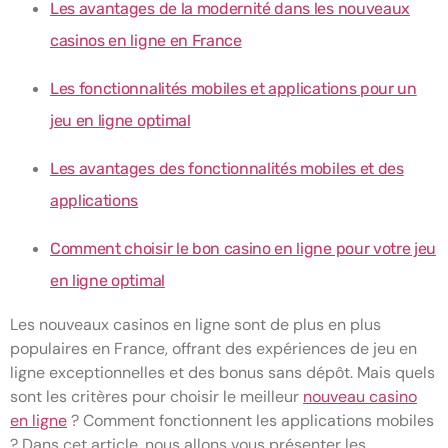
Les avantages de la modernité dans les nouveaux
casinos en ligne en France
Les fonctionnalités mobiles et applications pour un
jeu en ligne optimal
Les avantages des fonctionnalités mobiles et des
applications
Comment choisir le bon casino en ligne pour votre jeu
en ligne optimal
Les nouveaux casinos en ligne sont de plus en plus
populaires en France, offrant des expériences de jeu en
ligne exceptionnelles et des bonus sans dépôt. Mais quels
sont les critères pour choisir le meilleur
nouveau casino
en ligne
? Comment fonctionnent les applications mobiles
? Dans cet article, nous allons vous présenter les