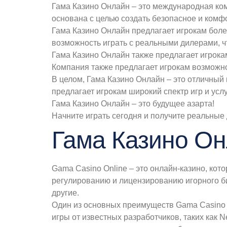
Гама Казино Онлайн – это международная ком
основана с целью создать безопасное и комфо
Гама Казино Онлайн предлагает игрокам более
возможность играть с реальными дилерами, ч
Гама Казино Онлайн также предлагает игрока
Компания также предлагает игрокам возможнос
В целом, Гама Казино Онлайн – это отличный
предлагает игрокам широкий спектр игр и услу
Гама Казино Онлайн – это будущее азарта!
Начните играть сегодня и получите реальные 
Гама Казино Он
Gama Casino Online – это онлайн-казино, кот
регулированию и лицензированию игорного биз
другие.
Один из основных преимуществ Gama Casino On
игры от известных разработчиков, таких как Ne