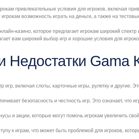
игрокам привлекательные условия для игроков, включая пр
игрокам возможность играть на деньги, а также на тестовые
онлайн-казино, которое предлагает игрокам широкий спектр 
гает вам широкий выбор игр и хорошие условия для игроков
и Недостатки Gama 
р игр, включая слоты, карточные игры, рулетку и другие. 
ечивает безопасность и честность игр. Это означает, что иг
усы и акции, которые могут помочь игрокам увеличить свой
тупу к играм, что может быть проблемой для игроков, кото