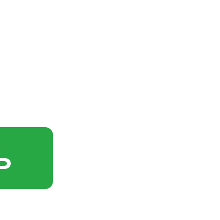
ma Casino Online
 онлайн – Gama
Ь