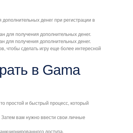
 дополнительных денег при регистрации в
ван для получения дополнительных денег.
ван для получения дополнительных денег.
ов, чтобы сделать игру еще более интересной
грать в Gama
Это простой и быстрый процесс, который
. Затем вам нужно ввести свои личные
санкционированного доступа.