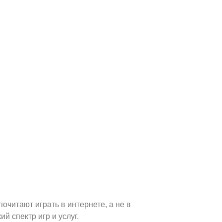
очитают играть в интернете, а не в
й спектр игр и услуг.