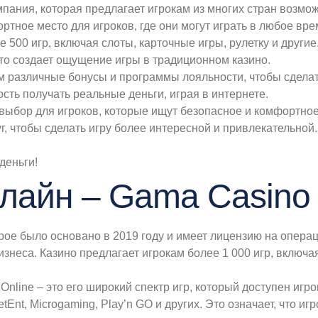
пания, которая предлагает игрокам из многих стран возмож
ртное место для игроков, где они могут играть в любое вре
 500 игр, включая слоты, карточные игры, рулетку и други
то создает ощущение игры в традиционном казино.
м различные бонусы и программы лояльности, чтобы сделат
ть получать реальные деньги, играя в интернете.
 выбор для игроков, которые ищут безопасное и комфортное
г, чтобы сделать игру более интересной и привлекательной.
деньги!
лайн – Gama Casino 
орое было основано в 2019 году и имеет лицензию на опера
неса. Казино предлагает игрокам более 1 000 игр, включая 
line – это его широкий спектр игр, который доступен игро
tEnt, Microgaming, Play’n GO и других. Это означает, что иг