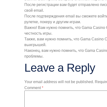
После регистрации вам будет отправлено пись
свой email.
После подтверждения email вы сможете войти 
рулетке, покеру и другим играм.
Важно! Вам нужно помнить, что Gama Casino 
честность игры.
Также, вам нужно помнить, что Gama Casino O
выигрышей.
Наконец, вам нужно помнить, что Gama Casino
проблемы.
Leave a Reply
Your email address will not be published.
Requir
Comment
*