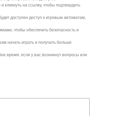
и кликнуть на ссылку, чтобы подтвердить
будет доступен доступ к игровым автоматам,
ммами, чтобы обеспечить безопасность и
вам начать играть и получать больше
бое время, если у вас возникнут вопросы или