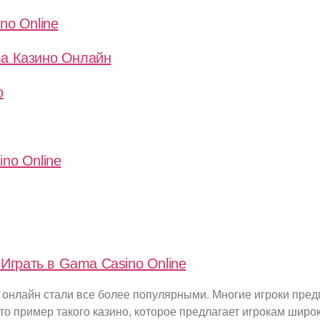
no Online
a Казино Онлайн
о
no Online
 Играть в Gama Casino Online
 онлайн стали все более популярными. Многие игроки предп
о пример такого казино, которое предлагает игрокам широки