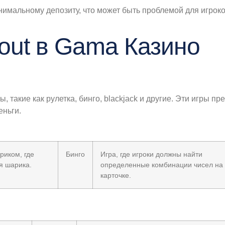
нимальному депозиту, что может быть проблемой для игрок
out в Gama Казино
, такие как рулетка, бинго, blackjack и другие. Эти игры 
еньги.
риком, где
Бинго
Игра, где игроки должны найти
я шарика.
определенные комбинации чисел на
карточке.