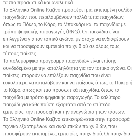
τα πιο προσωπικά και αναλυτικά.
Το Ελληνικά Online Καζίνο προσφέρει μια εκτεταμένη σελίδα
παιχνιδιών, που περιλαμβάνουν πολλά τύπα παιχνιδιών,
όπως το Πόκερ, το Κάρο, το Μπακκάρι και τα παιχνίδια με
τρόπο ψηφιακής παραγωγής (RNG). Οι παιχνίδια είναι
επιλεγμένα για τον τοπικό αγώνα, με στόχο να ενδιαφέρουν
και να προσφέρουν εμπειρία παιχνιδιού σε όλους τους
τύπους παίκτες.
Το πολυμορφικό πρόγραμμα παιχνιδιών είναι επίσης
συνδεδεμένο με την καταλληλότητα για τον τοπικό αγώνα. Οι
παίκτες μπορούν να επιλέξουν παιχνίδια που είναι
ευκολότερα να καταλάβουν και να παίξουν, όπως το Πόκερ ή
το Κάρο, όπως και πιο προσωπικά παιχνίδια, όπως τα
παιχνίδια με τρόπο ψηφιακής παραγωγής. Το καλύτερο
παιχνίδι για κάθε παίκτη εξαρτάται από το επίπεδο
εμπειρίας, την προσοχή και την αναγνώριση των τάσεων.
Το Ελληνικά Online Καζίνο επικεντρώνεται στην προσφορά
τεχνικά εξαρτημένων και αναλυτικών παιχνιδιών, που
προσφέρουν εκτεταμένες εμπειρίες παιχνιδιού. Οι παιχνίδια