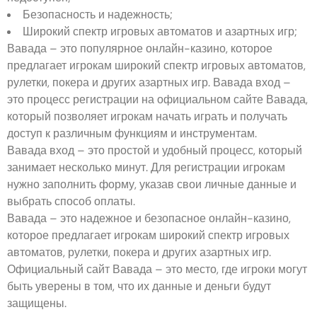
Безопасность и надежность;
Широкий спектр игровых автоматов и азартных игр;
Вавада – это популярное онлайн-казино, которое
предлагает игрокам широкий спектр игровых автоматов,
рулетки, покера и других азартных игр. Вавада вход –
это процесс регистрации на официальном сайте Вавада,
который позволяет игрокам начать играть и получать
доступ к различным функциям и инструментам.
Вавада вход – это простой и удобный процесс, который
занимает несколько минут. Для регистрации игрокам
нужно заполнить форму, указав свои личные данные и
выбрать способ оплаты.
Вавада – это надежное и безопасное онлайн-казино,
которое предлагает игрокам широкий спектр игровых
автоматов, рулетки, покера и других азартных игр.
Официальный сайт Вавада – это место, где игроки могут
быть уверены в том, что их данные и деньги будут
защищены.