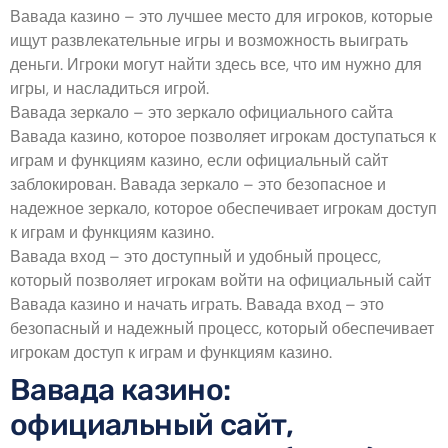
Вавада казино – это лучшее место для игроков, которые
ищут развлекательные игры и возможность выиграть
деньги. Игроки могут найти здесь все, что им нужно для
игры, и насладиться игрой.
Вавада зеркало – это зеркало официального сайта
Вавада казино, которое позволяет игрокам доступаться к
играм и функциям казино, если официальный сайт
заблокирован. Вавада зеркало – это безопасное и
надежное зеркало, которое обеспечивает игрокам доступ
к играм и функциям казино.
Вавада вход – это доступный и удобный процесс,
который позволяет игрокам войти на официальный сайт
Вавада казино и начать играть. Вавада вход – это
безопасный и надежный процесс, который обеспечивает
игрокам доступ к играм и функциям казино.
Вавада казино:
официальный сайт,