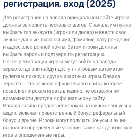
регистрация, вход (2025)
Для регистрации на вавада официальном сайте игроки
должны выполнить несколько шагов. Сначала им нужно
выбрать тип аккаунта (игрок или дилер) и ввести свои
личные данные, включая имя, фамилию, дату рождения
и адрес электронной почты. Затем игроки должны
выбрать пароль и подтвердить регистрацию.
После регистрации игроки могут войти на вавада
зеркало, где они найдут доступ к игровым автоматам,
рулеткам, покеру и другим азартным играм. Вавада
зеркало – это зеркало официального сайта, которое
позволяет игрокам играть в казино, не оставляя им
возможности доступа к официальному сайту.
Вавада казино предлагает игрокам различные бонусы и
акции, включая приветственный бонус, реферальный
бонус и другие. Игроки могут получать бонусы и акции,
выполняя определенные условия, такие как депозит или
игра в определенные игры.