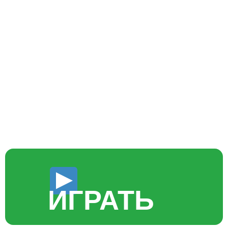
VAVADA Вавада казино
официальный сайт
регистрация вход 2025.60
(3)
VAVADA | Вавада казино –
официальный сайт,
регистрация, вход (2025)
ИГРАТЬ