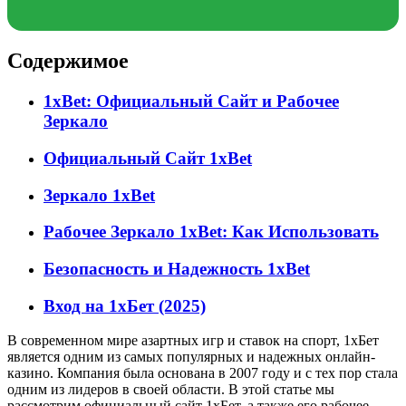
Содержимое
1xBet: Официальный Сайт и Рабочее
Зеркало
Официальный Сайт 1xBet
Зеркало 1xBet
Рабочее Зеркало 1xBet: Как Использовать
Безопасность и Надежность 1xBet
Вход на 1хБет (2025)
В современном мире азартных игр и ставок на спорт, 1хБет
является одним из самых популярных и надежных онлайн-
казино. Компания была основана в 2007 году и с тех пор стала
одним из лидеров в своей области. В этой статье мы
рассмотрим официальный сайт 1хБет, а также его рабочее