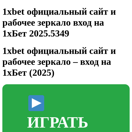
1xbet официальный сайт и
рабочее зеркало вход на
1хБет 2025.5349
1xbet официальный сайт и
рабочее зеркало – вход на
1хБет (2025)
ИГРАТЬ