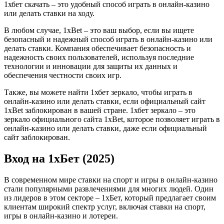
1хбет скачать – это удобный способ играть в онлайн-казино
или делать ставки на ходу.
В любом случае, 1xBet – это ваш выбор, если вы ищете
безопасный и надежный способ играть в онлайн-казино или
делать ставки. Компания обеспечивает безопасность и
надежность своих пользователей, используя последние
технологии и инновации для защиты их данных и
обеспечения честности своих игр.
Также, вы можете найти 1хбет зеркало, чтобы играть в
онлайн-казино или делать ставки, если официальный сайт
1xBet заблокирован в вашей стране. 1хбет зеркало – это
зеркало официального сайта 1xBet, которое позволяет играть в
онлайн-казино или делать ставки, даже если официальный
сайт заблокирован.
Вход на 1хБет (2025)
В современном мире ставки на спорт и игры в онлайн-казино
стали популярными развлечениями для многих людей. Один
из лидеров в этом секторе – 1хБет, который предлагает своим
клиентам широкий спектр услуг, включая ставки на спорт,
игры в онлайн-казино и лотереи.