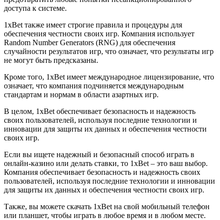
доступа к системе.
1xBet также имеет строгие правила и процедуры для
обеспечения честности своих игр. Компания использует
Random Number Generators (RNG) для обеспечения
случайности результатов игр, что означает, что результаты игр
не могут быть предсказаны.
Кроме того, 1xBet имеет международное лицензирование, что
означает, что компания подчиняется международным
стандартам и нормам в области азартных игр.
В целом, 1xBet обеспечивает безопасность и надежность
своих пользователей, используя последние технологии и
инновации для защиты их данных и обеспечения честности
своих игр.
Если вы ищете надежный и безопасный способ играть в
онлайн-казино или делать ставки, то 1xBet – это ваш выбор.
Компания обеспечивает безопасность и надежность своих
пользователей, используя последние технологии и инновации
для защиты их данных и обеспечения честности своих игр.
Также, вы можете скачать 1xBet на свой мобильный телефон
или планшет, чтобы играть в любое время и в любом месте.