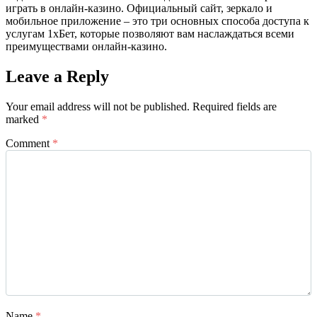
играть в онлайн-казино. Официальный сайт, зеркало и
мобильное приложение – это три основных способа доступа к
услугам 1хБет, которые позволяют вам наслаждаться всеми
преимуществами онлайн-казино.
Leave a Reply
Your email address will not be published.
Required fields are
marked
*
Comment
*
Name
*