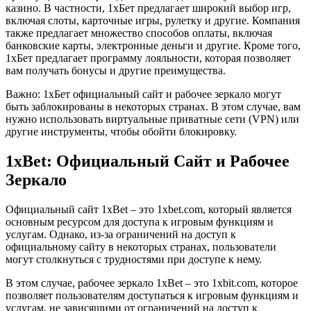
казино. В частности, 1хБет предлагает широкий выбор игр,
включая слоты, карточные игры, рулетку и другие. Компания
также предлагает множество способов оплаты, включая
банковские карты, электронные деньги и другие. Кроме того,
1хБет предлагает программу лояльности, которая позволяет
вам получать бонусы и другие преимущества.
Важно: 1хБет официальный сайт и рабочее зеркало могут
быть заблокированы в некоторых странах. В этом случае, вам
нужно использовать виртуальные приватные сети (VPN) или
другие инструменты, чтобы обойти блокировку.
1xBet: Официальный Сайт и Рабочее
Зеркало
Официальный сайт 1xBet – это 1xbet.com, который является
основным ресурсом для доступа к игровым функциям и
услугам. Однако, из-за ограничений на доступ к
официальному сайту в некоторых странах, пользователи
могут столкнуться с трудностями при доступе к нему.
В этом случае, рабочее зеркало 1xBet – это 1xbit.com, которое
позволяет пользователям доступаться к игровым функциям и
услугам, не зависящими от ограничений на доступ к