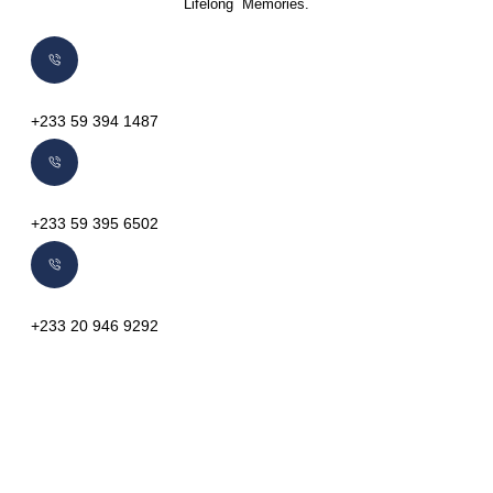
Lifelong Memories.
+233 59 394 1487
+233 59 395 6502
+233 20 946 9292