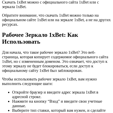
Скачать 1xBet можно с официального сайта 1xBet или с
зеркала 1xBet.
Обратите внимание, что скачать 1xBet можно только на
официальном сайте 1xBet или на зеркале 1xBet, а не на других
ресурсах.
Рабочее Зеркало 1xBet: Как
Использовать
Для начала, что такое рабочее зеркало 1xBet? Это веб-
страница, которая копирует содержимое официального сайта
1xBet, но с измененным доменом. Это означает, что доступ к
этому зеркалу не будет блокироваться, если доступ к
официальному сайту 1xBet был заблокирован.
Чтобы использовать рабочее зеркало 1xBet, вам нужно
выполнить следующие шаги:
Откройте браузер и введите адрес зеркала 1xBet в
адресной строке.
Нажмите на кнопку “Вход” и введите свои учетные
данные.
Выберите тип ставки, который вам нужен, и сделайте