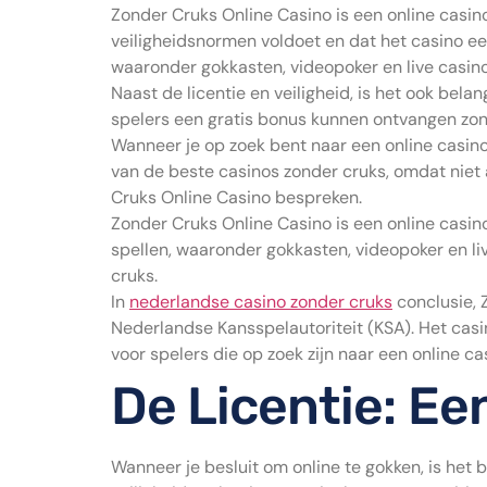
Zonder Cruks Online Casino is een online casino
veiligheidsnormen voldoet en dat het casino ee
waaronder gokkasten, videopoker en live casino
Naast de licentie en veiligheid, is het ook bel
spelers een gratis bonus kunnen ontvangen zon
Wanneer je op zoek bent naar een online casino z
van de beste casinos zonder cruks, omdat niet al
Cruks Online Casino bespreken.
Zonder Cruks Online Casino is een online casin
spellen, waaronder gokkasten, videopoker en liv
cruks.
In
nederlandse casino zonder cruks
conclusie, 
Nederlandse Kansspelautoriteit (KSA). Het casi
voor spelers die op zoek zijn naar een online ca
De Licentie: Ee
Wanneer je besluit om online te gokken, is het b