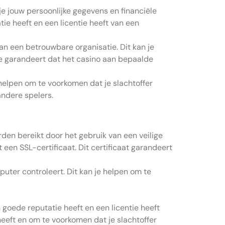
 je jouw persoonlijke gegevens en financiële
tie heeft en een licentie heeft van een
van een betrouwbare organisatie. Dit kan je
ie garandeert dat het casino aan bepaalde
e helpen om te voorkomen dat je slachtoffer
ndere spelers.
rden bereikt door het gebruik van een veilige
 een SSL-certificaat. Dit certificaat garandeert
puter controleert. Dit kan je helpen om te
n goede reputatie heeft en een licentie heeft
heeft en om te voorkomen dat je slachtoffer