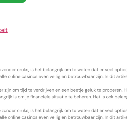
teit
onder cruks, is het belangrijk om te weten dat er veel opties 
le online casinos even veilig en betrouwbaar zijn. In dit artik
 zijn om tijd te verdrijven en een beetje geluk te proberen. 
ngrijk is om je financiële situatie te beheren. Het is ook belan
onder cruks, is het belangrijk om te weten dat er veel opties 
le online casinos even veilig en betrouwbaar zijn. In dit artik