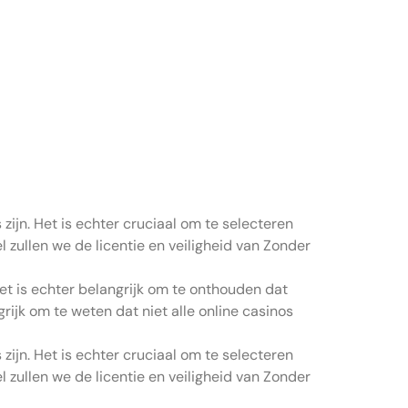
zijn. Het is echter cruciaal om te selecteren
el zullen we de licentie en veiligheid van Zonder
Het is echter belangrijk om te onthouden dat
grijk om te weten dat niet alle online casinos
zijn. Het is echter cruciaal om te selecteren
el zullen we de licentie en veiligheid van Zonder