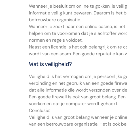
Wanneer je besluit om online te gokken, is veil
informatie veilig kunt bewaren. Daarom is het b
betrouwbare organisatie.
Wanneer je zoekt naar een online casino, is het 
helpen om te voorkomen dat je slachtoffer wor
normen en regels voldoet.
Naast een licentie is het ook belangrijk om te 
wordt van een scam. Een goede reputatie kan w
Wat is veiligheid?
Veiligheid is het vermogen om je persoonlijke g
verbinding en het gebruik van een goede firewall
dat alle informatie die wordt verzonden over de v
Een goede firewall is ook van groot belang. Een
voorkomen dat je computer wordt gehackt.
Conclusie:
Veiligheid is van groot belang wanneer je online
van een betrouwbare organisatie. Het is ook be