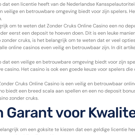
 dat een licentie heeft van de Nederlandse Kansspelautoritei
n veilige en betrouwbare omgeving biedt voor zijn spelers. He
.
angrijk om te weten dat Zonder Cruks Online Casino een no de
der eerst een deposit te hoeven doen. Dit is een leuke manie
onder cruks, is het belangrijk om te weten dat er veel opties 
le online casinos even veilig en betrouwbaar zijn. In dit artik
o dat een veilige en betrouwbare omgeving biedt voor zijn spe
e casino. Het casino is ook een goede keuze voor spelers die 
Zonder Cruks Online Casino is een veilig en betrouwbaar onlin
no biedt een breed scala aan spellen en een no deposit bonu
sino zonder cruks.
n Garant voor Kwalite
elangrijk om een goksite te kiezen dat een geldige licentie heef