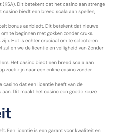
t (KSA). Dit betekent dat het casino aan strenge
t casino biedt een breed scala aan spellen,
posit bonus aanbiedt. Dit betekent dat nieuwe
r om te beginnen met gokken zonder cruks.
zijn. Het is echter cruciaal om te selecteren
el zullen we de licentie en veiligheid van Zonder
lers. Het casino biedt een breed scala aan
op zoek zijn naar een online casino zonder
e casino dat een licentie heeft van de
s aan. Dit maakt het casino een goede keuze
it
t. Een licentie is een garant voor kwaliteit en