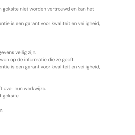
een goksite niet worden vertrouwd en kan het
ntie is een garant voor kwaliteit en veiligheid,
evens veilig zijn.
uwen op de informatie die ze geeft.
ntie is een garant voor kwaliteit en veiligheid,
ft over hun werkwijze.
 goksite.
n.