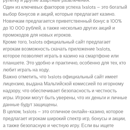
рулетку и другие азартные развлечения.
Один из ключевых факторов успеха 1xslots – это богатый
выбор бонусов и акций, которые предлагает казино.
Новичкам предлагается приветственный бонус в 100%
до 10 000 рублей, а также несколько других акций и
промокодов для новых игроков.
Кроме того, 1xslots официальный сайт предлагает
игрокам возможность скачать приложение 1xslots,
которое позволяет играть в казино на смартфоне или
планшете. Это удобно и практично, особенно для тех, кто
любит играть на ходу.
Важно отметить, что 1xslots официальный сайт имеет
лицензию, выдана Мальтийской комиссией по игорному
надзору, что обеспечивает безопасность и честность
игры. Игроки могут быть уверены, что их деньги и личные
данные будут защищены.
В целом, 1xslots – это отличное онлайн-казино, которое
предлагает игрокам широкий спектр игр, бонусы и акции,
а также безопасную и честную игру. Если вы ищете