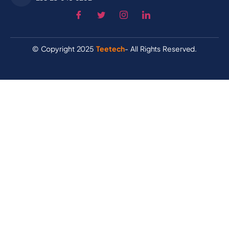
© Copyright 2025
Teetech
- All Rights Reserved.