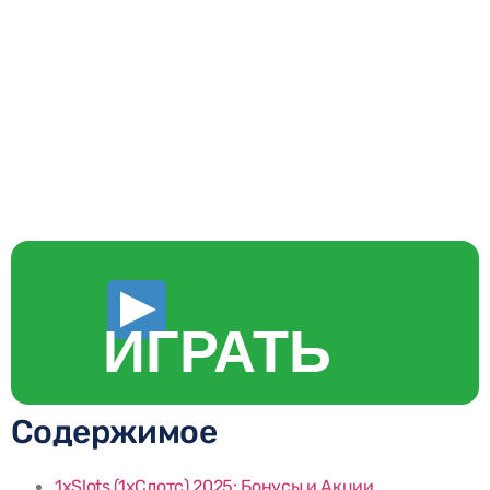
1xSlots (1хСлотс) 2025
бонусы и акции.86
Онлайн казино 1xSlots
(1хСлотс) 2025 – бонусы и
акции
ИГРАТЬ
Содержимое
1xSlots (1хСлотс) 2025: Бонусы и Акции