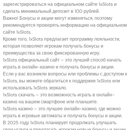
зарегистрироваться на официальном сайте 1xSlots и
сделать минимальный депозит в 100 рублей.
Важно! Бонусы и акции могут изменяться, поэтому
рекомендуется проверять информацию на официальном
сайте 1xSlots.
Кроме того, 1xSlots предлагает программу лояльности,
которая позволяет игрокам получать бонусы и
преимущества за свою фиксированную игру.
1xSlots официальный сайт – это лучший способ начать
играть в онлайн-казино и получать бонусы и акции.
Если у вас возникли вопросы или проблемы с доступом к
1xSlots, вы можете обратиться к поддержке 1xSlots или
использовать 1xSlots зеркало.
1xSlots скачать – это возможность играть в онлайн-
казино на вашем смартфоне или планшете.
1xSlots казино – это лучшее онлайн-казино, где можно
играть в игровые автоматы и получать бонусы и акции.
В 2025 году 1xSlots планирует продолжать улучшать
свои услуги и предлагать игрокам новые бонусы и акции.