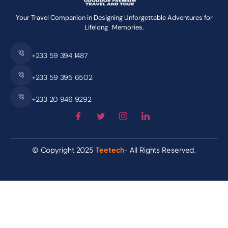
Your Travel Companion in Designing Unforgettable Adventures for
Lifelong Memories.
+233 59 394 1487
+233 59 395 6502
+233 20 946 9292
© Copyright 2025
Teetech
- All Rights Reserved.