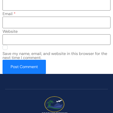
Email
*
Website
Save my name, email, and website in this browser for the
next time I comment.