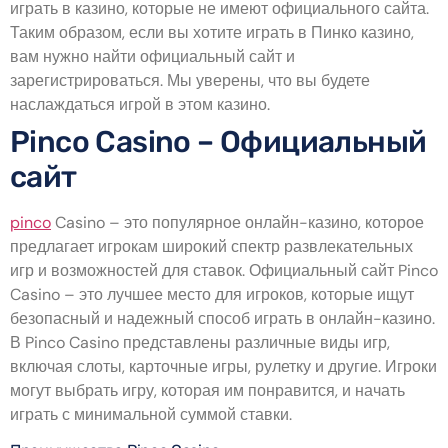
играть в казино, которые не имеют официального сайта.
Таким образом, если вы хотите играть в Пинко казино,
вам нужно найти официальный сайт и
зарегистрироваться. Мы уверены, что вы будете
наслаждаться игрой в этом казино.
Pinco Casino – Официальный
сайт
pinco
Casino – это популярное онлайн-казино, которое
предлагает игрокам широкий спектр развлекательных
игр и возможностей для ставок. Официальный сайт Pinco
Casino – это лучшее место для игроков, которые ищут
безопасный и надежный способ играть в онлайн-казино.
В Pinco Casino представлены различные виды игр,
включая слоты, карточные игры, рулетку и другие. Игроки
могут выбрать игру, которая им понравится, и начать
играть с минимальной суммой ставки.