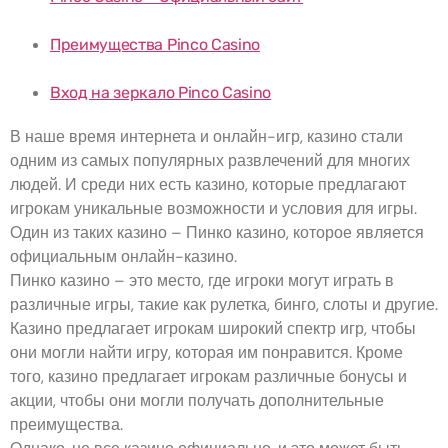
Преимущества Pinco Casino
Вход на зеркало Pinco Casino
В наше время интернета и онлайн-игр, казино стали
одним из самых популярных развлечений для многих
людей. И среди них есть казино, которые предлагают
игрокам уникальные возможности и условия для игры.
Один из таких казино – Пинко казино, которое является
официальным онлайн-казино.
Пинко казино – это место, где игроки могут играть в
различные игры, такие как рулетка, бинго, слоты и другие.
Казино предлагает игрокам широкий спектр игр, чтобы
они могли найти игру, которая им понравится. Кроме
того, казино предлагает игрокам различные бонусы и
акции, чтобы они могли получать дополнительные
преимущества.