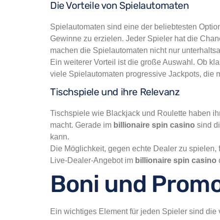
Die Vorteile von Spielautomaten
Spielautomaten sind eine der beliebtesten Opti
Gewinne zu erzielen. Jeder Spieler hat die Chan
machen die Spielautomaten nicht nur unterhalts
Ein weiterer Vorteil ist die große Auswahl. Ob 
viele Spielautomaten progressive Jackpots, die 
Tischspiele und ihre Relevanz
Tischspiele wie Blackjack und Roulette haben ihr
macht. Gerade im
billionaire spin casino
sind di
kann.
Die Möglichkeit, gegen echte Dealer zu spielen,
Live-Dealer-Angebot im
billionaire spin casino
Boni und Promot
Ein wichtiges Element für jeden Spieler sind di