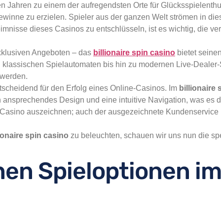
ten Jahren zu einem der aufregendsten Orte für Glücksspielenthu
ewinne zu erzielen. Spieler aus der ganzen Welt strömen in die
mnisse dieses Casinos zu entschlüsseln, ist es wichtig, die ve
exklusiven Angeboten – das
billionaire spin casino
bietet seinen
 klassischen Spielautomaten bis hin zu modernen Live-Dealer-Sp
 werden.
entscheidend für den Erfolg eines Online-Casinos. Im
billionaire
n ansprechendes Design und eine intuitive Navigation, was es de
 das Casino auszeichnen; auch der ausgezeichnete Kundenservi
lionaire spin casino
zu beleuchten, schauen wir uns nun die sp
en Spieloptionen im 