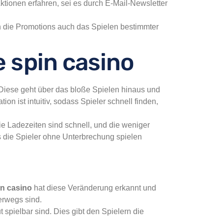
ktionen erfahren, sei es durch E-Mail-Newsletter
rn die Promotions auch das Spielen bestimmter
e spin casino
 Diese geht über das bloße Spielen hinaus und
on ist intuitiv, sodass Spieler schnell finden,
Die Ladezeiten sind schnell, und die weniger
s die Spieler ohne Unterbrechung spielen
pin casino
hat diese Veränderung erkannt und
terwegs sind.
spielbar sind. Dies gibt den Spielern die