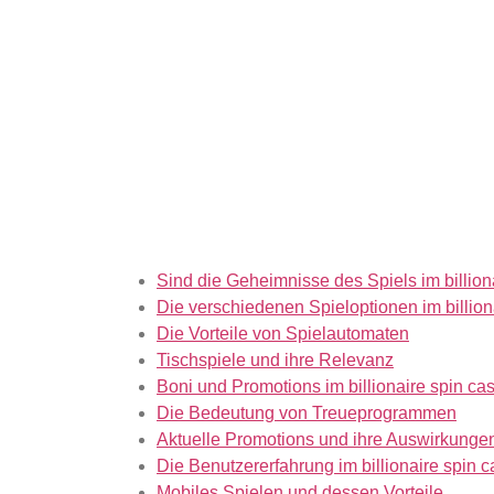
Sind die Ge
billionaire 
unvergleich
Sind die Geheimnisse des Spiels im billio
Die verschiedenen Spieloptionen im billion
Die Vorteile von Spielautomaten
Tischspiele und ihre Relevanz
Boni und Promotions im billionaire spin ca
Die Bedeutung von Treueprogrammen
Aktuelle Promotions und ihre Auswirkunge
Die Benutzererfahrung im billionaire spin c
Mobiles Spielen und dessen Vorteile