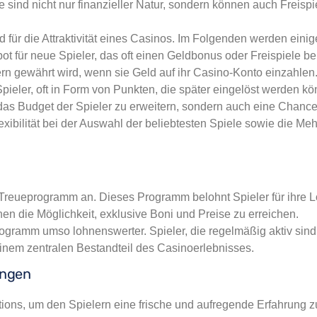
sind nicht nur finanzieller Natur, sondern können auch Freisp
ür die Attraktivität eines Casinos. Im Folgenden werden einige
t für neue Spieler, das oft einen Geldbonus oder Freispiele bei
rn gewährt wird, wenn sie Geld auf ihr Casino-Konto einzahlen
ieler, oft in Form von Punkten, die später eingelöst werden kö
 das Budget der Spieler zu erweitern, sondern auch eine Chanc
lexibilität bei der Auswahl der beliebtesten Spiele sowie die 
s Treueprogramm an. Dieses Programm belohnt Spieler für ihre Lo
nen die Möglichkeit, exklusive Boni und Preise zu erreichen.
ogramm umso lohnenswerter. Spieler, die regelmäßig aktiv sin
em zentralen Bestandteil des Casinoerlebnisses.
ungen
tions, um den Spielern eine frische und aufregende Erfahrung 