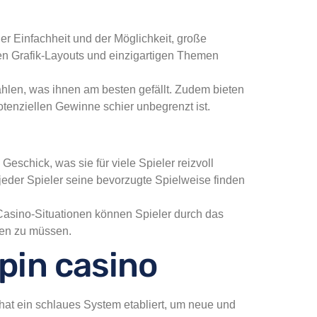
s der Einfachheit und der Möglichkeit, große
ten Grafik-Layouts und einzigartigen Themen
ählen, was ihnen am besten gefällt. Zudem bieten
tenziellen Gewinne schier unbegrenzt ist.
eschick, was sie für viele Spieler reizvoll
 jeder Spieler seine bevorzugte Spielweise finden
 Casino-Situationen können Spieler durch das
sen zu müssen.
spin casino
hat ein schlaues System etabliert, um neue und