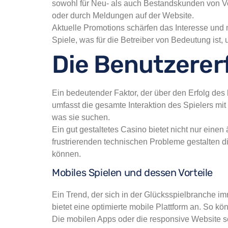
sowohl für Neu- als auch Bestandskunden von Vort
oder durch Meldungen auf der Website.
Aktuelle Promotions schärfen das Interesse und m
Spiele, was für die Betreiber von Bedeutung ist,
Die Benutzererf
Ein bedeutender Faktor, der über den Erfolg des
umfasst die gesamte Interaktion des Spielers mit d
was sie suchen.
Ein gut gestaltetes Casino bietet nicht nur eine
frustrierenden technischen Probleme gestalten d
können.
Mobiles Spielen und dessen Vorteile
Ein Trend, der sich in der Glücksspielbranche im
bietet eine optimierte mobile Plattform an. So kö
Die mobilen Apps oder die responsive Website sor