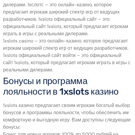
дилерами. 1хслотс – это онлайн-казино, которое
предлагает игрокам широкий спектр игр от ведущих
разработчиков. 1xslots официальный сайт – это
официальный сайт 1xslots, который предлагает игрокам
играть в игры с реальными дилерами.
1xslots casino – это онлайн-казино, которое предлагает
игрокам широкий спектр игр от ведущих разработчиков.
1xslots официальный сайт войти – это официальный
сайт 1xslots, который предлагает игрокам играть в игры с
реальными дилерами.
Бонусы и программа
лояльности в 1xslots казино
1xslots казино предлагает своим игрокам богатый выбор
бонусов и программы лояльности, чтобы обеспечить им
комфортную и выгодную игру. Вам доступны следующие
бонусы:
Бонус для новых игроков: 100% до 5000 рублей на