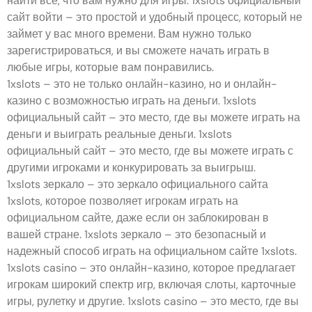
найти все, что вам нужно для игры. 1xslots официальный
сайт войти – это простой и удобный процесс, который не
займет у вас много времени. Вам нужно только
зарегистрироваться, и вы сможете начать играть в
любые игры, которые вам понравились.
1xslots – это не только онлайн-казино, но и онлайн-
казино с возможностью играть на деньги. 1xslots
официальный сайт – это место, где вы можете играть на
деньги и выиграть реальные деньги. 1xslots
официальный сайт – это место, где вы можете играть с
другими игроками и конкурировать за выигрыш.
1xslots зеркало – это зеркало официального сайта
1xslots, которое позволяет игрокам играть на
официальном сайте, даже если он заблокирован в
вашей стране. 1xslots зеркало – это безопасный и
надежный способ играть на официальном сайте 1xslots.
1xslots casino – это онлайн-казино, которое предлагает
игрокам широкий спектр игр, включая слоты, карточные
игры, рулетку и другие. 1xslots casino – это место, где вы