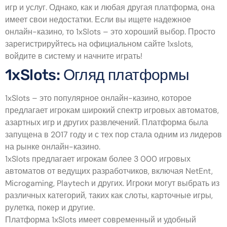
игр и услуг. Однако, как и любая другая платформа, она
имеет свои недостатки. Если вы ищете надежное
онлайн-казино, то 1xSlots – это хороший выбор. Просто
зарегистрируйтесь на официальном сайте 1xslots,
войдите в систему и начните играть!
1xSlots: Огляд платформы
1xSlots – это популярное онлайн-казино, которое
предлагает игрокам широкий спектр игровых автоматов,
азартных игр и других развлечений. Платформа была
запущена в 2017 году и с тех пор стала одним из лидеров
на рынке онлайн-казино.
1xSlots предлагает игрокам более 3 000 игровых
автоматов от ведущих разработчиков, включая NetEnt,
Microgaming, Playtech и других. Игроки могут выбрать из
различных категорий, таких как слоты, карточные игры,
рулетка, покер и другие.
Платформа 1xSlots имеет современный и удобный