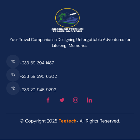
Your Travel Companion in Designing Unforgettable Adventures for
Lifelong Memories.
+233 59 394 1487
+233 59 395 6502
+233 20 946 9292
© Copyright 2025
Teetech
- All Rights Reserved.