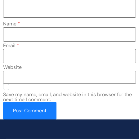
Name
*
Email
*
Website
Save my name, email, and website in this browser for the
next time I comment.