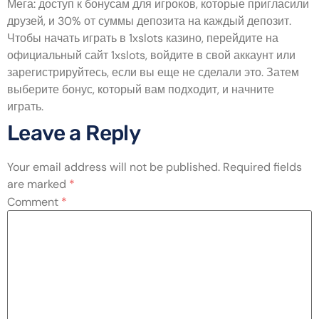
Мега: доступ к бонусам для игроков, которые пригласили
друзей, и 30% от суммы депозита на каждый депозит.
Чтобы начать играть в 1xslots казино, перейдите на
официальный сайт 1xslots, войдите в свой аккаунт или
зарегистрируйтесь, если вы еще не сделали это. Затем
выберите бонус, который вам подходит, и начните
играть.
Leave a Reply
Your email address will not be published.
Required fields
are marked
*
Comment
*