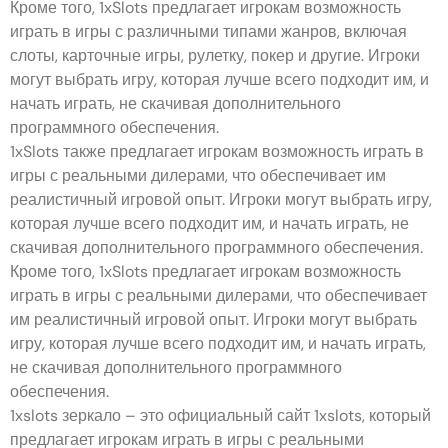
Кроме того, 1xSlots предлагает игрокам возможность
играть в игры с различными типами жанров, включая
слоты, карточные игры, рулетку, покер и другие. Игроки
могут выбрать игру, которая лучше всего подходит им, и
начать играть, не скачивая дополнительного
программного обеспечения.
1xSlots также предлагает игрокам возможность играть в
игры с реальными дилерами, что обеспечивает им
реалистичный игровой опыт. Игроки могут выбрать игру,
которая лучше всего подходит им, и начать играть, не
скачивая дополнительного программного обеспечения.
Кроме того, 1xSlots предлагает игрокам возможность
играть в игры с реальными дилерами, что обеспечивает
им реалистичный игровой опыт. Игроки могут выбрать
игру, которая лучше всего подходит им, и начать играть,
не скачивая дополнительного программного
обеспечения.
1xslots зеркало – это официальный сайт 1xslots, который
предлагает игрокам играть в игры с реальными