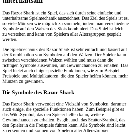
unterhaltsam
Das Razor Shark ist ein Spiel, das sich durch seine einfache und
unterhaltsame Spielmechanik auszeichnet. Das Ziel des Spiels ist es,
so viele Münzen wie möglich zu sammeln, indem man verschiedene
Symbole auf den Walzen des Slots kombiniert. Das Spiel ist leicht
zu verstehen und kann von Spielern aller Altersgruppen gespielt
werden.
Die Spielmechanik des Razor Shark ist sehr einfach und basiert auf
der Kombination von Symbolen auf den Walzen. Der Spieler kann
zwischen verschiedenen Walzen wählen und muss dann die
richtigen Symbole auswählen, um Gewinnchancen zu erhalten. Das
Spiel bietet auch einige spezielle Funktionen, wie zum Beispiel
Freispiele und Multiplikatoren, die den Spieler helfen können, mehr
Münzen zu gewinnen.
Die Symbole des Razor Shark
Das Razor Shark verwendet eine Vielzahl von Symbolen, darunter
auch einige, die spezielle Funktionen haben. Zum Beispiel gibt es
das Wild-Symbol, das den Spieler helfen kann, weitere
Gewinnchancen zu erhalten. Es gibt auch das Scatter-Symbol, das
den Spieler in die Freispiele führen kann. Alle Symbole sind leicht
zu erkennen und können von Spielern aller Altersgruppen