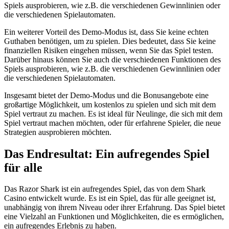
Spiels ausprobieren, wie z.B. die verschiedenen Gewinnlinien oder
die verschiedenen Spielautomaten.
Ein weiterer Vorteil des Demo-Modus ist, dass Sie keine echten
Guthaben benötigen, um zu spielen. Dies bedeutet, dass Sie keine
finanziellen Risiken eingehen müssen, wenn Sie das Spiel testen.
Darüber hinaus können Sie auch die verschiedenen Funktionen des
Spiels ausprobieren, wie z.B. die verschiedenen Gewinnlinien oder
die verschiedenen Spielautomaten.
Insgesamt bietet der Demo-Modus und die Bonusangebote eine
großartige Möglichkeit, um kostenlos zu spielen und sich mit dem
Spiel vertraut zu machen. Es ist ideal für Neulinge, die sich mit dem
Spiel vertraut machen möchten, oder für erfahrene Spieler, die neue
Strategien ausprobieren möchten.
Das Endresultat: Ein aufregendes Spiel
für alle
Das Razor Shark ist ein aufregendes Spiel, das von dem Shark
Casino entwickelt wurde. Es ist ein Spiel, das für alle geeignet ist,
unabhängig von ihrem Niveau oder ihrer Erfahrung. Das Spiel bietet
eine Vielzahl an Funktionen und Möglichkeiten, die es ermöglichen,
ein aufregendes Erlebnis zu haben.