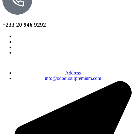
+233 20 946 9292
Address
info@ododuourpremium.com