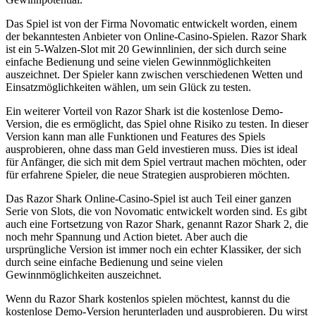
Das Spiel ist von der Firma Novomatic entwickelt worden, einem
der bekanntesten Anbieter von Online-Casino-Spielen. Razor Shark
ist ein 5-Walzen-Slot mit 20 Gewinnlinien, der sich durch seine
einfache Bedienung und seine vielen Gewinnmöglichkeiten
auszeichnet. Der Spieler kann zwischen verschiedenen Wetten und
Einsatzmöglichkeiten wählen, um sein Glück zu testen.
Ein weiterer Vorteil von Razor Shark ist die kostenlose Demo-
Version, die es ermöglicht, das Spiel ohne Risiko zu testen. In dieser
Version kann man alle Funktionen und Features des Spiels
ausprobieren, ohne dass man Geld investieren muss. Dies ist ideal
für Anfänger, die sich mit dem Spiel vertraut machen möchten, oder
für erfahrene Spieler, die neue Strategien ausprobieren möchten.
Das Razor Shark Online-Casino-Spiel ist auch Teil einer ganzen
Serie von Slots, die von Novomatic entwickelt worden sind. Es gibt
auch eine Fortsetzung von Razor Shark, genannt Razor Shark 2, die
noch mehr Spannung und Action bietet. Aber auch die
ursprüngliche Version ist immer noch ein echter Klassiker, der sich
durch seine einfache Bedienung und seine vielen
Gewinnmöglichkeiten auszeichnet.
Wenn du Razor Shark kostenlos spielen möchtest, kannst du die
kostenlose Demo-Version herunterladen und ausprobieren. Du wirst