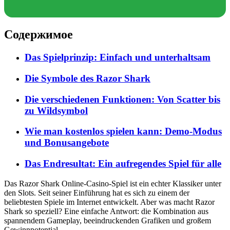
Содержимое
Das Spielprinzip: Einfach und unterhaltsam
Die Symbole des Razor Shark
Die verschiedenen Funktionen: Von Scatter bis
zu Wildsymbol
Wie man kostenlos spielen kann: Demo-Modus
und Bonusangebote
Das Endresultat: Ein aufregendes Spiel für alle
Das Razor Shark Online-Casino-Spiel ist ein echter Klassiker unter
den Slots. Seit seiner Einführung hat es sich zu einem der
beliebtesten Spiele im Internet entwickelt. Aber was macht Razor
Shark so speziell? Eine einfache Antwort: die Kombination aus
spannendem Gameplay, beeindruckenden Grafiken und großem
Gewinnpotential.