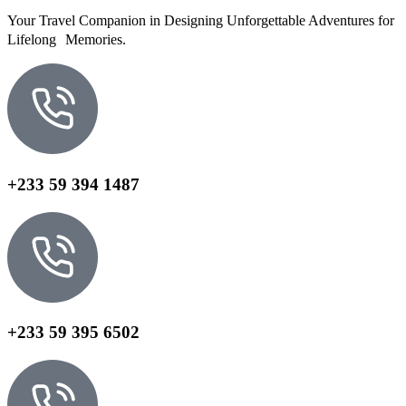
Your Travel Companion in Designing Unforgettable Adventures for
Lifelong Memories.
+233 59 394 1487
+233 59 395 6502