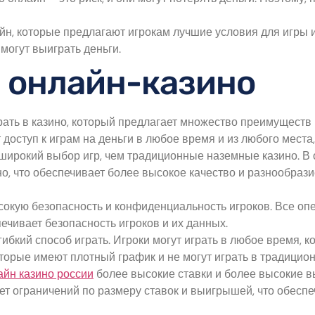
айн, которые предлагают игрокам лучшие условия для игры 
 могут выиграть деньги.
 онлайн-казино
рать в казино, который предлагает множество преимуществ
оступ к играм на деньги в любое время и из любого места, 
 широкий выбор игр, чем традиционные наземные казино. В
о, что обеспечивает более высокое качество и разнообразие
окую безопасность и конфиденциальность игроков. Все опе
ечивает безопасность игроков и их данных.
бкий способ играть. Игроки могут играть в любое время, ког
оторые имеют плотный график и не могут играть в традицио
айн казино россии
более высокие ставки и более высокие 
еет ограничений по размеру ставок и выигрышей, что обес