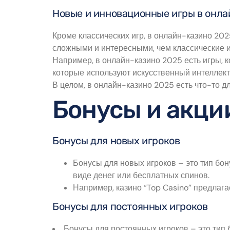
Новые и инновационные игры в онла
Кроме классических игр, в онлайн-казино 202
сложными и интересными, чем классические и
Например, в онлайн-казино 2025 есть игры, к
которые используют искусственный интеллект,
В целом, в онлайн-казино 2025 есть что-то дл
Бонусы и акци
Бонусы для новых игроков
Бонусы для новых игроков – это тип бо
виде денег или бесплатных спинов.
Например, казино “Top Casino” предлага
Бонусы для постоянных игроков
Бонусы для постоянных игроков – это тип 