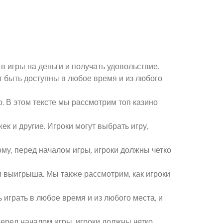
в игры на деньги и получать удовольствие.
т быть доступны в любое время и из любого
. В этом тексте мы рассмотрим топ казино
к и другие. Игроки могут выбрать игру,
тому, перед началом игры, игроки должны четко
и выигрыша. Мы также рассмотрим, как игроки
ь играть в любое время и из любого места, и
 перед началом игры, игроки должны четко