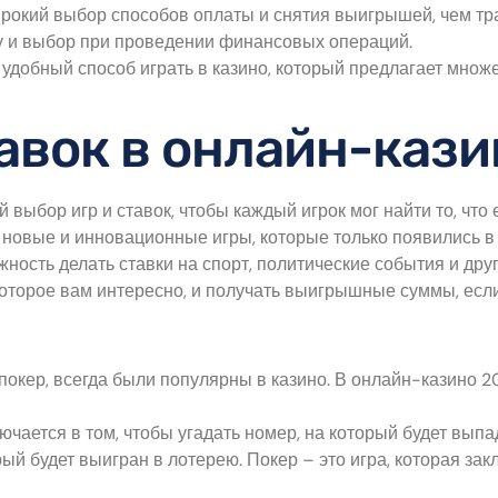
ирокий выбор способов оплаты и снятия выигрышей, чем т
у и выбор при проведении финансовых операций.
 удобный способ играть в казино, который предлагает мн
тавок в онлайн-каз
выбор игр и ставок, чтобы каждый игрок мог найти то, что
кже новые и инновационные игры, которые только появились в
жность делать ставки на спорт, политические события и дру
которое вам интересно, и получать выигрышные суммы, если
и покер, всегда были популярны в казино. В онлайн-казино 
ючается в том, чтобы угадать номер, на который будет выпад
рый будет выигран в лотерею. Покер – это игра, которая за